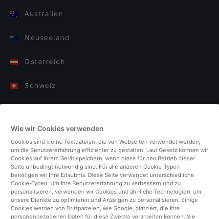
Australien
Neuseeland
Österreich
Schweiz
Deutschland
Wie wir Cookies verwenden
Italien
Cookies sind kleine Textdateien, die von Webseiten verwendet werden,
um die Benutzererfahrung effizienter zu gestalten. Laut Gesetz können wir
Finnland
Cookies auf Ihrem Gerät speichern, wenn diese für den Betrieb dieser
Seite unbedingt notwendig sind. Für alle anderen Cookie-Typen
benötigen wir Ihre Erlaubnis. Diese Seite verwendet unterschiedliche
Vereinigtes Königreich
Cookie-Typen. Um Ihre Benutzererfahrung zu verbessern und zu
personalisieren, verwenden wir Cookies und ähnliche Technologien, um
unsere Dienste zu optimieren und Anzeigen zu personalisieren. Einige
Türkei
Cookies werden von Drittparteien, wie Google, platziert, die Ihre
personenbezogenen Daten für diese Zwecke verarbeiten können. Sie