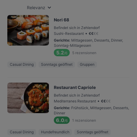
Relevanz
Nori 68
Befindet sich in Zehlendorf
•
Sushi-Restaurant
€
€
€
€
Gerichte
:
Mittagessen, Desserts, Dinner,
Sonntag-Mittagessen
5.2
5
rezensionen
/6
Casual Dining
Sonntags geöffnet
Gruppen
Restaurant Capriole
Befindet sich in Zehlendorf
•
Mediterranes Restaurant
€
€
€
€
Gerichte
:
Frühstück, Mittagessen, Desserts,
Dinner
6.0
1
rezensionen
/6
Casual Dining
Hundefreundlich
Sonntags geöffnet