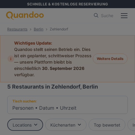
SCHNELLE & KOSTENLOSE RESERVIERUNG
Suche
Restaurants
Berlin
Zehlendorf
Wichtiges Update:
Quandoo stellt seinen Betrieb ein. Dies
ist ein geplanter, schrittweiser Prozess
i
Weitere Details
— unsere Plattform bleibt bis
einschließlich
30. September 2026
verfügbar.
5
Restaurants in Zehlendorf, Berlin
Tisch suchen:
Personen
•
Datum
•
Uhrzeit
Locations
Küchenarten
Top bewertet
I