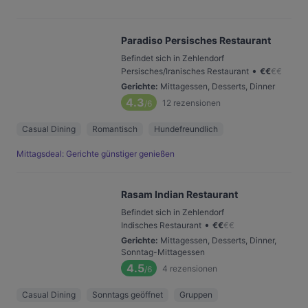
Paradiso Persisches Restaurant
Befindet sich in Zehlendorf
•
Persisches/Iranisches Restaurant
€
€
€
€
Gerichte
:
Mittagessen, Desserts, Dinner
4.3
12
rezensionen
/6
Casual Dining
Romantisch
Hundefreundlich
Mittagsdeal: Gerichte günstiger genießen
Rasam Indian Restaurant
Befindet sich in Zehlendorf
•
Indisches Restaurant
€
€
€
€
Gerichte
:
Mittagessen, Desserts, Dinner,
Sonntag-Mittagessen
4.5
4
rezensionen
/6
Casual Dining
Sonntags geöffnet
Gruppen