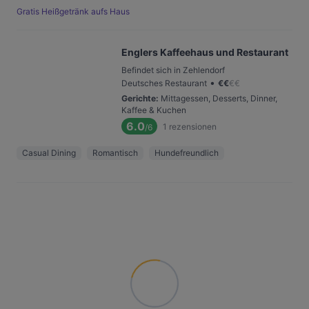
Gratis Heißgetränk aufs Haus
Englers Kaffeehaus und Restaurant
Befindet sich in Zehlendorf
•
Deutsches Restaurant
€
€
€
€
Gerichte
:
Mittagessen, Desserts, Dinner,
Kaffee & Kuchen
6.0
1
rezensionen
/6
Casual Dining
Romantisch
Hundefreundlich