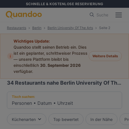
SCHNELLE & KOSTENLOSE RESERVIERUNG
Suche
Restaurants
Berlin
Berlin University Of The Arts
Seite 2
Wichtiges Update:
Quandoo stellt seinen Betrieb ein. Dies
ist ein geplanter, schrittweiser Prozess
i
Weitere Details
— unsere Plattform bleibt bis
einschließlich
30. September 2026
verfügbar.
34
Restaurants nahe Berlin University Of The Arts
Tisch suchen:
Personen
•
Datum
•
Uhrzeit
Küchenarten
Top bewertet
In der Nähe
Pr