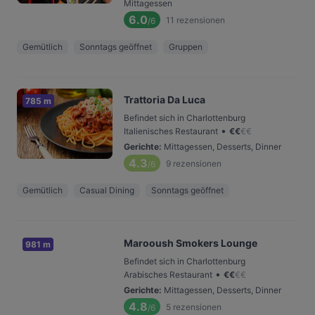
Mittagessen
6.0
11
rezensionen
/6
Gemütlich
Sonntags geöffnet
Gruppen
Trattoria Da Luca
785 m
Befindet sich in Charlottenburg
•
Italienisches Restaurant
€
€
€
€
Gerichte
:
Mittagessen, Desserts, Dinner
4.3
9
rezensionen
/6
Gemütlich
Casual Dining
Sonntags geöffnet
Marooush Smokers Lounge
981 m
Befindet sich in Charlottenburg
•
Arabisches Restaurant
€
€
€
€
Gerichte
:
Mittagessen, Desserts, Dinner
4.8
5
rezensionen
/6