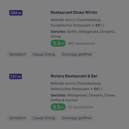
Restaurant Dicke Wirtin
359 m
Befindet sich in Charlottenburg
•
Europäisches Restaurant
€
€
€
€
Gerichte
:
Buffet, Mittagessen, Desserts,
Dinner
5.3
993
rezensionen
/6
Gemütlich
Casual Dining
Sonntags geöffnet
Riviera Restaurant & Bar
727 m
Befindet sich in Charlottenburg
•
Italienisches Restaurant
€
€
€
€
Gerichte
:
Mittagessen, Desserts, Dinner,
Kaffee & Kuchen
5.5
43
rezensionen
/6
Gemütlich
Casual Dining
Sonntags geöffnet