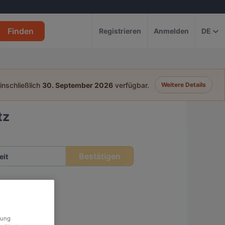
Finden
Registrieren
Anmelden
DE
einschließlich
30. September 2026
verfügbar.
Weitere Details
tz
Bestätigen
eit
rung