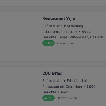
Restaurant Yijia
Befindet sich in Kreuzberg
•
Asiatisches Restaurant
€
€
€
€
Gerichte
:
Tapas, Mittagessen, Desserts, 
5.0
2
rezensionen
/6
260 Grad
Befindet sich in Friedrichshain
•
Restaurant mit Getränken
€
€
€
€
Gerichte
:
Dinner
4.7
88
rezensionen
/6