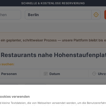
SCHNELLE & KOSTENLOSE RESERVIERUNG
t ein geplanter, schrittweiser Prozess — unsere Plattform bleibt bis 
2
Restaurants nahe Hohenstaufenpla
h suchen:
Personen
Datum
Uhrz
p bewertet
In der Nähe
Cookies verwenden
besten Restaurants in Berlin
d kleine Textdateien, die von Webseiten verwendet werden, um die Benutzererfah