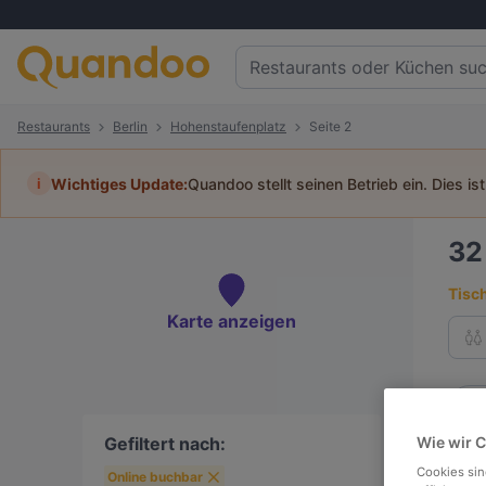
Restaurants
Berlin
Hohenstaufenplatz
Seite 2
i
Wichtiges Update:
Quandoo stellt seinen Betrieb ein. Dies is
3
Tisc
Karte anzeigen
To
Gefiltert nach:
Wie wir 
Die 
Cookies sin
Online buchbar