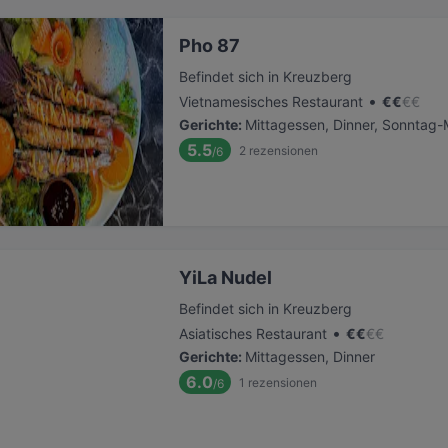
Pho 87
Befindet sich in Kreuzberg
•
Vietnamesisches Restaurant
€
€
€
€
Gerichte
:
Mittagessen, Dinner, Sonntag-
5.5
2
rezensionen
/6
YiLa Nudel
Befindet sich in Kreuzberg
•
Asiatisches Restaurant
€
€
€
€
Gerichte
:
Mittagessen, Dinner
6.0
1
rezensionen
/6