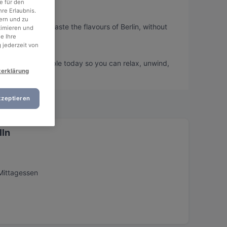
e für den
re Erlaubnis.
ern und zu
, so you can taste the flavours of Berlin, without
timieren und
e Ihre
 jederzeit von
tz and book a table today so you can relax, unwind,
zerklärung
kzeptieren
lln
Mittagessen