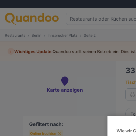
Restaurants
Berlin
Innsbrucker Platz
Seite 2
i
Wichtiges Update:
Quandoo stellt seinen Betrieb ein. Dies is
3
Tisc
Karte anzeigen
To
Gefiltert nach:
Die 
Wie wir 
Online buchbar