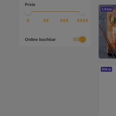
Preis
Georgisch
(
2
)
1.9 km
Getränke
(
1
)
€
€€
€€€
€€€€
Griechisch
(
1
)
Indisch
(
3
)
International
(
5
)
Online buchbar
Italienisch
(
5
)
Japanisch
(
2
)
Kaffee & Kuchen
(
3
)
916 m
Mediterran
(
5
)
Meeresfrüchte
(
1
)
Nepalesisch
(
1
)
Nigerianisch
(
1
)
Nordisch
(
1
)
Pakistanisch
(
1
)