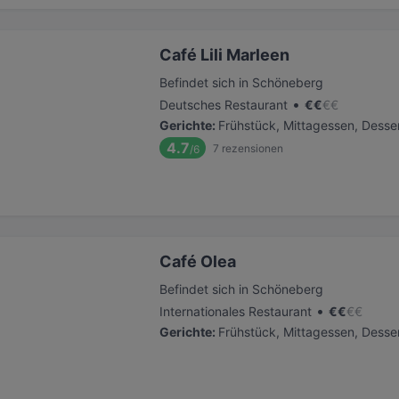
Café Lili Marleen
Befindet sich in Schöneberg
•
Deutsches Restaurant
€
€
€
€
Gerichte
:
Frühstück, Mittagessen, Desser
4.7
7
rezensionen
/6
Café Olea
Befindet sich in Schöneberg
•
Internationales Restaurant
€
€
€
€
Gerichte
:
Frühstück, Mittagessen, Desse