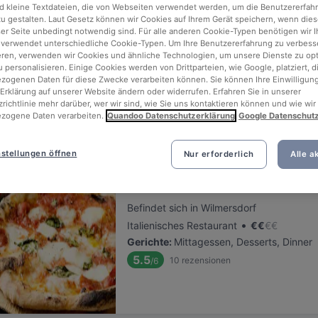
ng for delicious restaurants near Innsbrucker Platz?
d kleine Textdateien, die von Webseiten verwendet werden, um die Benutzererfah
 zu gestalten. Laut Gesetz können wir Cookies auf Ihrem Gerät speichern, wenn dies
ser Seite unbedingt notwendig sind. Für alle anderen Cookie-Typen benötigen wir Ih
 rounded up the top places to eat and drink around Innsbrucker Platz
 verwendet unterschiedliche Cookie-Typen. Um Ihre Benutzererfahrung zu verbess
tress of waiting in line (and getting hungry 😩).
eren, verwenden wir Cookies und ähnliche Technologien, um unsere Dienste zu op
 personalisieren. Einige Cookies werden von Drittparteien, wie Google, platziert, di
ogenen Daten für diese Zwecke verarbeiten können. Sie können Ihre Einwilligung
 out our list of the best restaurants and bars near Innsbrucker Plat
Erklärung auf unserer Website ändern oder widerrufen. Erfahren Sie in unserer
richtlinie mehr darüber, wer wir sind, wie Sie uns kontaktieren können und wie wir
njoy a tasty slice of Berlin.
zogene Daten verarbeiten.
Quandoo Datenschutzerklärung
Google Datenschut
Relevanz
stellungen öffnen
Nur erforderlich
Alle a
Restaurant San Marino Prager 
Befindet sich in Wilmersdorf
•
Italienisches Restaurant
€
€
€
€
Gerichte
:
Mittagessen, Desserts, Dinner
5.5
10
rezensionen
/6