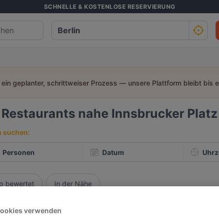
SCHNELLE & KOSTENLOSE RESERVIERUNG
t ein geplanter, schrittweiser Prozess — unsere Plattform bleibt bis 
3
Restaurants nahe Innsbrucker Platz
h suchen:
Personen
Datum
Uhrz
p bewertet
In der Nähe
besten Restaurants in Berlin
Cookies verwenden