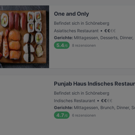
One and Only
Befindet sich in Schöneberg
•
Asiatisches Restaurant
€
€
€
€
Gerichte
:
Mittagessen, Desserts, Dinner
5.4
8
rezensionen
/6
Punjab Haus Indisches Restau
Befindet sich in Schöneberg
•
Indisches Restaurant
€
€
€
€
Gerichte
:
Mittagessen, Brunch, Dinner, 
4.7
6
rezensionen
/6