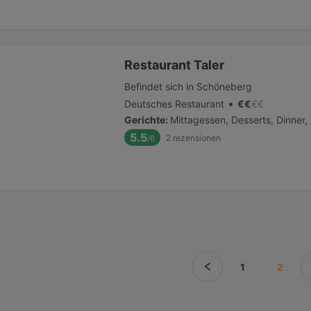
Restaurant Taler
Befindet sich in Schöneberg
•
Deutsches Restaurant
€
€
€
€
Gerichte
:
Mittagessen, Desserts, Dinner,
5.5
2
rezensionen
/6
1
2