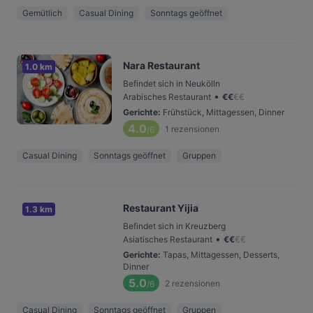
Gemütlich
Casual Dining
Sonntags geöffnet
Nara Restaurant
1.0 km
Befindet sich in Neukölln
•
Arabisches Restaurant
€
€
€
€
Gerichte
:
Frühstück, Mittagessen, Dinner
4.0
1
rezensionen
/6
Casual Dining
Sonntags geöffnet
Gruppen
Restaurant Yijia
1.3 km
Befindet sich in Kreuzberg
•
Asiatisches Restaurant
€
€
€
€
Gerichte
:
Tapas, Mittagessen, Desserts,
Dinner
5.0
2
rezensionen
/6
Casual Dining
Sonntags geöffnet
Gruppen