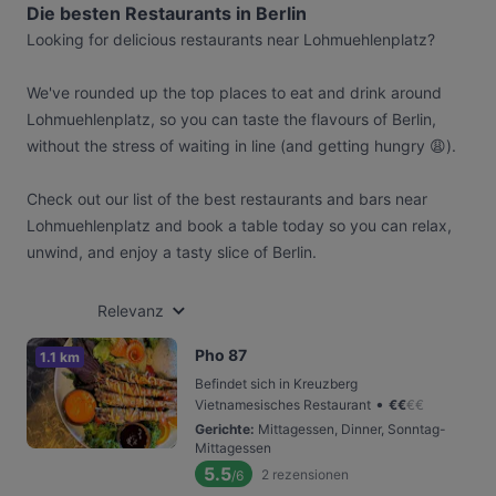
Die besten Restaurants in Berlin
Looking for delicious restaurants near Lohmuehlenplatz?
We've rounded up the top places to eat and drink around
Lohmuehlenplatz, so you can taste the flavours of Berlin,
without the stress of waiting in line (and getting hungry 😩).
Check out our list of the best restaurants and bars near
Lohmuehlenplatz and book a table today so you can relax,
unwind, and enjoy a tasty slice of Berlin.
Relevanz
Pho 87
1.1 km
Befindet sich in Kreuzberg
•
Vietnamesisches Restaurant
€
€
€
€
Gerichte
:
Mittagessen, Dinner, Sonntag-
Mittagessen
5.5
2
rezensionen
/6