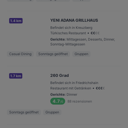
YENI ADANA GRILLHAUS
1.4 km
Befindet sich in Kreuzberg
•
Türkisches Restaurant
€
€
€
€
Gerichte
:
Mittagessen, Desserts, Dinner,
Sonntag-Mittagessen
Casual Dining
Sonntags geöffnet
Gruppen
260 Grad
1.7 km
Befindet sich in Friedrichshain
•
Restaurant mit Getränken
€
€
€
€
Gerichte
:
Dinner
4.7
88
rezensionen
/6
Sonntags geöffnet
Gruppen