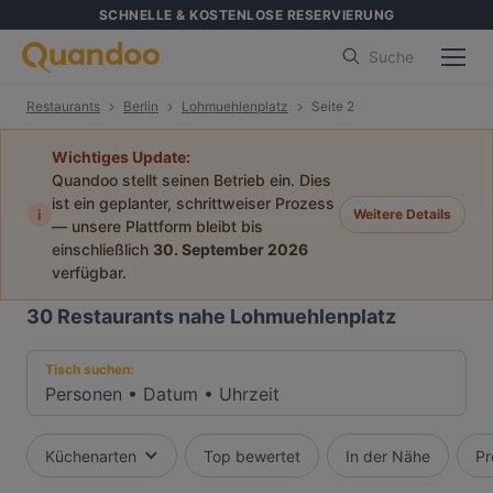
SCHNELLE & KOSTENLOSE RESERVIERUNG
Suche
Restaurants
Berlin
Lohmuehlenplatz
Seite 2
Wichtiges Update:
Quandoo stellt seinen Betrieb ein. Dies
ist ein geplanter, schrittweiser Prozess
i
Weitere Details
— unsere Plattform bleibt bis
einschließlich
30. September 2026
verfügbar.
30
Restaurants nahe Lohmuehlenplatz
Tisch suchen:
Personen
•
Datum
•
Uhrzeit
Küchenarten
Top bewertet
In der Nähe
Pr