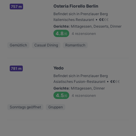
Osteria Fiorello Berlin
757 m
Befindet sich in Prenzlauer Berg
•
Italienisches Restaurant
€
€
€
€
Gerichte
:
Mittagessen, Desserts, Dinner
4.8
4
rezensionen
/6
Gemütlich
Casual Dining
Romantisch
Yedo
781 m
Befindet sich in Prenzlauer Berg
•
Asiatisches Fusion-Restaurant
€
€
€
€
Gerichte
:
Mittagessen, Dinner
4.5
4
rezensionen
/6
Sonntags geöffnet
Gruppen