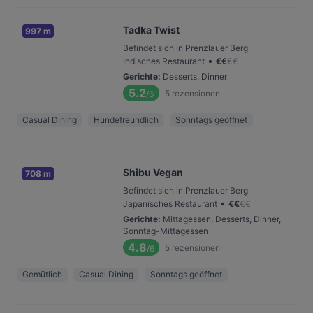
Tadka Twist
997 m
Befindet sich in Prenzlauer Berg
•
Indisches Restaurant
€
€
€
€
Gerichte
:
Desserts, Dinner
5.2
5
rezensionen
/6
Casual Dining
Hundefreundlich
Sonntags geöffnet
Shibu Vegan
708 m
Befindet sich in Prenzlauer Berg
•
Japanisches Restaurant
€
€
€
€
Gerichte
:
Mittagessen, Desserts, Dinner,
Sonntag-Mittagessen
4.8
5
rezensionen
/6
Gemütlich
Casual Dining
Sonntags geöffnet