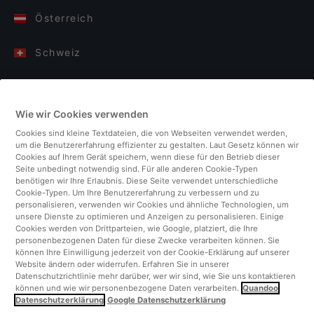
Österreich
Schweiz
Deutschland
Wie wir Cookies verwenden
Italien
Cookies sind kleine Textdateien, die von Webseiten verwendet werden,
um die Benutzererfahrung effizienter zu gestalten. Laut Gesetz können wir
Finnland
Cookies auf Ihrem Gerät speichern, wenn diese für den Betrieb dieser
Seite unbedingt notwendig sind. Für alle anderen Cookie-Typen
benötigen wir Ihre Erlaubnis. Diese Seite verwendet unterschiedliche
Vereinigtes Königreich
Cookie-Typen. Um Ihre Benutzererfahrung zu verbessern und zu
personalisieren, verwenden wir Cookies und ähnliche Technologien, um
unsere Dienste zu optimieren und Anzeigen zu personalisieren. Einige
Türkei
Cookies werden von Drittparteien, wie Google, platziert, die Ihre
personenbezogenen Daten für diese Zwecke verarbeiten können. Sie
können Ihre Einwilligung jederzeit von der Cookie-Erklärung auf unserer
Niederlande
Website ändern oder widerrufen. Erfahren Sie in unserer
Datenschutzrichtlinie mehr darüber, wer wir sind, wie Sie uns kontaktieren
können und wie wir personenbezogene Daten verarbeiten.
Quandoo
Singapur
Datenschutzerklärung
Google Datenschutzerklärung