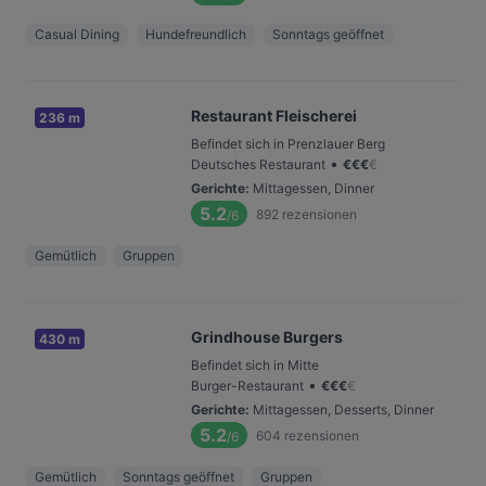
Casual Dining
Hundefreundlich
Sonntags geöffnet
Restaurant Fleischerei
236 m
Befindet sich in Prenzlauer Berg
•
Deutsches Restaurant
€
€
€
€
Gerichte
:
Mittagessen, Dinner
5.2
892
rezensionen
/6
Gemütlich
Gruppen
Grindhouse Burgers
430 m
Befindet sich in Mitte
•
Burger-Restaurant
€
€
€
€
Gerichte
:
Mittagessen, Desserts, Dinner
5.2
604
rezensionen
/6
Gemütlich
Sonntags geöffnet
Gruppen