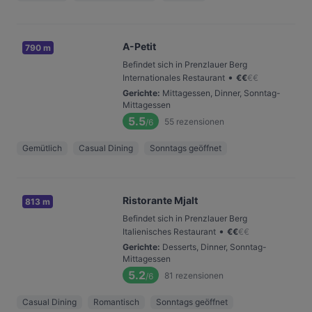
A-Petit
790 m
Befindet sich in Prenzlauer Berg
•
Internationales Restaurant
€
€
€
€
Gerichte
:
Mittagessen, Dinner, Sonntag-
Mittagessen
5.5
55
rezensionen
/6
Gemütlich
Casual Dining
Sonntags geöffnet
Ristorante Mjalt
813 m
Befindet sich in Prenzlauer Berg
•
Italienisches Restaurant
€
€
€
€
Gerichte
:
Desserts, Dinner, Sonntag-
Mittagessen
5.2
81
rezensionen
/6
Casual Dining
Romantisch
Sonntags geöffnet