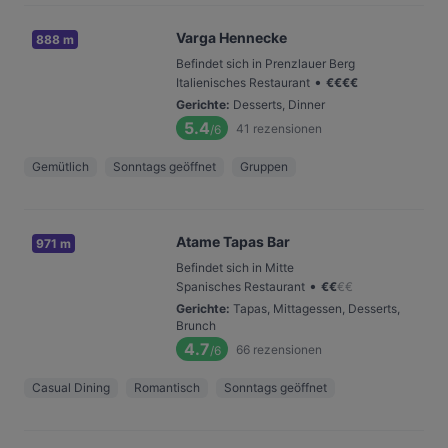
Varga Hennecke
888 m
Befindet sich in Prenzlauer Berg
•
Italienisches Restaurant
€
€
€
€
Gerichte
:
Desserts, Dinner
5.4
41
rezensionen
/6
Gemütlich
Sonntags geöffnet
Gruppen
Atame Tapas Bar
971 m
Befindet sich in Mitte
•
Spanisches Restaurant
€
€
€
€
Gerichte
:
Tapas, Mittagessen, Desserts,
Brunch
4.7
66
rezensionen
/6
Casual Dining
Romantisch
Sonntags geöffnet