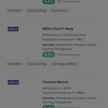
5.5
287
rezensionen
/6
Gemütlich
Casual Dining
Romantisch
Mitho Cha! P-Berg
875 m
Befindet sich in Prenzlauer Berg
•
Asiatisches Restaurant
€
€
€
€
Gerichte
:
Mittagessen, Desserts, Dinner,
Sonntag-Mittagessen
5.5
379
rezensionen
/6
Gemütlich
Casual Dining
Sonntags geöffnet
Yumcha Heroes
652 m
Befindet sich in Mitte
•
Asiatisches Restaurant
€
€
€
€
Gerichte
:
Mittagessen, Desserts, Dinner,
Sonntag-Mittagessen
5.4
921
rezensionen