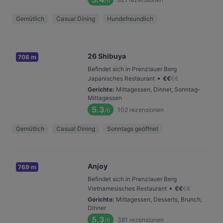
/6
Gemütlich
Casual Dining
Hundefreundlich
26 Shibuya
708 m
Befindet sich in Prenzlauer Berg
•
Japanisches Restaurant
€
€
€
€
Gerichte
:
Mittagessen, Dinner, Sonntag-
Mittagessen
5.3
102
rezensionen
/6
Gemütlich
Casual Dining
Sonntags geöffnet
Anjoy
769 m
Befindet sich in Prenzlauer Berg
•
Vietnamesisches Restaurant
€
€
€
€
Gerichte
:
Mittagessen, Desserts, Brunch,
Dinner
5.3
381
rezensionen
/6