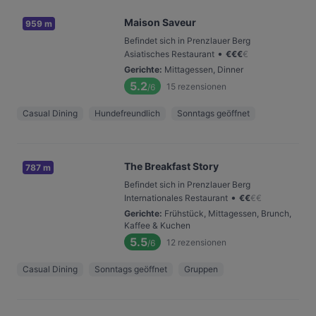
Maison Saveur
959 m
Befindet sich in Prenzlauer Berg
•
Asiatisches Restaurant
€
€
€
€
Gerichte
:
Mittagessen, Dinner
5.2
15
rezensionen
/6
Casual Dining
Hundefreundlich
Sonntags geöffnet
The Breakfast Story
787 m
Befindet sich in Prenzlauer Berg
•
Internationales Restaurant
€
€
€
€
Gerichte
:
Frühstück, Mittagessen, Brunch,
Kaffee & Kuchen
5.5
12
rezensionen
/6
Casual Dining
Sonntags geöffnet
Gruppen