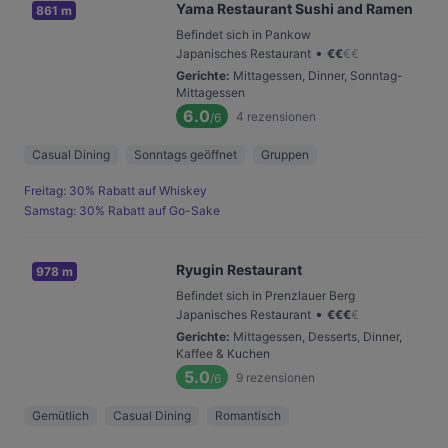
Yama Restaurant Sushi and Ramen
861 m
Befindet sich in Pankow
•
Japanisches Restaurant
€
€
€
€
Gerichte
:
Mittagessen, Dinner, Sonntag-
Mittagessen
6.0
4
rezensionen
/6
Casual Dining
Sonntags geöffnet
Gruppen
Freitag: 30% Rabatt auf Whiskey
Samstag: 30% Rabatt auf Go-Sake
Ryugin Restaurant
978 m
Befindet sich in Prenzlauer Berg
•
Japanisches Restaurant
€
€
€
€
Gerichte
:
Mittagessen, Desserts, Dinner,
Kaffee & Kuchen
5.0
9
rezensionen
/6
Gemütlich
Casual Dining
Romantisch