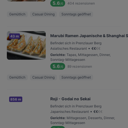
5.6
404
rezensionen
/6
Gemütlich
Casual Dining
Sonntags geöffnet
Marubi Ramen Japanische & Shanghai S
43 m
Befindet sich in Prenzlauer Berg
•
Asiatisches Restaurant
€
€
€
€
Gerichte
:
Tapas, Mittagessen, Dinner,
Sonntag-Mittagessen
5.6
89
rezensionen
/6
Gemütlich
Casual Dining
Sonntags geöffnet
Roji - Godai no Sekai
856 m
Befindet sich in Prenzlauer Berg
•
Japanisches Restaurant
€
€
€
€
Gerichte
:
Mittagessen, Desserts, Dinner,
Sonntag-Mittagessen