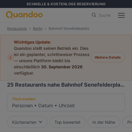
SCHNELLE & KOSTENLOSE RESERVIERUNG
Suche
Restaurants
Berlin
Bahnhof Senefelderplatz
Wichtiges Update:
Quandoo stellt seinen Betrieb ein. Dies
ist ein geplanter, schrittweiser Prozess
i
Weitere Details
— unsere Plattform bleibt bis
einschließlich
30. September 2026
verfügbar.
25
Restaurants nahe Bahnhof Senefelderplatz
Tisch suchen:
Personen
•
Datum
•
Uhrzeit
Küchenarten
Top bewertet
In der Nähe
Pr