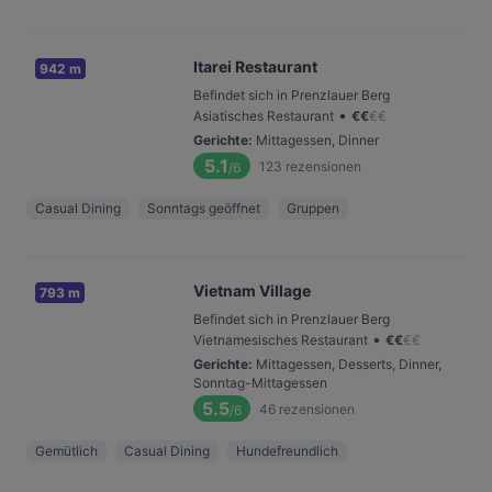
Itarei Restaurant
942 m
Befindet sich in Prenzlauer Berg
•
Asiatisches Restaurant
€
€
€
€
Gerichte
:
Mittagessen, Dinner
5.1
123
rezensionen
/6
Casual Dining
Sonntags geöffnet
Gruppen
Vietnam Village
793 m
Befindet sich in Prenzlauer Berg
•
Vietnamesisches Restaurant
€
€
€
€
Gerichte
:
Mittagessen, Desserts, Dinner,
Sonntag-Mittagessen
5.5
46
rezensionen
/6
Gemütlich
Casual Dining
Hundefreundlich