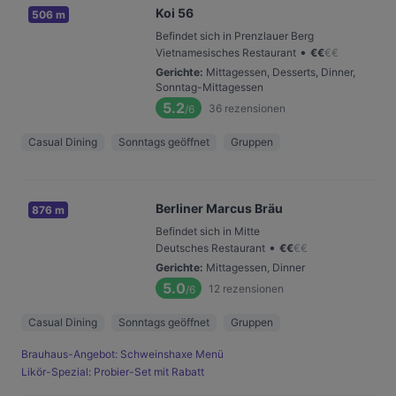
Koi 56
506 m
Befindet sich in Prenzlauer Berg
•
Vietnamesisches Restaurant
€
€
€
€
Gerichte
:
Mittagessen, Desserts, Dinner,
Sonntag-Mittagessen
5.2
36
rezensionen
/6
Casual Dining
Sonntags geöffnet
Gruppen
Berliner Marcus Bräu
876 m
Befindet sich in Mitte
•
Deutsches Restaurant
€
€
€
€
Gerichte
:
Mittagessen, Dinner
5.0
12
rezensionen
/6
Casual Dining
Sonntags geöffnet
Gruppen
Brauhaus-Angebot: Schweinshaxe Menü
Likör-Spezial: Probier-Set mit Rabatt