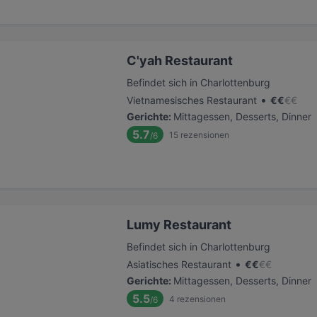
C'yah Restaurant
Befindet sich in Charlottenburg
•
Vietnamesisches Restaurant
€
€
€
€
Gerichte
:
Mittagessen, Desserts, Dinner
5.7
15
rezensionen
/6
Lumy Restaurant
Befindet sich in Charlottenburg
•
Asiatisches Restaurant
€
€
€
€
Gerichte
:
Mittagessen, Desserts, Dinner
5.5
4
rezensionen
/6