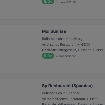
5.0
11
rezensionen
/6
Moi Sunrise
Befindet sich in Kreuzberg
•
Asiatisches Restaurant
€
€
€
€
Gerichte
:
Mittagessen, Desserts, Dinner
5.0
49
rezensionen
/6
Sy Restaurant (Spandau)
Befindet sich in Spandau
•
Vietnamesisches Restaurant
€
€
€
€
Gerichte
:
Mittagessen, Desserts, Dinner