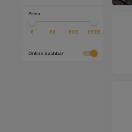
Chinesisch
(
9
)
Preis
Dessert / Nachtisch
(
2
)
Deutsch
(
44
)
€
€€
€€€
€€€€
Dim Sum
(
2
)
Essen & Trinken
(
139
)
Europäisch
(
111
)
Online buchbar
Fisch
(
9
)
Fleischkloß
(
1
)
Französisch
(
12
)
Fusion
(
9
)
Georgisch
(
6
)
Getränke
(
19
)
Gourmet
(
1
)
Griechisch
(
9
)