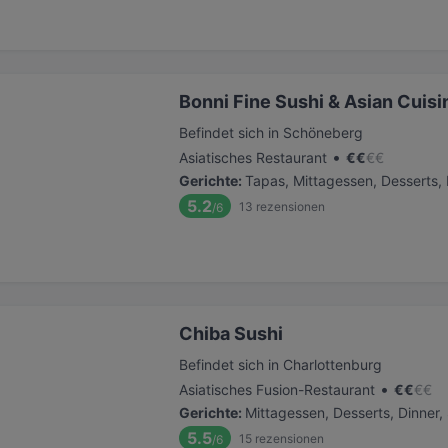
Bonni Fine Sushi & Asian Cuisi
Befindet sich in Schöneberg
•
Asiatisches Restaurant
€
€
€
€
Gerichte
:
Tapas, Mittagessen, Desserts, 
5.2
13
rezensionen
/6
Chiba Sushi
Befindet sich in Charlottenburg
•
Asiatisches Fusion-Restaurant
€
€
€
€
Gerichte
:
Mittagessen, Desserts, Dinner
5.5
15
rezensionen
/6