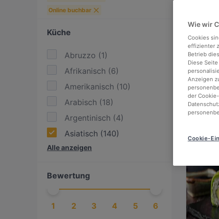
Online buchbar
Wie wir 
Küche
Cookies sin
effizienter
Abruzzo
(
1
)
Betrieb die
Diese Seite
Afrikanisch
(
6
)
personalisi
Anzeigen zu
Amerikanisch
(
10
)
personenbez
der Cookie-
Arabisch
(
18
)
Datenschutz
personenbe
Argentinisch
(
4
)
Asiatisch
(
140
)
Cookie-Ein
Alle anzeigen
Asiatisch Fusion
(
55
)
BBQ
(
26
)
Bewertung
Bengalisch
(
1
)
Britisch
(
3
)
1
2
3
4
5
6
Burger
(
8
)