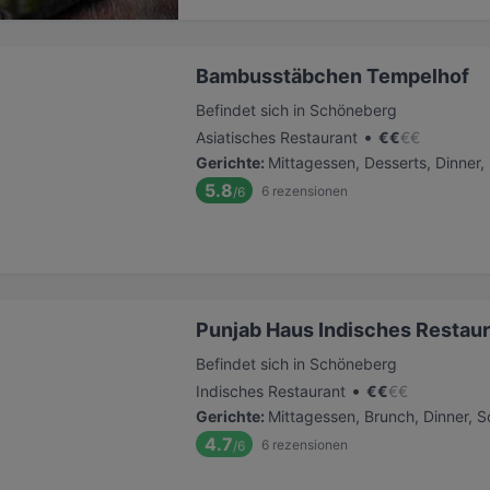
Bambusstäbchen Tempelhof
Befindet sich in Schöneberg
•
Asiatisches Restaurant
€
€
€
€
Gerichte
:
Mittagessen, Desserts, Dinner,
5.8
6
rezensionen
/6
Punjab Haus Indisches Restau
Befindet sich in Schöneberg
•
Indisches Restaurant
€
€
€
€
Gerichte
:
Mittagessen, Brunch, Dinner, 
4.7
6
rezensionen
/6