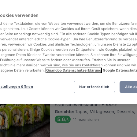
Cookies verwenden
Bui Family Restaurant
d kleine Textdateien, die von Webseiten verwendet werden, um die Benutzererfah
Befindet sich in Pankow
 zu gestalten. Laut Gesetz können wir Cookies auf Ihrem Gerät speichern, wenn dies
•
Vietnamesisches Restaurant
€
€
€
€
ser Seite unbedingt notwendig sind. Für alle anderen Cookie-Typen benötigen wir Ih
 verwendet unterschiedliche Cookie-Typen. Um Ihre Benutzererfahrung zu verbess
Gerichte
:
Mittagessen, Desserts, Dinner,
eren, verwenden wir Cookies und ähnliche Technologien, um unsere Dienste zu op
5.0
5
rezensionen
/6
 personalisieren. Einige Cookies werden von Drittparteien, wie Google, platziert, di
ogenen Daten für diese Zwecke verarbeiten können. Sie können Ihre Einwilligung
Erklärung auf unserer Website ändern oder widerrufen. Erfahren Sie in unserer
richtlinie mehr darüber, wer wir sind, wie Sie uns kontaktieren können und wie wir
zogene Daten verarbeiten.
Quandoo Datenschutzerklärung
Google Datenschut
Bao An
stellungen öffnen
Nur erforderlich
Alle a
Befindet sich in Wilmersdorf
•
Asiatisches Restaurant
€
€
€
€
Gerichte
:
Tapas, Mittagessen, Desserts, 
5.6
11
rezensionen
/6