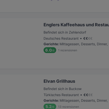
Englers Kaffeehaus und Resta
Befindet sich in Zehlendorf
•
Deutsches Restaurant
€
€
€
€
Gerichte
:
Mittagessen, Desserts, Dinner,
6.0
1
rezensionen
/6
Elvan Grillhaus
Befindet sich in Buckow
•
Türkisches Restaurant
€
€
€
€
Gerichte
:
Mittagessen, Desserts, Dinner
5.2
13
rezensionen
/6