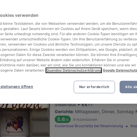
Cookies verwenden
Soulful Patisserie
d kleine Textdateien, die von Webseiten verwendet werden, um die Benutzererfah
Befindet sich in Charlottenburg
 zu gestalten. Laut Gesetz können wir Cookies auf Ihrem Gerät speichern, wenn dies
•
Restaurant für Kaffee & Kuchen
€
€
€
€
ser Seite unbedingt notwendig sind. Für alle anderen Cookie-Typen benötigen wir Ih
 verwendet unterschiedliche Cookie-Typen. Um Ihre Benutzererfahrung zu verbess
Gerichte
:
Frühstück, Mittagessen, Desse
eren, verwenden wir Cookies und ähnliche Technologien, um unsere Dienste zu op
 personalisieren. Einige Cookies werden von Drittparteien, wie Google, platziert, di
ogenen Daten für diese Zwecke verarbeiten können. Sie können Ihre Einwilligung
Erklärung auf unserer Website ändern oder widerrufen. Erfahren Sie in unserer
richtlinie mehr darüber, wer wir sind, wie Sie uns kontaktieren können und wie wir
zogene Daten verarbeiten.
Quandoo Datenschutzerklärung
Google Datenschut
Cordoba
stellungen öffnen
Nur erforderlich
Alle a
Befindet sich in Charlottenburg
•
Steakhaus
€
€
€
€
Gerichte
:
Mittagessen, Dinner, Sonntag-
5.6
9
rezensionen
/6
Kostenlose Bruschetta bei Reservierung
Kos