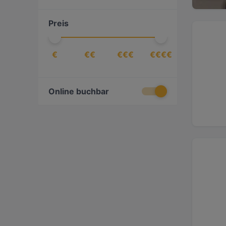
Chinesisch
(
9
)
Preis
Dessert / Nachtisch
(
2
)
Deutsch
(
44
)
€
€€
€€€
€€€€
Dim Sum
(
2
)
Essen & Trinken
(
139
)
Europäisch
(
111
)
Online buchbar
Fisch
(
9
)
Fleischkloß
(
1
)
Französisch
(
12
)
Fusion
(
9
)
Georgisch
(
6
)
Getränke
(
19
)
Gourmet
(
1
)
Griechisch
(
9
)