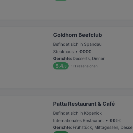
Goldhorn Beefclub
Befindet sich in Spandau
•
Steakhaus
€
€
€
€
Gerichte
:
Desserts, Dinner
5.4
111
rezensionen
/6
Patta Restaurant & Café
Befindet sich in Köpenick
•
Internationales Restaurant
€
€
€
€
Gerichte
:
Frühstück, Mittagessen, Desser