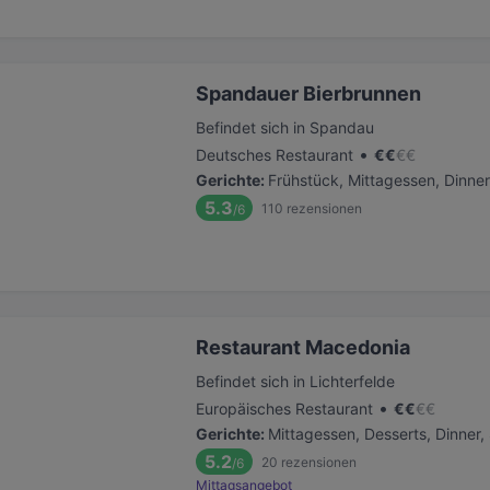
Spandauer Bierbrunnen
Befindet sich in Spandau
•
Deutsches Restaurant
€
€
€
€
Gerichte
:
Frühstück, Mittagessen, Dinner
5.3
110
rezensionen
/6
Restaurant Macedonia
Befindet sich in Lichterfelde
•
Europäisches Restaurant
€
€
€
€
Gerichte
:
Mittagessen, Desserts, Dinner
5.2
20
rezensionen
/6
Mittagsangebot