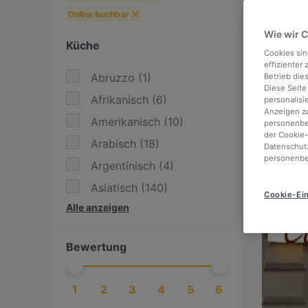
Online buchbar
Wie wir 
Küche
Cookies sin
effizienter
Abruzzo
(
1
)
Betrieb die
Diese Seite
Afrikanisch
(
6
)
personalisi
Anzeigen zu
Amerikanisch
(
10
)
personenbez
der Cookie-
Arabisch
(
18
)
Datenschutz
personenbe
Argentinisch
(
4
)
Asiatisch
(
140
)
Cookie-Ein
Alle anzeigen
Asiatisch Fusion
(
55
)
BBQ
(
26
)
Bewertung
Bengalisch
(
1
)
Britisch
(
3
)
1
2
3
4
5
6
Burger
(
8
)