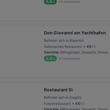
5.6
44
rezensionen
/6
Don Giovanni am Yachthafen
Befindet sich in Köpenick
•
Italienisches Restaurant
€
€
€
€
Gerichte
:
Mittagessen, Desserts, Dinner
5.0
37
rezensionen
/6
Restaurant Si
Befindet sich in Steglitz
•
Fusionrestaurant
€
€
€
€
Gerichte
:
Mittagessen, Desserts, Dinner,