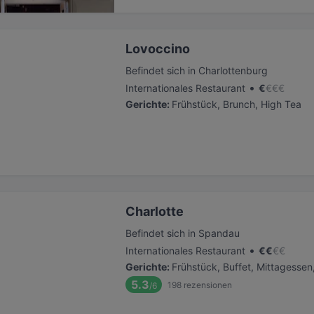
Lovoccino
Befindet sich in Charlottenburg
•
Internationales Restaurant
€
€
€
€
Gerichte
:
Frühstück, Brunch, High Tea
Charlotte
Befindet sich in Spandau
•
Internationales Restaurant
€
€
€
€
Gerichte
:
Frühstück, Buffet, Mittagessen
5.3
198
rezensionen
/6