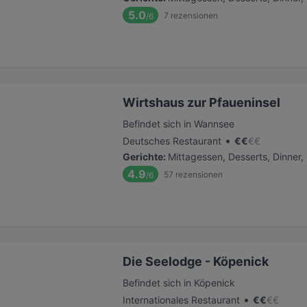
5.0
7
rezensionen
/6
Wirtshaus zur Pfaueninsel
Befindet sich in Wannsee
•
Deutsches Restaurant
€
€
€
€
Gerichte
:
Mittagessen, Desserts, Dinner,
4.9
57
rezensionen
/6
Die Seelodge - Köpenick
Befindet sich in Köpenick
•
Internationales Restaurant
€
€
€
€