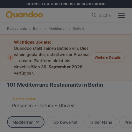
SCHNELLE & KOSTENLOSE RESERVIERUNG
Suche
Restaurants
Berlin
Mediterran
Seite 5
Wichtiges Update:
Quandoo stellt seinen Betrieb ein. Dies
ist ein geplanter, schrittweiser Prozess
i
Weitere Details
— unsere Plattform bleibt bis
einschließlich
30. September 2026
verfügbar.
101
Mediterrane Restaurants in Berlin
Tisch suchen:
Personen
•
Datum
•
Uhrzeit
Mediterran
Top bewertet
In der Nähe
Prei