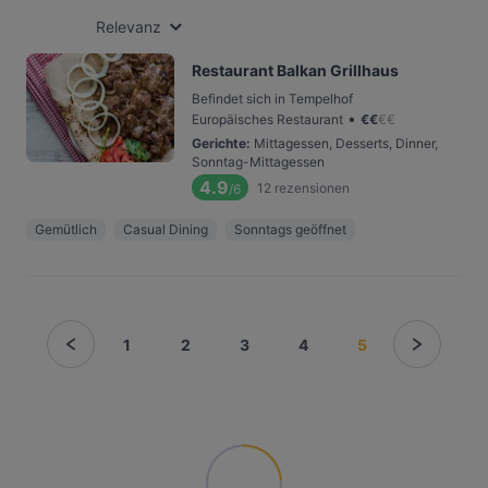
Relevanz
Restaurant Balkan Grillhaus
Befindet sich in Tempelhof
•
Europäisches Restaurant
€
€
€
€
Gerichte
:
Mittagessen, Desserts, Dinner,
Sonntag-Mittagessen
4.9
12
rezensionen
/6
Gemütlich
Casual Dining
Sonntags geöffnet
1
2
3
4
5