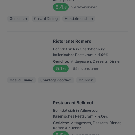
5.4
39
rezensionen
/6
Gemütlich
Casual Dining
Hundefreundlich
Ristorante Romero
Befindet sich in Charlottenburg
•
Italienisches Restaurant
€
€
€
€
Gerichte
:
Mittagessen, Desserts, Dinner
5.1
154
rezensionen
/6
Casual Dining
Sonntags geöffnet
Gruppen
Restaurant Bellucci
Befindet sich in Wilmersdorf
•
Italienisches Restaurant
€
€
€
€
Gerichte
:
Mittagessen, Desserts, Dinner,
Kaffee & Kuchen