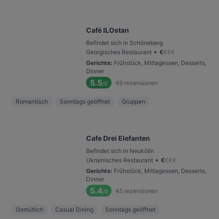
Café ILOstan
Befindet sich in Schöneberg
•
Georgisches Restaurant
€
€
€
€
Gerichte
:
Frühstück, Mittagessen, Desserts,
Dinner
5.5
49
rezensionen
/6
Romantisch
Sonntags geöffnet
Gruppen
Cafe Drei Elefanten
Befindet sich in Neukölln
•
Ukrainisches Restaurant
€
€
€
€
Gerichte
:
Frühstück, Mittagessen, Desserts,
Dinner
5.4
45
rezensionen
/6
Gemütlich
Casual Dining
Sonntags geöffnet