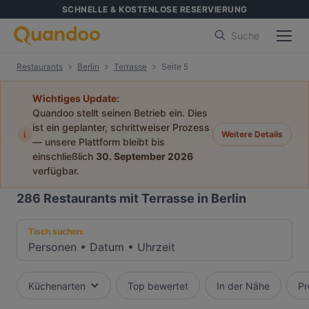
SCHNELLE & KOSTENLOSE RESERVIERUNG
Suche
Restaurants
Berlin
Terrasse
Seite 5
Wichtiges Update:
Quandoo stellt seinen Betrieb ein. Dies
ist ein geplanter, schrittweiser Prozess
i
Weitere Details
— unsere Plattform bleibt bis
einschließlich
30. September 2026
verfügbar.
286
Restaurants mit Terrasse in Berlin
Tisch suchen:
Personen
•
Datum
•
Uhrzeit
Küchenarten
Top bewertet
In der Nähe
Pr