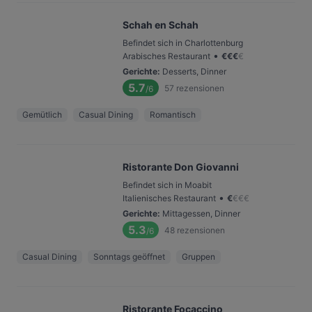
Schah en Schah
Befindet sich in Charlottenburg
•
Arabisches Restaurant
€
€
€
€
Gerichte
:
Desserts, Dinner
5.7
57
rezensionen
/6
Gemütlich
Casual Dining
Romantisch
Ristorante Don Giovanni
Befindet sich in Moabit
•
Italienisches Restaurant
€
€
€
€
Gerichte
:
Mittagessen, Dinner
5.3
48
rezensionen
/6
Casual Dining
Sonntags geöffnet
Gruppen
Ristorante Focaccino