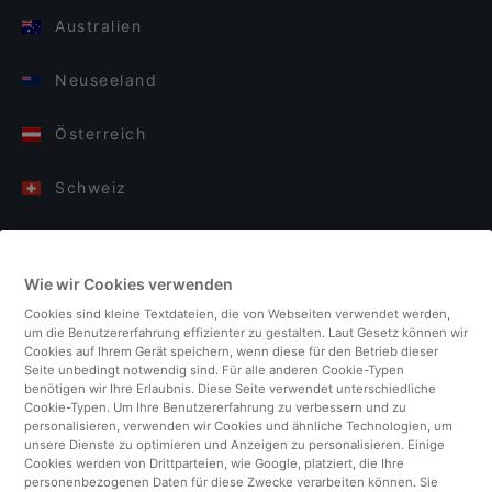
Australien
Neuseeland
Österreich
Schweiz
Deutschland
Wie wir Cookies verwenden
Italien
Cookies sind kleine Textdateien, die von Webseiten verwendet werden,
um die Benutzererfahrung effizienter zu gestalten. Laut Gesetz können wir
Finnland
Cookies auf Ihrem Gerät speichern, wenn diese für den Betrieb dieser
Seite unbedingt notwendig sind. Für alle anderen Cookie-Typen
benötigen wir Ihre Erlaubnis. Diese Seite verwendet unterschiedliche
Vereinigtes Königreich
Cookie-Typen. Um Ihre Benutzererfahrung zu verbessern und zu
personalisieren, verwenden wir Cookies und ähnliche Technologien, um
unsere Dienste zu optimieren und Anzeigen zu personalisieren. Einige
Türkei
Cookies werden von Drittparteien, wie Google, platziert, die Ihre
personenbezogenen Daten für diese Zwecke verarbeiten können. Sie