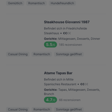
Gemütlich
Romantisch
Hundefreundlich
Steakhouse Giovanni 1987
Befindet sich in Friedrichsfelde
•
Steakhaus
€
€
€
€
Gerichte
:
Mittagessen, Desserts, Dinner
5.5
185
rezensionen
/6
Casual Dining
Romantisch
Sonntags geöffnet
Atame Tapas Bar
Befindet sich in Mitte
•
Spanisches Restaurant
€
€
€
€
Gerichte
:
Tapas, Mittagessen, Desserts,
Brunch
4.7
66
rezensionen
/6
Casual Dining
Romantisch
Sonntags geöffnet