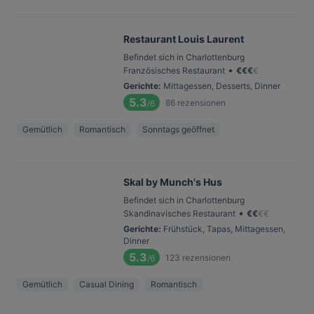
Restaurant Louis Laurent
Befindet sich in Charlottenburg
•
Französisches Restaurant
€
€
€
€
Gerichte
:
Mittagessen, Desserts, Dinner
5.3
86
rezensionen
/6
Gemütlich
Romantisch
Sonntags geöffnet
Skal by Munch's Hus
Befindet sich in Charlottenburg
•
Skandinavisches Restaurant
€
€
€
€
Gerichte
:
Frühstück, Tapas, Mittagessen,
Dinner
5.3
123
rezensionen
/6
Gemütlich
Casual Dining
Romantisch