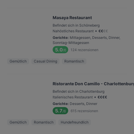
Masaya Restaurant
Befindet sich in Schöneberg
•
Nahöstliches Restaurant
€
€
€
€
Gerichte
:
Mittagessen, Desserts, Dinner,
Sonntag-Mittagessen
5.0
124
rezensionen
/6
Gemütlich
Casual Dining
Romantisch
Ristorante Don Camillo - Charlottenbur
Befindet sich in Charlottenburg
•
Italienisches Restaurant
€
€
€
€
Gerichte
:
Desserts, Dinner
5.7
615
rezensionen
/6
Gemütlich
Romantisch
Hundefreundlich