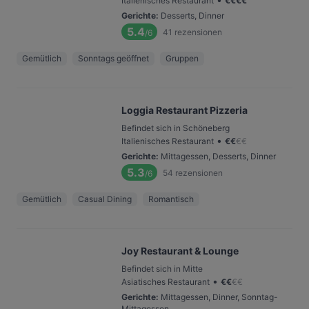
Italienisches Restaurant
€
€
€
€
Gerichte
:
Desserts, Dinner
5.4
41
rezensionen
/6
Gemütlich
Sonntags geöffnet
Gruppen
Loggia Restaurant Pizzeria
Befindet sich in Schöneberg
•
Italienisches Restaurant
€
€
€
€
Gerichte
:
Mittagessen, Desserts, Dinner
5.3
54
rezensionen
/6
Gemütlich
Casual Dining
Romantisch
Joy Restaurant & Lounge
Befindet sich in Mitte
•
Asiatisches Restaurant
€
€
€
€
Gerichte
:
Mittagessen, Dinner, Sonntag-
Mittagessen