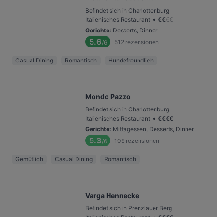
Befindet sich in Charlottenburg
•
Italienisches Restaurant
€
€
€
€
Gerichte
:
Desserts, Dinner
5.6
512
rezensionen
/6
Casual Dining
Romantisch
Hundefreundlich
Mondo Pazzo
Befindet sich in Charlottenburg
•
Italienisches Restaurant
€
€
€
€
Gerichte
:
Mittagessen, Desserts, Dinner
5.3
109
rezensionen
/6
Gemütlich
Casual Dining
Romantisch
Varga Hennecke
Befindet sich in Prenzlauer Berg
•