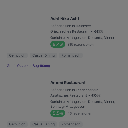
Ach! Niko Ach!
Befindet sich in Halensee
•
Griechisches Restaurant
€
€
€
€
Gerichte
:
Mittagessen, Desserts, Dinner
5.4
819
rezensionen
/6
Gemütlich
Casual Dining
Romantisch
Gratis Ouzo zur Begrüßung
Anomi Restaurant
Befindet sich in Friedrichshain
•
Asiatisches Restaurant
€
€
€
€
Gerichte
:
Mittagessen, Desserts, Dinner,
Sonntag-Mittagessen
5.5
46
rezensionen
/6
Gemütlich
Casual Dining
Romantisch