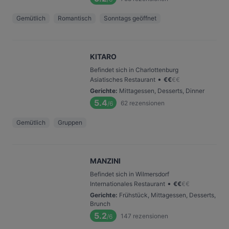
Gemütlich
Romantisch
Sonntags geöffnet
KITARO
Befindet sich in Charlottenburg
•
Asiatisches Restaurant
€
€
€
€
Gerichte
:
Mittagessen, Desserts, Dinner
5.4
62
rezensionen
/6
Gemütlich
Gruppen
MANZINI
Befindet sich in Wilmersdorf
•
Internationales Restaurant
€
€
€
€
Gerichte
:
Frühstück, Mittagessen, Desserts,
Brunch
5.2
147
rezensionen
/6