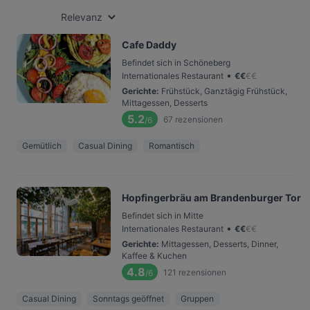
Relevanz
Cafe Daddy
Befindet sich in Schöneberg
•
Internationales Restaurant
€
€
€
€
Gerichte
:
Frühstück, Ganztägig Frühstück,
Mittagessen, Desserts
5.2
67
rezensionen
/6
Gemütlich
Casual Dining
Romantisch
Hopfingerbräu am Brandenburger Tor
Befindet sich in Mitte
•
Internationales Restaurant
€
€
€
€
Gerichte
:
Mittagessen, Desserts, Dinner,
Kaffee & Kuchen
4.8
121
rezensionen
/6
Casual Dining
Sonntags geöffnet
Gruppen