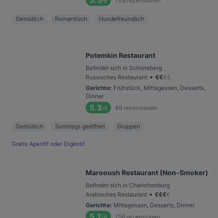
5.5
706
rezensionen
/6
Gemütlich
Romantisch
Hundefreundlich
Potemkin Restaurant
Befindet sich in Schöneberg
•
Russisches Restaurant
€
€
€
€
Gerichte
:
Frühstück, Mittagessen, Desserts,
Dinner
5.3
49
rezensionen
/6
Gemütlich
Sonntags geöffnet
Gruppen
Gratis Aperitif oder Digestif
Marooush Restaurant (Non-Smoker)
Befindet sich in Charlottenburg
•
Arabisches Restaurant
€
€
€
€
Gerichte
:
Mittagessen, Desserts, Dinner
5.2
758
rezensionen
/6