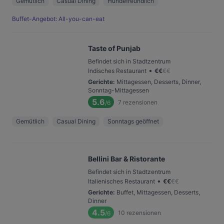
Gemütlich
Casual Dining
Hundefreundlich
Buffet-Angebot: All-you-can-eat
Taste of Punjab
Befindet sich in Stadtzentrum
•
Indisches Restaurant
€
€
€
€
Gerichte
:
Mittagessen, Desserts, Dinner,
Sonntag-Mittagessen
5.6
7
rezensionen
/6
Gemütlich
Casual Dining
Sonntags geöffnet
Bellini Bar & Ristorante
Befindet sich in Stadtzentrum
•
Italienisches Restaurant
€
€
€
€
Gerichte
:
Buffet, Mittagessen, Desserts,
Dinner
4.5
10
rezensionen
/6