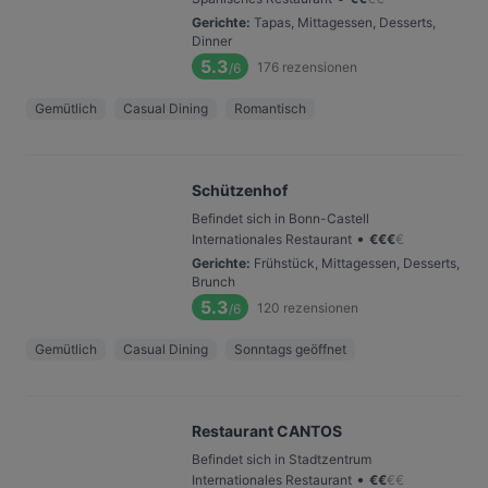
Gerichte
:
Tapas, Mittagessen, Desserts,
Dinner
5.3
176
rezensionen
/6
Gemütlich
Casual Dining
Romantisch
Schützenhof
Befindet sich in Bonn-Castell
•
Internationales Restaurant
€
€
€
€
Gerichte
:
Frühstück, Mittagessen, Desserts,
Brunch
5.3
120
rezensionen
/6
Gemütlich
Casual Dining
Sonntags geöffnet
Restaurant CANTOS
Befindet sich in Stadtzentrum
•
Internationales Restaurant
€
€
€
€