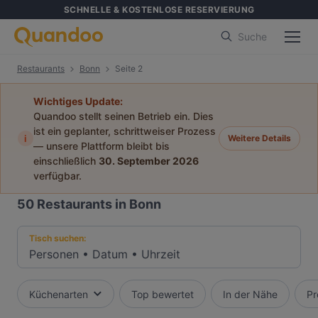
SCHNELLE & KOSTENLOSE RESERVIERUNG
Suche
Restaurants
Bonn
Seite 2
Wichtiges Update:
Quandoo stellt seinen Betrieb ein. Dies
ist ein geplanter, schrittweiser Prozess
i
Weitere Details
— unsere Plattform bleibt bis
einschließlich
30. September 2026
verfügbar.
50
Restaurants in Bonn
Tisch suchen:
Personen
•
Datum
•
Uhrzeit
Küchenarten
Top bewertet
In der Nähe
Pr