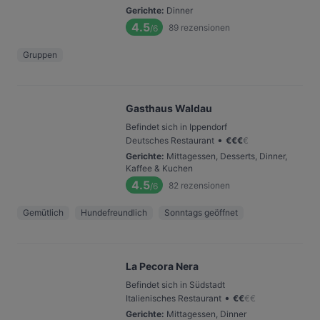
Gerichte
:
Dinner
4.5
89
rezensionen
/6
Gruppen
Gasthaus Waldau
Befindet sich in Ippendorf
•
Deutsches Restaurant
€
€
€
€
Gerichte
:
Mittagessen, Desserts, Dinner,
Kaffee & Kuchen
4.5
82
rezensionen
/6
Gemütlich
Hundefreundlich
Sonntags geöffnet
La Pecora Nera
Befindet sich in Südstadt
•
Italienisches Restaurant
€
€
€
€
Gerichte
:
Mittagessen, Dinner