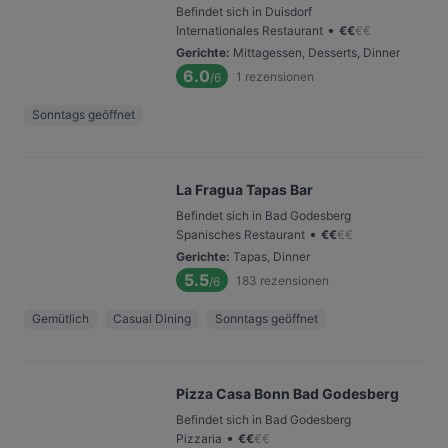
Befindet sich in Duisdorf
•
Internationales Restaurant
€
€
€
€
Gerichte
:
Mittagessen, Desserts, Dinner
6.0
1
rezensionen
/6
Sonntags geöffnet
La Fragua Tapas Bar
Befindet sich in Bad Godesberg
•
Spanisches Restaurant
€
€
€
€
Gerichte
:
Tapas, Dinner
5.5
183
rezensionen
/6
Gemütlich
Casual Dining
Sonntags geöffnet
Pizza Casa Bonn Bad Godesberg
Befindet sich in Bad Godesberg
•
Pizzaria
€
€
€
€