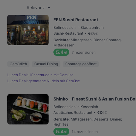
Relevanz
FEN Sushi Restaurant
Befindet sich in Stadtzentrum
•
Sushi-Restaurant
€
€
€
€
Gerichte
:
Mittagessen, Dinner, Sonntag-
Mittagessen
5.4
7
rezensionen
/6
Gemütlich
Casual Dining
Sonntags geöffnet
Lunch Deal: Hühnernudeln mit Gemüse
Lunch Deal: gebratene Nudeln mit Gemüse
Shinko - Finest Sushi & Asian Fusion B
Befindet sich in Kessenich
•
Asiatisches Restaurant
€
€
€
€
Gerichte
:
Mittagessen, Desserts, Dinner,
High Tea
5.4
14
rezensionen
/6