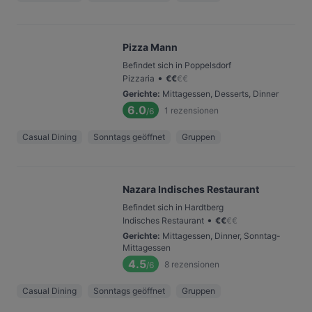
Pizza Mann
Befindet sich in Poppelsdorf
•
Pizzaria
€
€
€
€
Gerichte
:
Mittagessen, Desserts, Dinner
6.0
1
rezensionen
/6
Casual Dining
Sonntags geöffnet
Gruppen
Nazara Indisches Restaurant
Befindet sich in Hardtberg
•
Indisches Restaurant
€
€
€
€
Gerichte
:
Mittagessen, Dinner, Sonntag-
Mittagessen
4.5
8
rezensionen
/6
Casual Dining
Sonntags geöffnet
Gruppen