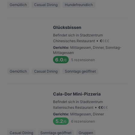
Gemütlich
Casual Dining
Hundefreundlich
Glücksbissen
Befindet sich in Stadtzentrum
•
Chinesisches Restaurant
€
€
€
€
Gerichte
:
Mittagessen, Dinner, Sonntag-
Mittagessen
6.0
5
rezensionen
/6
Gemütlich
Casual Dining
Sonntags geöffnet
Cala-Dor Mini-Pizzeria
Befindet sich in Stadtzentrum
•
Italienisches Restaurant
€
€
€
€
Gerichte
:
Mittagessen, Dinner
5.2
6
rezensionen
/6
Casual Dining
Sonntags geöffnet
Gruppen