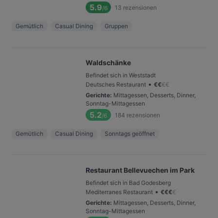
5.9
13
rezensionen
/6
Gemütlich
Casual Dining
Gruppen
Waldschänke
Befindet sich in Weststadt
•
Deutsches Restaurant
€
€
€
€
Gerichte
:
Mittagessen, Desserts, Dinner,
Sonntag-Mittagessen
5.2
184
rezensionen
/6
Gemütlich
Casual Dining
Sonntags geöffnet
Restaurant Bellevuechen im Park
Befindet sich in Bad Godesberg
•
Mediterranes Restaurant
€
€
€
€
Gerichte
:
Mittagessen, Desserts, Dinner,
Sonntag-Mittagessen