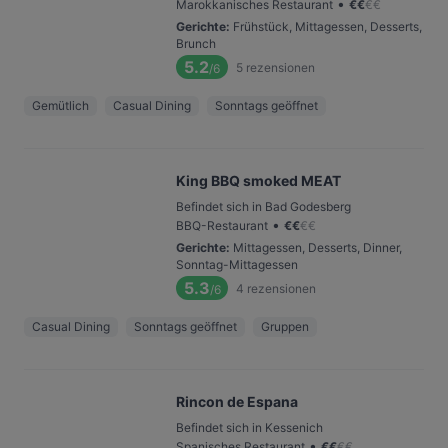
•
Marokkanisches Restaurant
€
€
€
€
Gerichte
:
Frühstück, Mittagessen, Desserts,
Brunch
5.2
5
rezensionen
/6
Gemütlich
Casual Dining
Sonntags geöffnet
King BBQ smoked MEAT
Befindet sich in Bad Godesberg
•
BBQ-Restaurant
€
€
€
€
Gerichte
:
Mittagessen, Desserts, Dinner,
Sonntag-Mittagessen
5.3
4
rezensionen
/6
Casual Dining
Sonntags geöffnet
Gruppen
Rincon de Espana
Befindet sich in Kessenich
•
Spanisches Restaurant
€
€
€
€