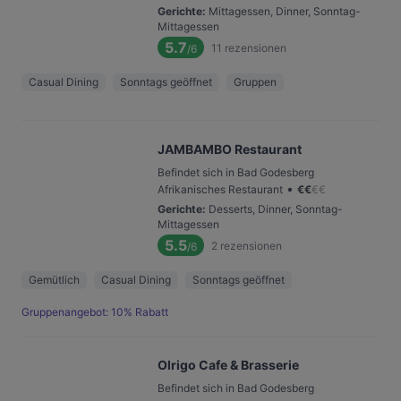
Gerichte
:
Mittagessen, Dinner, Sonntag-
Mittagessen
5.7
11
rezensionen
/6
Casual Dining
Sonntags geöffnet
Gruppen
JAMBAMBO Restaurant
Befindet sich in Bad Godesberg
•
Afrikanisches Restaurant
€
€
€
€
Gerichte
:
Desserts, Dinner, Sonntag-
Mittagessen
5.5
2
rezensionen
/6
Gemütlich
Casual Dining
Sonntags geöffnet
Gruppenangebot: 10% Rabatt
Olrigo Cafe & Brasserie
Befindet sich in Bad Godesberg