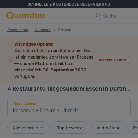
SCHNELLE & KOSTENLOSE RESERVIERUNG
Suche
Restaurants
Dortmund
Gesund
Wichtiges Update:
Quandoo stellt seinen Betrieb ein. Dies
ist ein geplanter, schrittweiser Prozess
i
Weitere Details
— unsere Plattform bleibt bis
einschließlich
30. September 2026
verfügbar.
4
Restaurants mit gesundem Essen in Dortmund
Tisch suchen:
Personen
•
Datum
•
Uhrzeit
Küchenarten
Top bewertet
In der Nähe
Pr