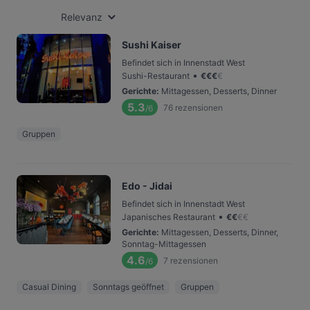
Relevanz
Sushi Kaiser
Befindet sich in Innenstadt West
•
Sushi-Restaurant
€
€
€
€
Gerichte
:
Mittagessen, Desserts, Dinner
5.3
76
rezensionen
/6
Gruppen
Edo - Jidai
Befindet sich in Innenstadt West
•
Japanisches Restaurant
€
€
€
€
Gerichte
:
Mittagessen, Desserts, Dinner,
Sonntag-Mittagessen
4.6
7
rezensionen
/6
Casual Dining
Sonntags geöffnet
Gruppen