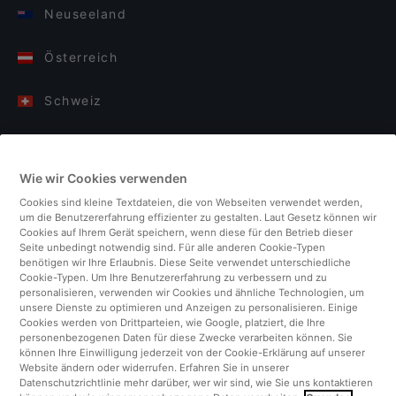
Neuseeland
Österreich
Schweiz
Deutschland
Wie wir Cookies verwenden
Italien
Cookies sind kleine Textdateien, die von Webseiten verwendet werden,
um die Benutzererfahrung effizienter zu gestalten. Laut Gesetz können wir
Finnland
Cookies auf Ihrem Gerät speichern, wenn diese für den Betrieb dieser
Seite unbedingt notwendig sind. Für alle anderen Cookie-Typen
benötigen wir Ihre Erlaubnis. Diese Seite verwendet unterschiedliche
Vereinigtes Königreich
Cookie-Typen. Um Ihre Benutzererfahrung zu verbessern und zu
personalisieren, verwenden wir Cookies und ähnliche Technologien, um
unsere Dienste zu optimieren und Anzeigen zu personalisieren. Einige
Türkei
Cookies werden von Drittparteien, wie Google, platziert, die Ihre
personenbezogenen Daten für diese Zwecke verarbeiten können. Sie
können Ihre Einwilligung jederzeit von der Cookie-Erklärung auf unserer
Niederlande
Website ändern oder widerrufen. Erfahren Sie in unserer
Datenschutzrichtlinie mehr darüber, wer wir sind, wie Sie uns kontaktieren