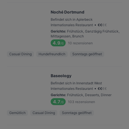
Noché Dortmund
Befindet sich in Aplerbeck
•
Internationales Restaurant
€
€
€
€
Gerichte
:
Frühstück, Ganztägig Frühstück,
Mittagessen, Brunch
4.9
10
rezensionen
/6
Casual Dining
Hundefreundlich
Sonntags geöffnet
Baseology
Befindet sich in Innenstadt West
•
Internationales Restaurant
€
€
€
€
Gerichte
:
Frühstück, Desserts, Dinner
4.7
103
rezensionen
/6
Gemütlich
Casual Dining
Sonntags geöffnet