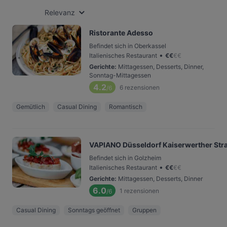
Relevanz
Ristorante Adesso
Befindet sich in Oberkassel
•
Italienisches Restaurant
€
€
€
€
Gerichte
:
Mittagessen, Desserts, Dinner,
Sonntag-Mittagessen
4.2
6
rezensionen
/6
Gemütlich
Casual Dining
Romantisch
VAPIANO Düsseldorf Kaiserwerther Str
Befindet sich in Golzheim
•
Italienisches Restaurant
€
€
€
€
Gerichte
:
Mittagessen, Desserts, Dinner
6.0
1
rezensionen
/6
Casual Dining
Sonntags geöffnet
Gruppen