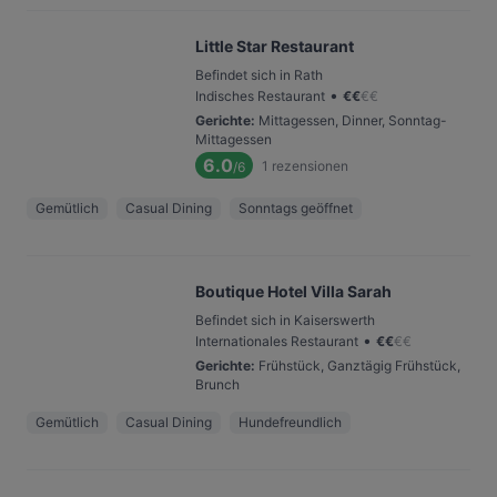
Little Star Restaurant
Befindet sich in Rath
•
Indisches Restaurant
€
€
€
€
Gerichte
:
Mittagessen, Dinner, Sonntag-
Mittagessen
6.0
1
rezensionen
/6
Gemütlich
Casual Dining
Sonntags geöffnet
Boutique Hotel Villa Sarah
Befindet sich in Kaiserswerth
•
Internationales Restaurant
€
€
€
€
Gerichte
:
Frühstück, Ganztägig Frühstück,
Brunch
Gemütlich
Casual Dining
Hundefreundlich