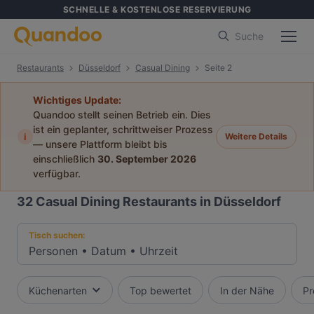
SCHNELLE & KOSTENLOSE RESERVIERUNG
Suche
Restaurants
Düsseldorf
Casual Dining
Seite 2
Wichtiges Update:
Quandoo stellt seinen Betrieb ein. Dies
ist ein geplanter, schrittweiser Prozess
i
Weitere Details
— unsere Plattform bleibt bis
einschließlich
30. September 2026
verfügbar.
32
Casual Dining Restaurants in Düsseldorf
Tisch suchen:
Personen
•
Datum
•
Uhrzeit
Küchenarten
Top bewertet
In der Nähe
Pr