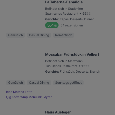
La Taberna-Española
Befindet sich in Stadtmitte
•
Spanisches Restaurant
€
€
€
€
Gerichte
:
Tapas, Desserts, Dinner
5.4
54
rezensionen
/6
Gemütlich
Casual Dining
Romantisch
Moccabar Frühstück in Velbert
Befindet sich in Mettmann
•
Türkisches Restaurant
€
€
€
€
Gerichte
:
Frühstück, Desserts, Brunch
Gemütlich
Casual Dining
Sonntags geöffnet
Iced Matcha Latte
Çiğ Köfte Wrap Menü inkl. Ayran
Haus Ausleger