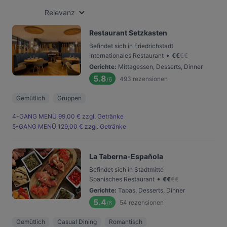
Relevanz
Restaurant Setzkasten
Befindet sich in Friedrichstadt
•
Internationales Restaurant
€
€
€
€
Gerichte
:
Mittagessen, Desserts, Dinner
5.8
493
rezensionen
/6
Gemütlich
Gruppen
4-GANG MENÜ 99,00 € zzgl. Getränke
5-GANG MENÜ 129,00 € zzgl. Getränke
La Taberna-Española
Befindet sich in Stadtmitte
•
Spanisches Restaurant
€
€
€
€
Gerichte
:
Tapas, Desserts, Dinner
5.4
54
rezensionen
/6
Gemütlich
Casual Dining
Romantisch