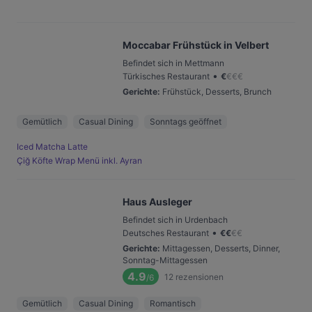
Moccabar Frühstück in Velbert
Befindet sich in Mettmann
•
Türkisches Restaurant
€
€
€
€
Gerichte
:
Frühstück, Desserts, Brunch
Gemütlich
Casual Dining
Sonntags geöffnet
Iced Matcha Latte
Çiğ Köfte Wrap Menü inkl. Ayran
Haus Ausleger
Befindet sich in Urdenbach
•
Deutsches Restaurant
€
€
€
€
Gerichte
:
Mittagessen, Desserts, Dinner,
Sonntag-Mittagessen
4.9
12
rezensionen
/6
Gemütlich
Casual Dining
Romantisch