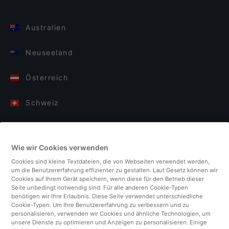
Australien
Neuseeland
Österreich
Schweiz
Deutschland
Wie wir Cookies verwenden
Italien
Cookies sind kleine Textdateien, die von Webseiten verwendet werden,
um die Benutzererfahrung effizienter zu gestalten. Laut Gesetz können wir
Finnland
Cookies auf Ihrem Gerät speichern, wenn diese für den Betrieb dieser
Seite unbedingt notwendig sind. Für alle anderen Cookie-Typen
benötigen wir Ihre Erlaubnis. Diese Seite verwendet unterschiedliche
Vereinigtes Königreich
Cookie-Typen. Um Ihre Benutzererfahrung zu verbessern und zu
personalisieren, verwenden wir Cookies und ähnliche Technologien, um
unsere Dienste zu optimieren und Anzeigen zu personalisieren. Einige
Türkei