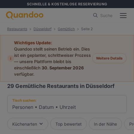
SCHNELLE & KOSTENLOSE RESERVIERUNG
Suche
Restaurants
Düsseldorf
Gemütlich
Seite 2
Wichtiges Update:
Quandoo stellt seinen Betrieb ein. Dies
ist ein geplanter, schrittweiser Prozess
i
Weitere Details
— unsere Plattform bleibt bis
einschließlich
30. September 2026
verfügbar.
29
Gemütliche Restaurants in Düsseldorf
Tisch suchen:
Personen
•
Datum
•
Uhrzeit
Küchenarten
Top bewertet
In der Nähe
Pr