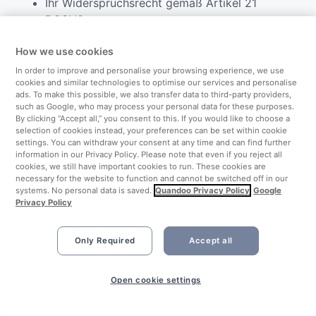
Ihr Widerspruchsrecht gemäß Artikel 21
DSGVO
Darüber hinaus haben Sie ein Einspruchsrecht bei
How we use cookies
der zuständigen Datenschutzaufsichtsbehörde (Art.
In order to improve and personalise your browsing experience, we use
77 DSGVO in Verbindung mit § 19 BDSG).
cookies and similar technologies to optimise our services and personalise
ads. To make this possible, we also transfer data to third-party providers,
such as Google, who may process your personal data for these purposes.
Sie können Ihre Einwilligung in die Verarbeitung Ihrer
By clicking “Accept all,” you consent to this. If you would like to choose a
personenbezogenen Daten jederzeit widerrufen.
selection of cookies instead, your preferences can be set within cookie
Dies gilt auch für den Widerruf von
settings. You can withdraw your consent at any time and can find further
information in our Privacy Policy. Please note that even if you reject all
Einwilligungserklärungen, die uns vor der Geltung
cookies, we still have important cookies to run. These cookies are
der DSGVO, d. H. vor dem 25. Mai 2018, erteilt
necessary for the website to function and cannot be switched off in our
systems. No personal data is saved.
Quandoo Privacy Policy
Google
wurden. Der Widerruf ist jedoch nur für die Zukunft
Privacy Policy
wirksam. Verarbeitung, die vor dem Widerruf
stattgefunden hat, ist davon nicht betroffen.
Only Required
Accept all
11. Wie beantrage ich die Löschung meiner Daten?
Open cookie settings
Sende eine Email an dataprotection@quandoo.com
mit der Bitte personenbezogene Daten von dir zu