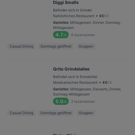
Diggi Smalls
Befindet sich in Grindel
•
Nahöstliches Restaurant
€
€
€
€
Gerichte
:
Mittagessen, Dinner, Sonntag-
Mittagessen
4.7
6
rezensionen
/6
Casual Dining
Sonntags geöffnet
Gruppen
Qrito Grindelallee
Befindet sich in Eimsbüttel
•
Mexikanisches Restaurant
€
€
€
€
Gerichte
:
Mittagessen, Desserts, Dinner,
Sonntag-Mittagessen
5.0
2
rezensionen
/6
Casual Dining
Sonntags geöffnet
Gruppen