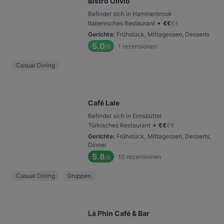
Bistro Olivio
Befindet sich in Hammerbrook
•
Italienisches Restaurant
€
€
€
€
Gerichte
:
Frühstück, Mittagessen, Desserts
5.0
1
rezensionen
/6
Casual Dining
Café Lale
Befindet sich in Eimsbüttel
•
Türkisches Restaurant
€
€
€
€
Gerichte
:
Frühstück, Mittagessen, Desserts,
Dinner
5.8
10
rezensionen
/6
Casual Dining
Gruppen
Là Phin Café & Bar