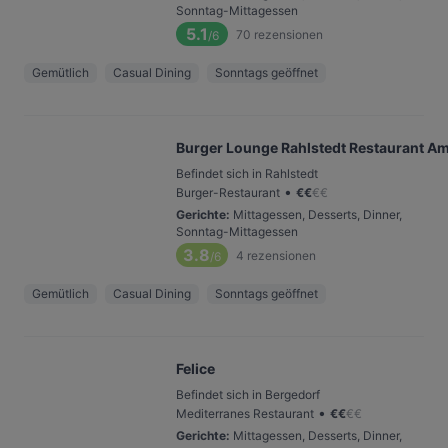
Sonntag-Mittagessen
5.1
70
rezensionen
/6
Gemütlich
Casual Dining
Sonntags geöffnet
Burger Lounge Rahlstedt Restaurant Ame
Befindet sich in Rahlstedt
•
Burger-Restaurant
€
€
€
€
Gerichte
:
Mittagessen, Desserts, Dinner,
Sonntag-Mittagessen
3.8
4
rezensionen
/6
Gemütlich
Casual Dining
Sonntags geöffnet
Felice
Befindet sich in Bergedorf
•
Mediterranes Restaurant
€
€
€
€
Gerichte
:
Mittagessen, Desserts, Dinner,