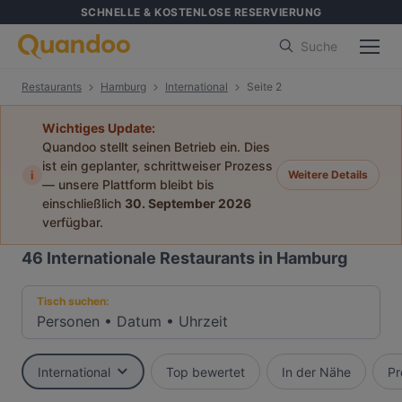
SCHNELLE & KOSTENLOSE RESERVIERUNG
Suche
Restaurants
Hamburg
International
Seite 2
Wichtiges Update:
Quandoo stellt seinen Betrieb ein. Dies
ist ein geplanter, schrittweiser Prozess
i
Weitere Details
— unsere Plattform bleibt bis
einschließlich
30. September 2026
verfügbar.
46
Internationale Restaurants in Hamburg
Tisch suchen:
Personen
•
Datum
•
Uhrzeit
International
Top bewertet
In der Nähe
Pr