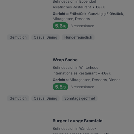
Befindet sich in Eppendorf
•
Asiatisches Restaurant
€
€
€
€
Gerichte
:
Frühstück, Ganztägig Frühstück,
Mittagessen, Desserts
5.6
8
rezensionen
/6
Gemütlich
Casual Dining
Hundefreundlich
Wrap Sache
Befindet sich in Winterhude
•
Internationales Restaurant
€
€
€
€
Gerichte
:
Mittagessen, Desserts, Dinner
5.5
6
rezensionen
/6
Gemütlich
Casual Dining
Sonntags geöffnet
Burger Lounge Bramfeld
Befindet sich in Wandsbek
•