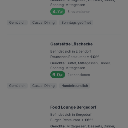
Sonntag-Mittagessen
4.7
3
rezensionen
/6
Gemütlich
Casual Dining
Sonntags geöffnet
Gaststätte Löschecke
Befindet sich in Eißendorf
•
Deutsches Restaurant
€
€
€
€
Gerichte
:
Buffet, Mittagessen, Dinner,
Sonntag-Mittagessen
6.0
2
rezensionen
/6
Gemütlich
Casual Dining
Hundefreundlich
Food Lounge Bergedorf
Befindet sich in Bergedorf
•
Burger-Restaurant
€
€
€
€
Gerichte
:
Mittagessen, Desserts, Dinner,