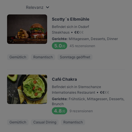
Relevanz
Scotty´s Elbmühle
Befindet sich in Osdorf
•
Steakhaus
€
€
€
€
Gerichte
:
Mittagessen, Desserts, Dinner
5.0
45
rezensionen
/6
Gemütlich
Romantisch
Sonntags geöffnet
Café Chakra
Befindet sich in Sternschanze
•
Internationales Restaurant
€
€
€
€
Gerichte
:
Frühstück, Mittagessen, Desserts,
Brunch
4.8
9
rezensionen
/6
Gemütlich
Casual Dining
Romantisch