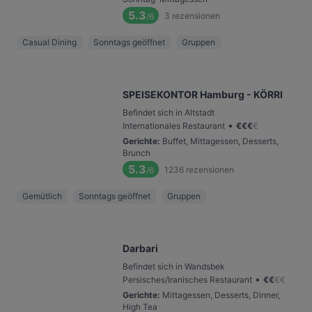
5.3
3
rezensionen
/6
Casual Dining
Sonntags geöffnet
Gruppen
SPEISEKONTOR Hamburg - KÖRRI
Befindet sich in Altstadt
•
Internationales Restaurant
€
€
€
€
Gerichte
:
Buffet, Mittagessen, Desserts,
Brunch
5.3
1236
rezensionen
/6
Gemütlich
Sonntags geöffnet
Gruppen
Darbari
Befindet sich in Wandsbek
•
Persisches/Iranisches Restaurant
€
€
€
€
Gerichte
:
Mittagessen, Desserts, Dinner,
High Tea