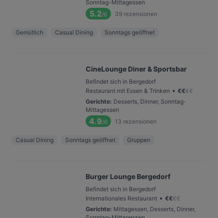
Sonntag-Mittagessen
5.2
39
rezensionen
/6
Gemütlich
Casual Dining
Sonntags geöffnet
CineLounge Diner & Sportsbar
Befindet sich in Bergedorf
•
Restaurant mit Essen & Trinken
€
€
€
€
Gerichte
:
Desserts, Dinner, Sonntag-
Mittagessen
4.9
13
rezensionen
/6
Casual Dining
Sonntags geöffnet
Gruppen
Burger Lounge Bergedorf
Befindet sich in Bergedorf
•
Internationales Restaurant
€
€
€
€
Gerichte
:
Mittagessen, Desserts, Dinner,
Sonntag-Mittagessen