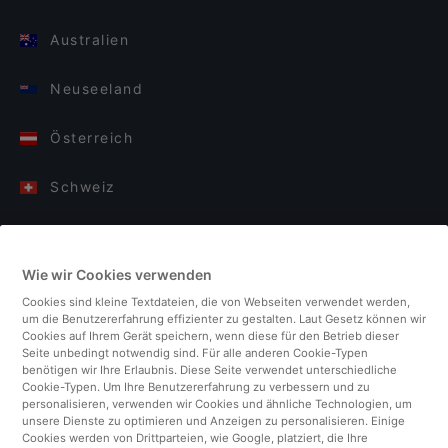
Australien
Neuseeland
Österreich
Schweiz
Deutschland
Wie wir Cookies verwenden
Italien
Cookies sind kleine Textdateien, die von Webseiten verwendet werden,
um die Benutzererfahrung effizienter zu gestalten. Laut Gesetz können wir
Finnland
Cookies auf Ihrem Gerät speichern, wenn diese für den Betrieb dieser
Seite unbedingt notwendig sind. Für alle anderen Cookie-Typen
benötigen wir Ihre Erlaubnis. Diese Seite verwendet unterschiedliche
Vereinigtes Königreich
Cookie-Typen. Um Ihre Benutzererfahrung zu verbessern und zu
personalisieren, verwenden wir Cookies und ähnliche Technologien, um
unsere Dienste zu optimieren und Anzeigen zu personalisieren. Einige
Türkei
Cookies werden von Drittparteien, wie Google, platziert, die Ihre