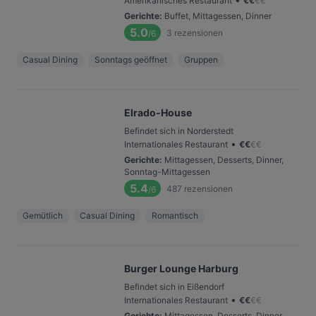
Amerikanisches Restaurant
€
€
€
€
Gerichte
:
Buffet, Mittagessen, Dinner
5.0
3
rezensionen
/6
Casual Dining
Sonntags geöffnet
Gruppen
Elrado-House
Befindet sich in Norderstedt
•
Internationales Restaurant
€
€
€
€
Gerichte
:
Mittagessen, Desserts, Dinner,
Sonntag-Mittagessen
5.4
487
rezensionen
/6
Gemütlich
Casual Dining
Romantisch
Burger Lounge Harburg
Befindet sich in Eißendorf
•
Internationales Restaurant
€
€
€
€
Gerichte
:
Mittagessen, Desserts, Dinner,