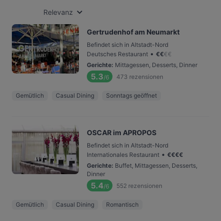
Relevanz
Gertrudenhof am Neumarkt
Befindet sich in Altstadt-Nord
•
Deutsches Restaurant
€
€
€
€
Gerichte
:
Mittagessen, Desserts, Dinner
5.3
473
rezensionen
/6
Gemütlich
Casual Dining
Sonntags geöffnet
OSCAR im APROPOS
Befindet sich in Altstadt-Nord
•
Internationales Restaurant
€
€
€
€
Gerichte
:
Buffet, Mittagessen, Desserts,
Dinner
5.4
552
rezensionen
/6
Gemütlich
Casual Dining
Romantisch