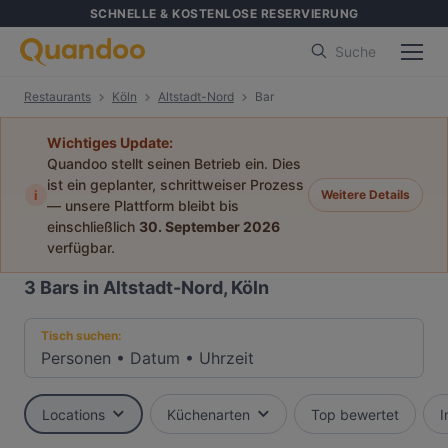
SCHNELLE & KOSTENLOSE RESERVIERUNG
Suche
Restaurants
Köln
Altstadt-Nord
Bar
Wichtiges Update:
Quandoo stellt seinen Betrieb ein. Dies
ist ein geplanter, schrittweiser Prozess
i
Weitere Details
— unsere Plattform bleibt bis
einschließlich
30. September 2026
verfügbar.
3
Bars in Altstadt-Nord, Köln
Tisch suchen:
Personen
•
Datum
•
Uhrzeit
Locations
Küchenarten
Top bewertet
I