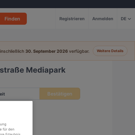
Finden
Registrieren
Anmelden
DE
einschließlich
30. September 2026
verfügbar.
Weitere Details
hstraße Mediapark
Bestätigen
eit
rung
e für den
re Erlaubnis.