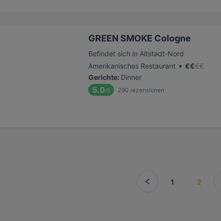
GREEN SMOKE Cologne
Befindet sich in Altstadt-Nord
•
Amerikanisches Restaurant
€
€
€
€
Gerichte
:
Dinner
5.0
290
rezensionen
/6
1
2