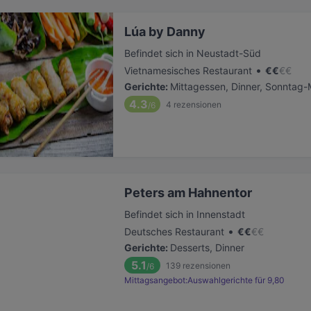
Lúa by Danny
Befindet sich in Neustadt-Süd
•
Vietnamesisches Restaurant
€
€
€
€
Gerichte
:
Mittagessen, Dinner, Sonntag-
4.3
4
rezensionen
/6
Peters am Hahnentor
Befindet sich in Innenstadt
•
Deutsches Restaurant
€
€
€
€
Gerichte
:
Desserts, Dinner
5.1
139
rezensionen
/6
Mittagsangebot:Auswahlgerichte für 9,80