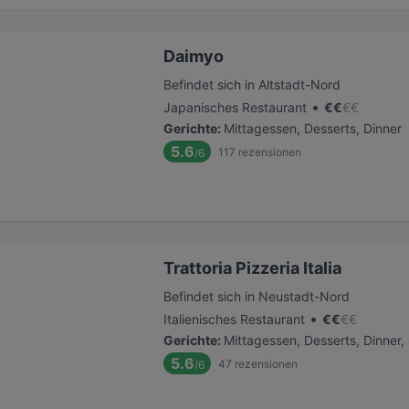
Daimyo
Befindet sich in Altstadt-Nord
•
Japanisches Restaurant
€
€
€
€
Gerichte
:
Mittagessen, Desserts, Dinner
5.6
117
rezensionen
/6
Trattoria Pizzeria Italia
Befindet sich in Neustadt-Nord
•
Italienisches Restaurant
€
€
€
€
Gerichte
:
Mittagessen, Desserts, Dinner
5.6
47
rezensionen
/6