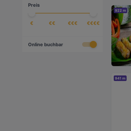
Preis
Getränke
(
3
)
922 m
Griechisch
(
1
)
€
€€
€€€
€€€€
Indisch
(
1
)
International
(
8
)
Italienisch
(
6
)
Online buchbar
Japanisch
(
5
)
Kaffee & Kuchen
(
1
)
Kubanisch
(
1
)
941 m
Mediterran
(
7
)
Pizza
(
3
)
Ramen
(
2
)
Steak
(
4
)
Sushi
(
8
)
Südamerikanisch
(
1
)