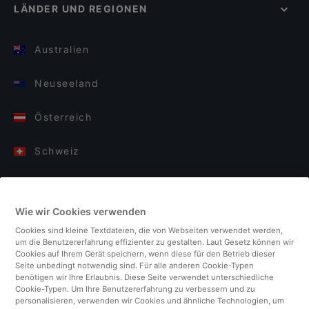
LÄNDER UND REGIONEN
Australien
Neuseeland
Österreich
Schweiz
Deutschland
Wie wir Cookies verwenden
Italien
Cookies sind kleine Textdateien, die von Webseiten verwendet werden,
um die Benutzererfahrung effizienter zu gestalten. Laut Gesetz können wir
Finnland
Cookies auf Ihrem Gerät speichern, wenn diese für den Betrieb dieser
Seite unbedingt notwendig sind. Für alle anderen Cookie-Typen
benötigen wir Ihre Erlaubnis. Diese Seite verwendet unterschiedliche
Vereinigtes Königreich
Cookie-Typen. Um Ihre Benutzererfahrung zu verbessern und zu
personalisieren, verwenden wir Cookies und ähnliche Technologien, um