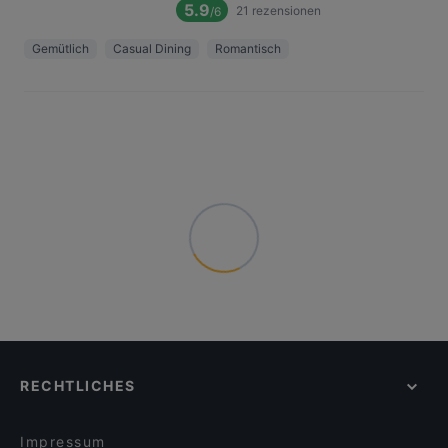
5.9
21
rezensionen
/6
Gemütlich
Casual Dining
Romantisch
RECHTLICHES
Impressum