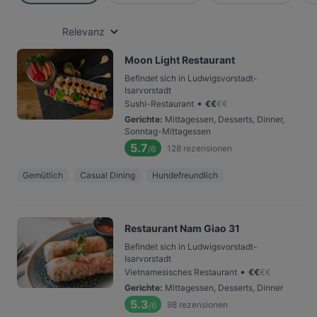
Relevanz
Moon Light Restaurant
Befindet sich in Ludwigsvorstadt-
Isarvorstadt
•
Sushi-Restaurant
€
€
€
€
Gerichte
:
Mittagessen, Desserts, Dinner,
Sonntag-Mittagessen
5.7
128
rezensionen
/6
Gemütlich
Casual Dining
Hundefreundlich
Restaurant Nam Giao 31
Befindet sich in Ludwigsvorstadt-
Isarvorstadt
•
Vietnamesisches Restaurant
€
€
€
€
Gerichte
:
Mittagessen, Desserts, Dinner
5.3
98
rezensionen
/6