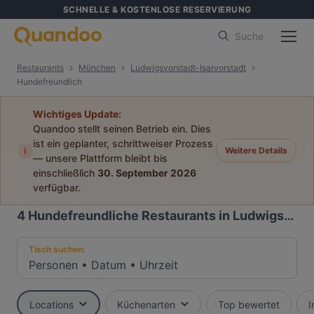
SCHNELLE & KOSTENLOSE RESERVIERUNG
Suche
Restaurants
München
Ludwigsvorstadt-Isarvorstadt
Hundefreundlich
Wichtiges Update:
Quandoo stellt seinen Betrieb ein. Dies
ist ein geplanter, schrittweiser Prozess
i
Weitere Details
— unsere Plattform bleibt bis
einschließlich
30. September 2026
verfügbar.
4
Hundefreundliche Restaurants in Ludwigsvorstadt-Isarvorstadt, München
Tisch suchen:
Personen
•
Datum
•
Uhrzeit
Locations
Küchenarten
Top bewertet
I