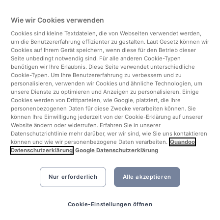
Deutschland
Wie wir Cookies verwenden
Italien
Cookies sind kleine Textdateien, die von Webseiten verwendet werden,
um die Benutzererfahrung effizienter zu gestalten. Laut Gesetz können wir
Finnland
Cookies auf Ihrem Gerät speichern, wenn diese für den Betrieb dieser
Seite unbedingt notwendig sind. Für alle anderen Cookie-Typen
benötigen wir Ihre Erlaubnis. Diese Seite verwendet unterschiedliche
Vereinigtes Königreich
Cookie-Typen. Um Ihre Benutzererfahrung zu verbessern und zu
personalisieren, verwenden wir Cookies und ähnliche Technologien, um
unsere Dienste zu optimieren und Anzeigen zu personalisieren. Einige
Türkei
Cookies werden von Drittparteien, wie Google, platziert, die Ihre
personenbezogenen Daten für diese Zwecke verarbeiten können. Sie
können Ihre Einwilligung jederzeit von der Cookie-Erklärung auf unserer
Niederlande
Website ändern oder widerrufen. Erfahren Sie in unserer
Datenschutzrichtlinie mehr darüber, wer wir sind, wie Sie uns kontaktieren
können und wie wir personenbezogene Daten verarbeiten.
Quandoo
Singapur
Datenschutzerklärung
Google Datenschutzerklärung
Nur erforderlich
Alle akzeptieren
Cookie-Einstellungen öffnen
©2026 Quandoo GmbH i.L. All rights reserved