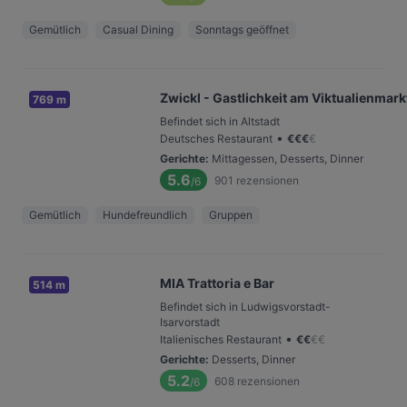
Gemütlich
Casual Dining
Sonntags geöffnet
Zwickl - Gastlichkeit am Viktualienmark
769 m
Befindet sich in Altstadt
•
Deutsches Restaurant
€
€
€
€
Gerichte
:
Mittagessen, Desserts, Dinner
5.6
901
rezensionen
/6
Gemütlich
Hundefreundlich
Gruppen
MIA Trattoria e Bar
514 m
Befindet sich in Ludwigsvorstadt-
Isarvorstadt
•
Italienisches Restaurant
€
€
€
€
Gerichte
:
Desserts, Dinner
5.2
608
rezensionen
/6