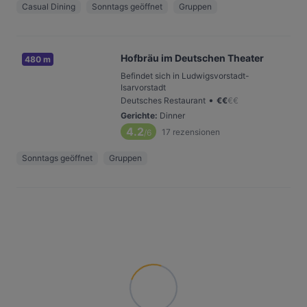
Casual Dining
Sonntags geöffnet
Gruppen
Hofbräu im Deutschen Theater
480 m
Befindet sich in Ludwigsvorstadt-
Isarvorstadt
•
Deutsches Restaurant
€
€
€
€
Gerichte
:
Dinner
4.2
17
rezensionen
/6
Sonntags geöffnet
Gruppen