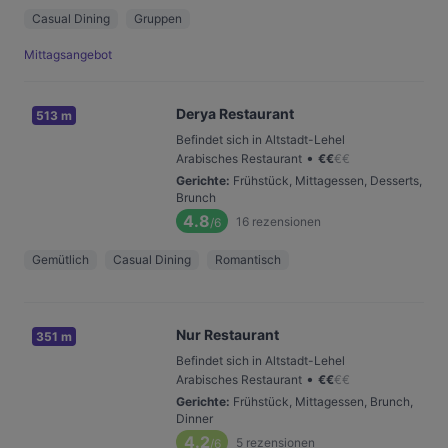
Casual Dining
Gruppen
Mittagsangebot
Derya Restaurant
513 m
Befindet sich in Altstadt-Lehel
•
Arabisches Restaurant
€
€
€
€
Gerichte
:
Frühstück, Mittagessen, Desserts,
Brunch
4.8
16
rezensionen
/6
Gemütlich
Casual Dining
Romantisch
Nur Restaurant
351 m
Befindet sich in Altstadt-Lehel
•
Arabisches Restaurant
€
€
€
€
Gerichte
:
Frühstück, Mittagessen, Brunch,
Dinner
4.2
5
rezensionen
/6