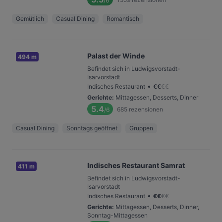
/6
Gemütlich
Casual Dining
Romantisch
Palast der Winde
494 m
Befindet sich in Ludwigsvorstadt-
Isarvorstadt
•
Indisches Restaurant
€
€
€
€
Gerichte
:
Mittagessen, Desserts, Dinner
5.4
685
rezensionen
/6
Casual Dining
Sonntags geöffnet
Gruppen
Indisches Restaurant Samrat
411 m
Befindet sich in Ludwigsvorstadt-
Isarvorstadt
•
Indisches Restaurant
€
€
€
€
Gerichte
:
Mittagessen, Desserts, Dinner,
Sonntag-Mittagessen