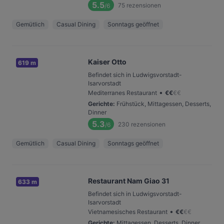
5.5
75
rezensionen
/6
Gemütlich
Casual Dining
Sonntags geöffnet
Kaiser Otto
619 m
Befindet sich in Ludwigsvorstadt-
Isarvorstadt
•
Mediterranes Restaurant
€
€
€
€
Gerichte
:
Frühstück, Mittagessen, Desserts,
Dinner
5.3
230
rezensionen
/6
Gemütlich
Casual Dining
Sonntags geöffnet
Restaurant Nam Giao 31
633 m
Befindet sich in Ludwigsvorstadt-
Isarvorstadt
•
Vietnamesisches Restaurant
€
€
€
€
Gerichte
:
Mittagessen, Desserts, Dinner