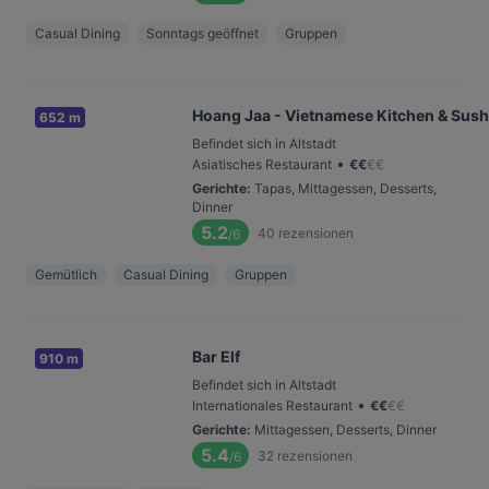
Casual Dining
Sonntags geöffnet
Gruppen
Hoang Jaa - Vietnamese Kitchen & Sush
652 m
Befindet sich in Altstadt
•
Asiatisches Restaurant
€
€
€
€
Gerichte
:
Tapas, Mittagessen, Desserts,
Dinner
5.2
40
rezensionen
/6
Gemütlich
Casual Dining
Gruppen
Bar Elf
910 m
Befindet sich in Altstadt
•
Internationales Restaurant
€
€
€
€
Gerichte
:
Mittagessen, Desserts, Dinner
5.4
32
rezensionen
/6