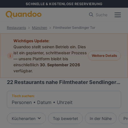
SCHNELLE & KOSTENLOSE RESERVIERUNG
Suche
Restaurants
München
Filmtheater Sendlinger Tor
Wichtiges Update:
Quandoo stellt seinen Betrieb ein. Dies
ist ein geplanter, schrittweiser Prozess
i
Weitere Details
— unsere Plattform bleibt bis
einschließlich
30. September 2026
verfügbar.
22
Restaurants nahe Filmtheater Sendlinger Tor
Tisch suchen:
Personen
•
Datum
•
Uhrzeit
Küchenarten
Top bewertet
In der Nähe
Pr