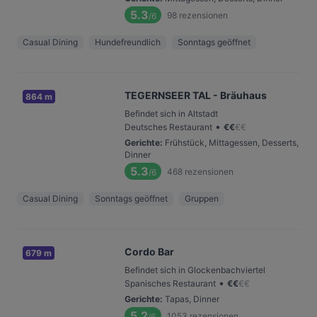
5.3
98
rezensionen
/6
Casual Dining
Hundefreundlich
Sonntags geöffnet
TEGERNSEER TAL - Bräuhaus
864 m
Befindet sich in Altstadt
•
Deutsches Restaurant
€
€
€
€
Gerichte
:
Frühstück, Mittagessen, Desserts,
Dinner
5.3
468
rezensionen
/6
Casual Dining
Sonntags geöffnet
Gruppen
Cordo Bar
679 m
Befindet sich in Glockenbachviertel
•
Spanisches Restaurant
€
€
€
€
Gerichte
:
Tapas, Dinner
5.2
1053
rezensionen
/6