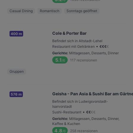
Casual Dining
Romantisch
Sonntags geöffnet
Cole & Porter Bar
400 m
Befindet sich in Altstadt-Lehel
•
Restaurant mit Getränken
€
€
€
€
Gerichte
:
Mittagessen, Desserts, Dinner
5.1
117
rezensionen
/6
Gruppen
Geisha - Pan Asia & Sushi Bar am Gärtn
576 m
Befindet sich in Ludwigsvorstadt-
Isarvorstadt
•
Sushi-Restaurant
€
€
€
€
Gerichte
:
Mittagessen, Desserts, Dinner,
Kaffee & Kuchen
4.8
258
rezensionen
/6