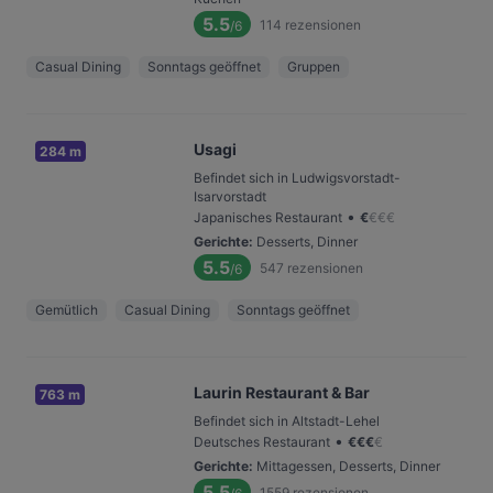
5.5
114
rezensionen
/6
Casual Dining
Sonntags geöffnet
Gruppen
Usagi
284 m
Befindet sich in Ludwigsvorstadt-
Isarvorstadt
•
Japanisches Restaurant
€
€
€
€
Gerichte
:
Desserts, Dinner
5.5
547
rezensionen
/6
Gemütlich
Casual Dining
Sonntags geöffnet
Laurin Restaurant & Bar
763 m
Befindet sich in Altstadt-Lehel
•
Deutsches Restaurant
€
€
€
€
Gerichte
:
Mittagessen, Desserts, Dinner
5.5
1559
rezensionen