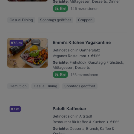
Gerichte
:
Mittagessen, Desserts, Dinner
5.6
145
rezensionen
/6
Casual Dining
Sonntags geöffnet
Gruppen
Emmi's Kitchen Yogakantine
873 m
Befindet sich in Gärtnerplatz
•
Veganes Restaurant
€
€
€
€
Gerichte
:
Frühstück, Ganztägig Frühstück,
Mittagessen, Desserts
5.6
156
rezensionen
/6
Gemütlich
Casual Dining
Sonntags geöffnet
Patolli Kaffeebar
87 m
Befindet sich in Altstadt
•
Restaurant für Kaffee & Kuchen
€
€
€
€
Gerichte
:
Desserts, Brunch, Kaffee &
Kuchen