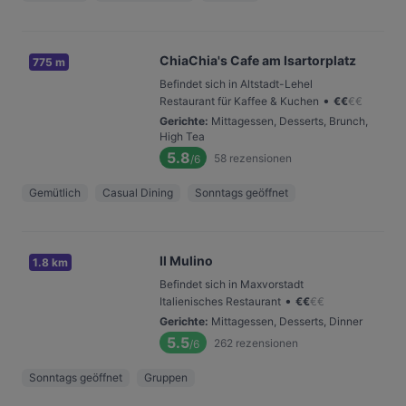
ChiaChia's Cafe am Isartorplatz
775 m
Befindet sich in Altstadt-Lehel
•
Restaurant für Kaffee & Kuchen
€
€
€
€
Gerichte
:
Mittagessen, Desserts, Brunch,
High Tea
5.8
58
rezensionen
/6
Gemütlich
Casual Dining
Sonntags geöffnet
Il Mulino
1.8 km
Befindet sich in Maxvorstadt
•
Italienisches Restaurant
€
€
€
€
Gerichte
:
Mittagessen, Desserts, Dinner
5.5
262
rezensionen
/6
Sonntags geöffnet
Gruppen