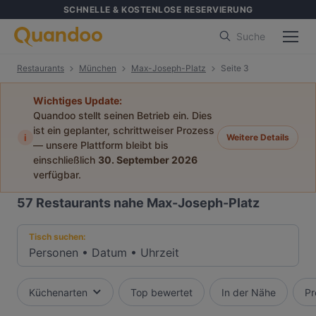
SCHNELLE & KOSTENLOSE RESERVIERUNG
Suche
Restaurants
München
Max-Joseph-Platz
Seite 3
Wichtiges Update:
Quandoo stellt seinen Betrieb ein. Dies
ist ein geplanter, schrittweiser Prozess
i
Weitere Details
— unsere Plattform bleibt bis
einschließlich
30. September 2026
verfügbar.
57
Restaurants nahe Max-Joseph-Platz
Tisch suchen:
Personen
•
Datum
•
Uhrzeit
Küchenarten
Top bewertet
In der Nähe
Pr