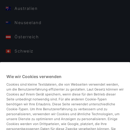
Australien
Neuseeland
Österreich
Schweiz
Deutschland
Wie wir Cookies verwenden
Italien
Cookies sind kleine Textdateien, die von Webseiten verwendet werden,
um die Benutzererfahrung effizienter zu gestalten. Laut Gesetz können wir
Finnland
Cookies auf Ihrem Gerät speichern, wenn diese für den Betrieb dieser
Seite unbedingt notwendig sind. Für alle anderen Cookie-Typen
benötigen wir Ihre Erlaubnis. Diese Seite verwendet unterschiedliche
Vereinigtes Königreich
Cookie-Typen. Um Ihre Benutzererfahrung zu verbessern und zu
personalisieren, verwenden wir Cookies und ähnliche Technologien, um
unsere Dienste zu optimieren und Anzeigen zu personalisieren. Einige
Türkei
Cookies werden von Drittparteien, wie Google, platziert, die Ihre
personenbezogenen Daten für diese Zwecke verarbeiten können. Sie