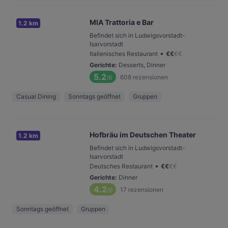
MIA Trattoria e Bar
1.2 km
Befindet sich in Ludwigsvorstadt-
Isarvorstadt
•
Italienisches Restaurant
€
€
€
€
Gerichte
:
Desserts, Dinner
5.2
608
rezensionen
/6
Casual Dining
Sonntags geöffnet
Gruppen
Hofbräu im Deutschen Theater
1.2 km
Befindet sich in Ludwigsvorstadt-
Isarvorstadt
•
Deutsches Restaurant
€
€
€
€
Gerichte
:
Dinner
4.2
17
rezensionen
/6
Sonntags geöffnet
Gruppen