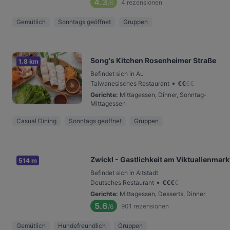
4.3
4
rezensionen
/6
Gemütlich
Sonntags geöffnet
Gruppen
Song's Kitchen Rosenheimer Straße
1.8 km
Befindet sich in Au
•
Taiwanesisches Restaurant
€
€
€
€
Gerichte
:
Mittagessen, Dinner, Sonntag-
Mittagessen
Casual Dining
Sonntags geöffnet
Gruppen
Zwickl - Gastlichkeit am Viktualienmark
514 m
Befindet sich in Altstadt
•
Deutsches Restaurant
€
€
€
€
Gerichte
:
Mittagessen, Desserts, Dinner
5.6
901
rezensionen
/6
Gemütlich
Hundefreundlich
Gruppen