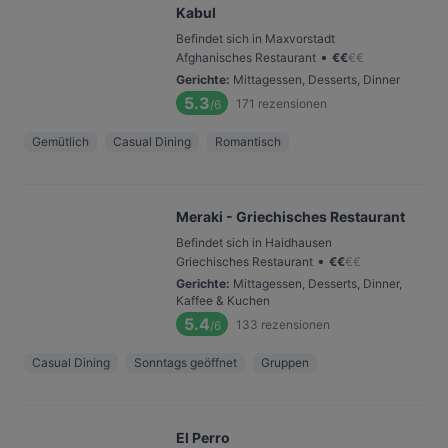
Kabul
Befindet sich in Maxvorstadt
•
Afghanisches Restaurant
€
€
€
€
Gerichte
:
Mittagessen, Desserts, Dinner
5.3
171
rezensionen
/6
Gemütlich
Casual Dining
Romantisch
Meraki - Griechisches Restaurant
Befindet sich in Haidhausen
•
Griechisches Restaurant
€
€
€
€
Gerichte
:
Mittagessen, Desserts, Dinner,
Kaffee & Kuchen
5.4
133
rezensionen
/6
Casual Dining
Sonntags geöffnet
Gruppen
El Perro