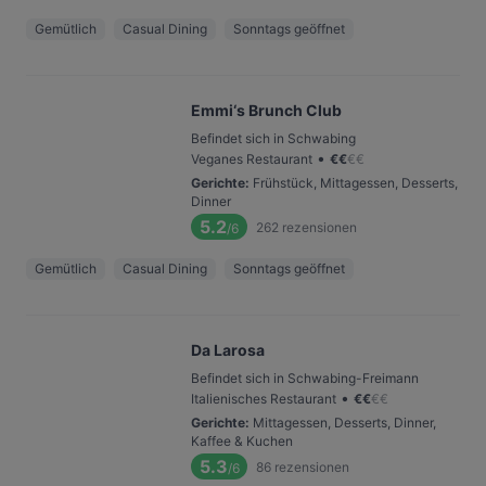
Gemütlich
Casual Dining
Sonntags geöffnet
Emmi‘s Brunch Club
Befindet sich in Schwabing
•
Veganes Restaurant
€
€
€
€
Gerichte
:
Frühstück, Mittagessen, Desserts,
Dinner
5.2
262
rezensionen
/6
Gemütlich
Casual Dining
Sonntags geöffnet
Da Larosa
Befindet sich in Schwabing-Freimann
•
Italienisches Restaurant
€
€
€
€
Gerichte
:
Mittagessen, Desserts, Dinner,
Kaffee & Kuchen
5.3
86
rezensionen
/6