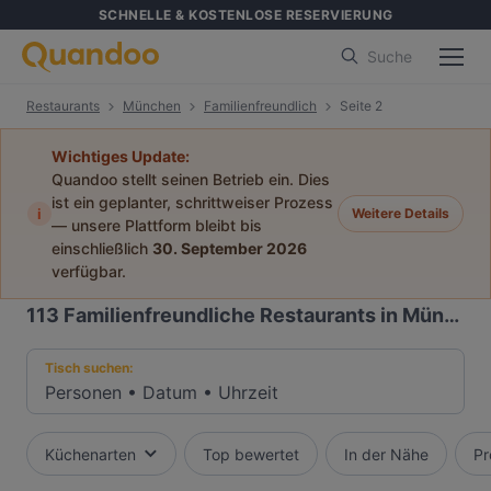
SCHNELLE & KOSTENLOSE RESERVIERUNG
Suche
Restaurants
München
Familienfreundlich
Seite 2
Wichtiges Update:
Quandoo stellt seinen Betrieb ein. Dies
ist ein geplanter, schrittweiser Prozess
i
Weitere Details
— unsere Plattform bleibt bis
einschließlich
30. September 2026
verfügbar.
113
Familienfreundliche Restaurants in München
Tisch suchen:
Personen
•
Datum
•
Uhrzeit
Küchenarten
Top bewertet
In der Nähe
Pr