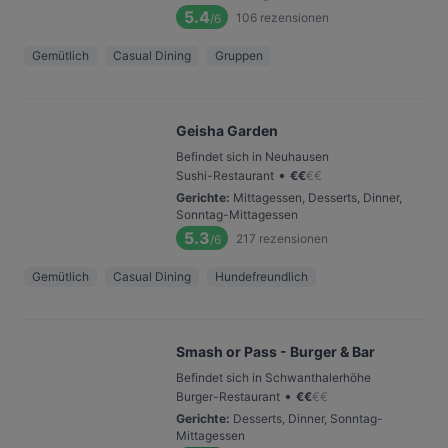
5.4
106
rezensionen
/6
Gemütlich
Casual Dining
Gruppen
Geisha Garden
Befindet sich in Neuhausen
•
Sushi-Restaurant
€
€
€
€
Gerichte
:
Mittagessen, Desserts, Dinner,
Sonntag-Mittagessen
5.3
217
rezensionen
/6
Gemütlich
Casual Dining
Hundefreundlich
Smash or Pass - Burger & Bar
Befindet sich in Schwanthalerhöhe
•
Burger-Restaurant
€
€
€
€
Gerichte
:
Desserts, Dinner, Sonntag-
Mittagessen