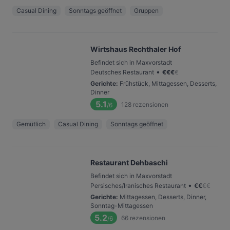
Casual Dining
Sonntags geöffnet
Gruppen
Wirtshaus Rechthaler Hof
Befindet sich in Maxvorstadt
•
Deutsches Restaurant
€
€
€
€
Gerichte
:
Frühstück, Mittagessen, Desserts,
Dinner
5.1
128
rezensionen
/6
Gemütlich
Casual Dining
Sonntags geöffnet
Restaurant Dehbaschi
Befindet sich in Maxvorstadt
•
Persisches/Iranisches Restaurant
€
€
€
€
Gerichte
:
Mittagessen, Desserts, Dinner,
Sonntag-Mittagessen
5.2
66
rezensionen
/6