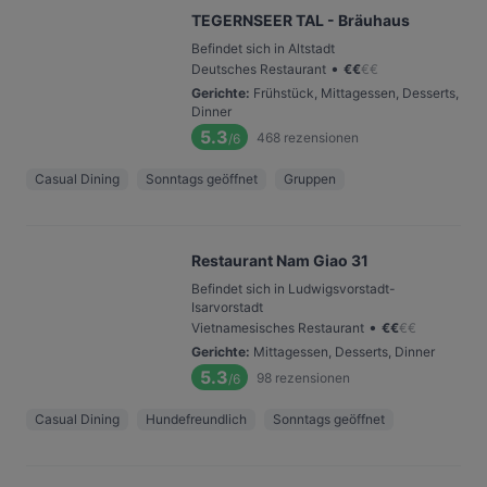
TEGERNSEER TAL - Bräuhaus
Befindet sich in Altstadt
•
Deutsches Restaurant
€
€
€
€
Gerichte
:
Frühstück, Mittagessen, Desserts,
Dinner
5.3
468
rezensionen
/6
Casual Dining
Sonntags geöffnet
Gruppen
Restaurant Nam Giao 31
Befindet sich in Ludwigsvorstadt-
Isarvorstadt
•
Vietnamesisches Restaurant
€
€
€
€
Gerichte
:
Mittagessen, Desserts, Dinner
5.3
98
rezensionen
/6
Casual Dining
Hundefreundlich
Sonntags geöffnet