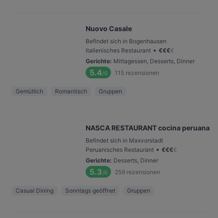
Nuovo Casale
Befindet sich in Bogenhausen
•
Italienisches Restaurant
€
€
€
€
Gerichte
:
Mittagessen, Desserts, Dinner
5.4
115
rezensionen
/6
Gemütlich
Romantisch
Gruppen
NASCA RESTAURANT cocina peruana
Befindet sich in Maxvorstadt
•
Peruanisches Restaurant
€
€
€
€
Gerichte
:
Desserts, Dinner
5.3
259
rezensionen
/6
Casual Dining
Sonntags geöffnet
Gruppen