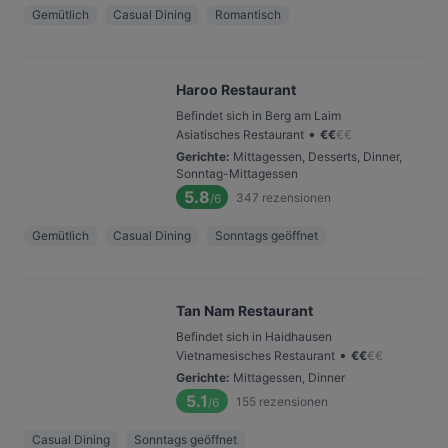
Gemütlich
Casual Dining
Romantisch
Haroo Restaurant
Befindet sich in Berg am Laim
•
Asiatisches Restaurant
€
€
€
€
Gerichte
:
Mittagessen, Desserts, Dinner,
Sonntag-Mittagessen
5.8
347
rezensionen
/6
Gemütlich
Casual Dining
Sonntags geöffnet
Tan Nam Restaurant
Befindet sich in Haidhausen
•
Vietnamesisches Restaurant
€
€
€
€
Gerichte
:
Mittagessen, Dinner
5.1
155
rezensionen
/6
Casual Dining
Sonntags geöffnet