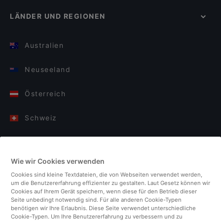
LÄNDER UND REGIONEN
Australien
Neuseeland
Österreich
Schweiz
Deutschland
Wie wir Cookies verwenden
Italien
Cookies sind kleine Textdateien, die von Webseiten verwendet werden,
um die Benutzererfahrung effizienter zu gestalten. Laut Gesetz können wir
Finnland
Cookies auf Ihrem Gerät speichern, wenn diese für den Betrieb dieser
Seite unbedingt notwendig sind. Für alle anderen Cookie-Typen
benötigen wir Ihre Erlaubnis. Diese Seite verwendet unterschiedliche
Vereinigtes Königreich
Cookie-Typen. Um Ihre Benutzererfahrung zu verbessern und zu