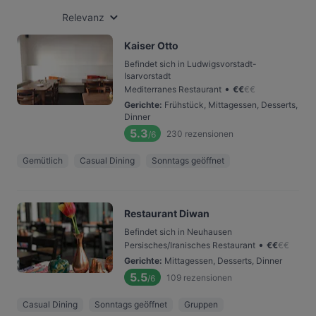
Relevanz
Kaiser Otto
Befindet sich in Ludwigsvorstadt-
Isarvorstadt
•
Mediterranes Restaurant
€
€
€
€
Gerichte
:
Frühstück, Mittagessen, Desserts,
Dinner
5.3
230
rezensionen
/6
Gemütlich
Casual Dining
Sonntags geöffnet
Restaurant Diwan
Befindet sich in Neuhausen
•
Persisches/Iranisches Restaurant
€
€
€
€
Gerichte
:
Mittagessen, Desserts, Dinner
5.5
109
rezensionen
/6
Casual Dining
Sonntags geöffnet
Gruppen