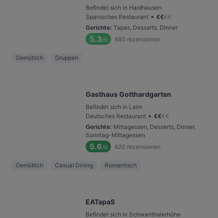
Befindet sich in Haidhausen
•
Spanisches Restaurant
€
€
€
€
Gerichte
:
Tapas, Desserts, Dinner
5.3
693
rezensionen
/6
Gemütlich
Gruppen
Gasthaus Gotthardgarten
Befindet sich in Laim
•
Deutsches Restaurant
€
€
€
€
Gerichte
:
Mittagessen, Desserts, Dinner,
Sonntag-Mittagessen
5.6
620
rezensionen
/6
Gemütlich
Casual Dining
Romantisch
EATapaS
Befindet sich in Schwanthalerhöhe