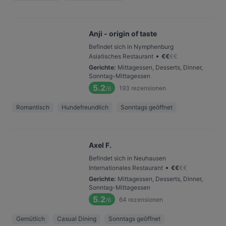
Anji - origin of taste
Befindet sich in Nymphenburg
•
Asiatisches Restaurant
€
€
€
€
Gerichte
:
Mittagessen, Desserts, Dinner,
Sonntag-Mittagessen
5.2
193
rezensionen
/6
Romantisch
Hundefreundlich
Sonntags geöffnet
Axel F.
Befindet sich in Neuhausen
•
Internationales Restaurant
€
€
€
€
Gerichte
:
Mittagessen, Desserts, Dinner,
Sonntag-Mittagessen
5.2
64
rezensionen
/6
Gemütlich
Casual Dining
Sonntags geöffnet