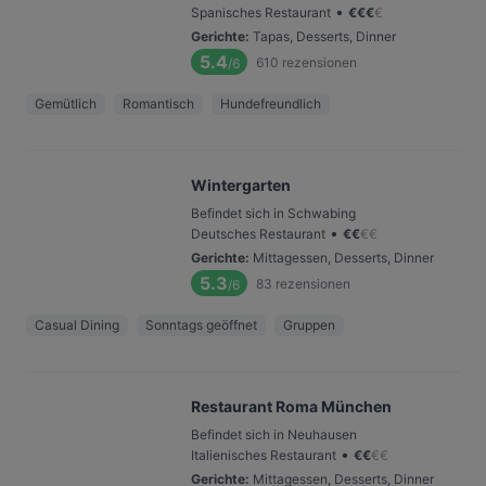
•
Spanisches Restaurant
€
€
€
€
Gerichte
:
Tapas, Desserts, Dinner
5.4
610
rezensionen
/6
Gemütlich
Romantisch
Hundefreundlich
Wintergarten
Befindet sich in Schwabing
•
Deutsches Restaurant
€
€
€
€
Gerichte
:
Mittagessen, Desserts, Dinner
5.3
83
rezensionen
/6
Casual Dining
Sonntags geöffnet
Gruppen
Restaurant Roma München
Befindet sich in Neuhausen
•
Italienisches Restaurant
€
€
€
€
Gerichte
:
Mittagessen, Desserts, Dinner