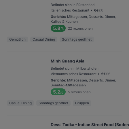
Befindet sich in Fürstenried
•
Italienisches Restaurant
€
€
€
€
Gerichte
:
Mittagessen, Desserts, Dinner,
Kaffee & Kuchen
5.8
22
rezensionen
/6
Gemütlich
Casual Dining
Sonntags geöffnet
Minh Quang Asia
Befindet sich in Milbertshofen
•
Vietnamesisches Restaurant
€
€
€
€
Gerichte
:
Mittagessen, Desserts, Dinner,
Sonntag-Mittagessen
5.2
5
rezensionen
/6
Casual Dining
Sonntags geöffnet
Gruppen
Dessi Tadka - Indian Street Food (Boden