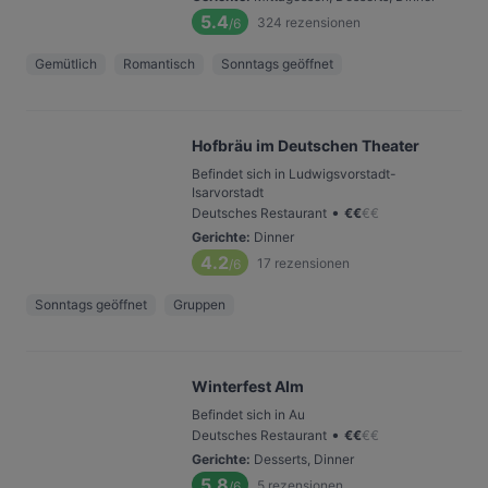
5.4
324
rezensionen
/6
Gemütlich
Romantisch
Sonntags geöffnet
Hofbräu im Deutschen Theater
Befindet sich in Ludwigsvorstadt-
Isarvorstadt
•
Deutsches Restaurant
€
€
€
€
Gerichte
:
Dinner
4.2
17
rezensionen
/6
Sonntags geöffnet
Gruppen
Winterfest Alm
Befindet sich in Au
•
Deutsches Restaurant
€
€
€
€
Gerichte
:
Desserts, Dinner
5.8
5
rezensionen
/6