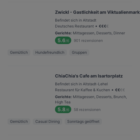
Zwickl - Gastlichkeit am Viktualienmark
Befindet sich in Altstadt
•
Deutsches Restaurant
€
€
€
€
Gerichte
:
Mittagessen, Desserts, Dinner
5.6
901
rezensionen
/6
Gemütlich
Hundefreundlich
Gruppen
ChiaChia's Cafe am Isartorplatz
Befindet sich in Altstadt-Lehel
•
Restaurant für Kaffee & Kuchen
€
€
€
€
Gerichte
:
Mittagessen, Desserts, Brunch,
High Tea
5.8
58
rezensionen
/6
Gemütlich
Casual Dining
Sonntags geöffnet