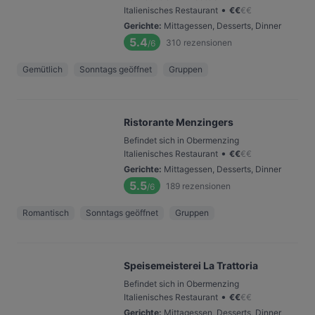
•
Italienisches Restaurant
€
€
€
€
Gerichte
:
Mittagessen, Desserts, Dinner
5.4
310
rezensionen
/6
Gemütlich
Sonntags geöffnet
Gruppen
Ristorante Menzingers
Befindet sich in Obermenzing
•
Italienisches Restaurant
€
€
€
€
Gerichte
:
Mittagessen, Desserts, Dinner
5.5
189
rezensionen
/6
Romantisch
Sonntags geöffnet
Gruppen
Speisemeisterei La Trattoria
Befindet sich in Obermenzing
•
Italienisches Restaurant
€
€
€
€
Gerichte
:
Mittagessen, Desserts, Dinner