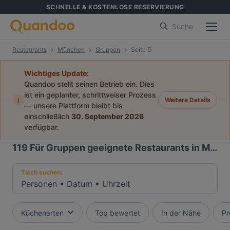
SCHNELLE & KOSTENLOSE RESERVIERUNG
Suche
Restaurants
München
Gruppen
Seite 5
Wichtiges Update:
Quandoo stellt seinen Betrieb ein. Dies
ist ein geplanter, schrittweiser Prozess
i
Weitere Details
— unsere Plattform bleibt bis
einschließlich
30. September 2026
verfügbar.
119
Für Gruppen geeignete Restaurants in München
Tisch suchen:
Personen
•
Datum
•
Uhrzeit
Küchenarten
Top bewertet
In der Nähe
Pr