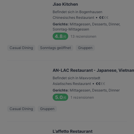
Jiao Kitchen
Befindet sich in Bogenhausen
•
Chinesisches Restaurant
€
€
€
€
Gerichte
:
Mittagessen, Desserts, Dinner,
Sonntag-Mittagessen
4.8
13
rezensionen
/6
Casual Dining
Sonntags geöffnet
Gruppen
AN-LAC Restaurant - Japanese, Vietnam
Befindet sich in Maxvorstadt
•
Asiatisches Restaurant
€
€
€
€
Gerichte
:
Mittagessen, Desserts, Dinner
5.0
1
rezensionen
/6
Casual Dining
Gruppen
L‘affetto Restaurant