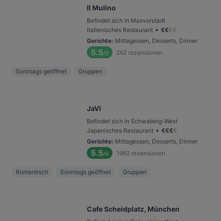
Il Mulino
Befindet sich in Maxvorstadt
•
Italienisches Restaurant
€
€
€
€
Gerichte
:
Mittagessen, Desserts, Dinner
5.5
262
rezensionen
/6
Sonntags geöffnet
Gruppen
JaVi
Befindet sich in Schwabing-West
•
Japanisches Restaurant
€
€
€
€
Gerichte
:
Mittagessen, Desserts, Dinner
5.5
1962
rezensionen
/6
Romantisch
Sonntags geöffnet
Gruppen
Cafe Scheidplatz, München