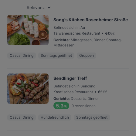
Relevanz
Song's Kitchen Rosenheimer Straße
Befindet sich in Au
•
Taiwanesisches Restaurant
€
€
€
€
Gerichte
:
Mittagessen, Dinner, Sonntag-
Mittagessen
Casual Dining
Sonntags geöffnet
Gruppen
Sendlinger Treff
Befindet sich in Sendling
•
Kroatisches Restaurant
€
€
€
€
Gerichte
:
Desserts, Dinner
5.3
9
rezensionen
/6
Casual Dining
Hundefreundlich
Sonntags geöffnet