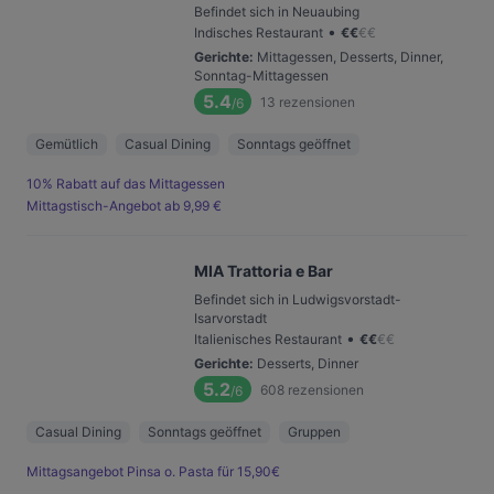
Befindet sich in Neuaubing
•
Indisches Restaurant
€
€
€
€
Gerichte
:
Mittagessen, Desserts, Dinner,
Sonntag-Mittagessen
5.4
13
rezensionen
/6
Gemütlich
Casual Dining
Sonntags geöffnet
10% Rabatt auf das Mittagessen
Mittagstisch-Angebot ab 9,99 €
MIA Trattoria e Bar
Befindet sich in Ludwigsvorstadt-
Isarvorstadt
•
Italienisches Restaurant
€
€
€
€
Gerichte
:
Desserts, Dinner
5.2
608
rezensionen
/6
Casual Dining
Sonntags geöffnet
Gruppen
Mittagsangebot Pinsa o. Pasta für 15,90€