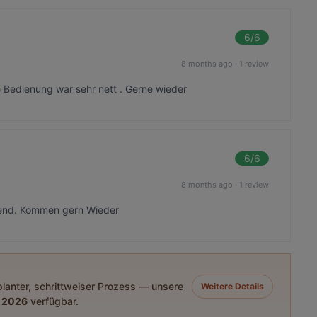
6
/6
8 months ago
·
1 review
Bedienung war sehr nett . Gerne wieder
6
/6
8 months ago
·
1 review
gend. Kommen gern Wieder
eplanter, schrittweiser Prozess — unsere
Weitere Details
 2026
verfügbar.