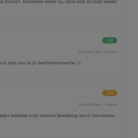
as trocken. Ansonsten weiter so, dann sind wir bald wieder
5
/6
8 months ago
·
1 review
sch aber das ist ja Geschmackssache :-)
3
/6
8 months ago
·
1 review
eaks teilweise trotz medium Bestellung durch bekommen.