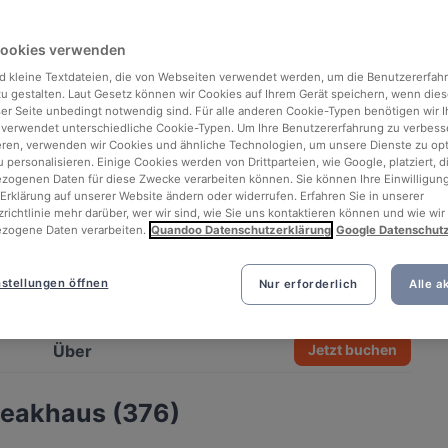
Cookies verwenden
d kleine Textdateien, die von Webseiten verwendet werden, um die Benutzererfah
 zu gestalten. Laut Gesetz können wir Cookies auf Ihrem Gerät speichern, wenn dies
ser Seite unbedingt notwendig sind. Für alle anderen Cookie-Typen benötigen wir Ih
 verwendet unterschiedliche Cookie-Typen. Um Ihre Benutzererfahrung zu verbess
eren, verwenden wir Cookies und ähnliche Technologien, um unsere Dienste zu op
 personalisieren. Einige Cookies werden von Drittparteien, wie Google, platziert, di
ogenen Daten für diese Zwecke verarbeiten können. Sie können Ihre Einwilligung
Erklärung auf unserer Website ändern oder widerrufen. Erfahren Sie in unserer
richtlinie mehr darüber, wer wir sind, wie Sie uns kontaktieren können und wie wir
zogene Daten verarbeiten.
Quandoo Datenschutzerklärung
Google Datenschut
stellungen öffnen
Nur erforderlich
Alle a
See all 7 photos
Über
Jetzt buchen
teakhaus (376)