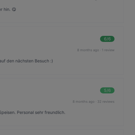
r hin. 😋
6
/6
8 months ago
·
1 review
auf den nächsten Besuch :)
5
/6
8 months ago
·
32 reviews
peisen. Personal sehr freundlich.