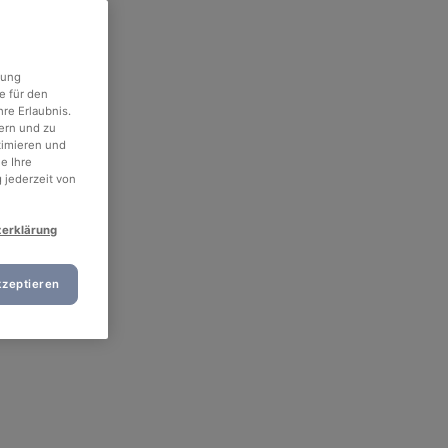
rung
e für den
re Erlaubnis.
ern und zu
timieren und
e Ihre
 jederzeit von
zerklärung
kzeptieren