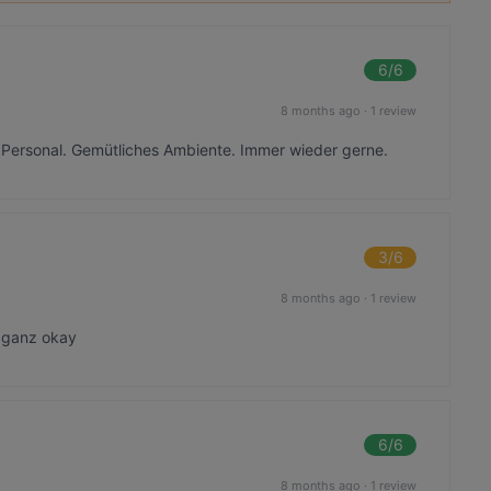
6
/6
8 months ago
·
1 review
ersonal. Gemütliches Ambiente. Immer wieder gerne.
3
/6
8 months ago
·
1 review
r ganz okay
6
/6
8 months ago
·
1 review