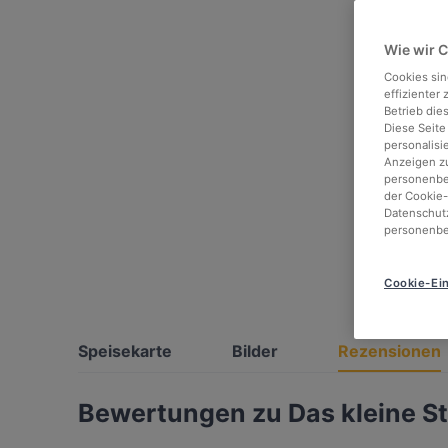
Wie wir 
Cookies sin
effizienter
Betrieb die
Diese Seite
personalisi
Anzeigen zu
personenbez
der Cookie-
Datenschutz
personenbe
Cookie-Ein
Speisekarte
Bilder
Rezensionen
Bewertungen zu Das kleine S