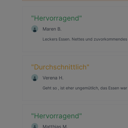
"
Hervorragend
"
Maren B.
Leckers Essen. Nettes und zuvorkommendes P
"
Durchschnittlich
"
Verena H.
Geht so , ist eher ungemütlich, das Essen wa
"
Hervorragend
"
Matthias M.