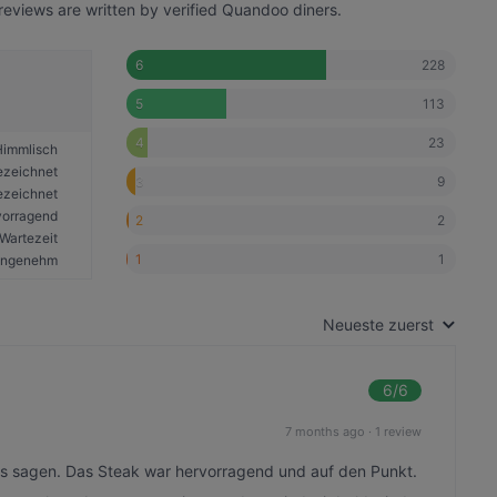
reviews are written by verified Quandoo diners.
228
6
113
5
23
4
Himmlisch
ezeichnet
9
3
ezeichnet
vorragend
2
2
Wartezeit
1
1
angenehm
Neueste zuerst
6
/6
7 months ago
·
1 review
tes sagen. Das Steak war hervorragend und auf den Punkt.