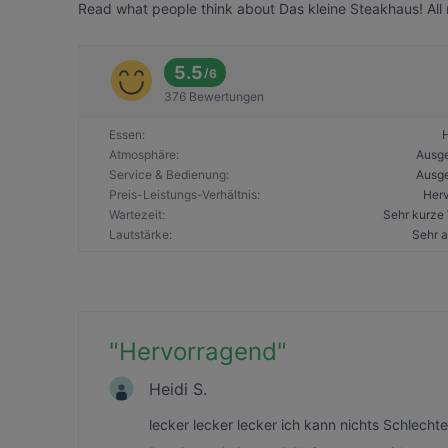
Read what people think about Das kleine Steakhaus! All 
5.5
/
6
376 Bewertungen
Essen
:
Atmosphäre
:
Ausg
Service & Bedienung
:
Ausg
Preis-Leistungs-Verhältnis
:
Her
Wartezeit
:
Sehr kurze 
Lautstärke
:
Sehr 
"
Hervorragend
"
Heidi S.
lecker lecker lecker ich kann nichts Schlech