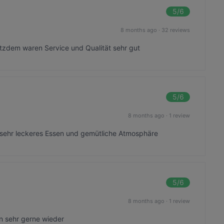
5
/6
8 months ago
·
32 reviews
rotzdem waren Service und Qualität sehr gut
5
/6
8 months ago
·
1 review
sehr leckeres Essen und gemütliche Atmosphäre
5
/6
8 months ago
·
1 review
n sehr gerne wieder