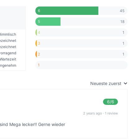
45
6
18
5
1
4
Himmlisch
ezeichnet
1
3
ezeichnet
vorragend
1
2
Wartezeit
1
angenehm
Neueste zuerst
6
/6
2 years ago
·
1 review
 sind Mega lecker!! Gerne wieder