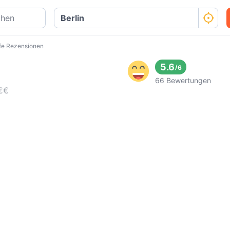
fe Rezensionen
5.6
/
6
66 Bewertungen
€
€