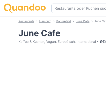
Restaurants
Hamburg
Bahrenfeld
June Cafe
June Ca
June Cafe
€
€
Kaffee & Kuchen
,
Vegan
,
Europäisch
,
International