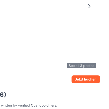
See all 3 photos
Jetzt buchen
6)
 written by verified Quandoo diners.