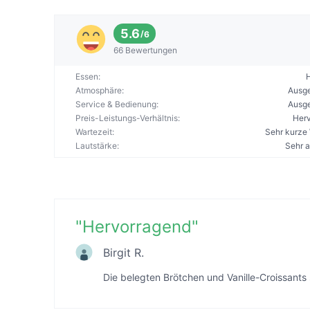
5.6
/
6
66 Bewertungen
Essen
:
Atmosphäre
:
Ausg
Service & Bedienung
:
Ausg
Preis-Leistungs-Verhältnis
:
Her
Wartezeit
:
Sehr kurze 
Lautstärke
:
Sehr 
"
Hervorragend
"
Birgit R.
Die belegten Brötchen und Vanille-Croissants