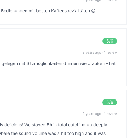
e Bedienungen mit besten Kaffeespezialitäten 😊
5
/6
2 years ago
·
1 review
 gelegen mit Sitzmöglichkeiten drinnen wie draußen - hat
5
/6
2 years ago
·
1 review
is delicious! We stayed 5h in total catching up deeply,
here the sound volume was a bit too high and it was