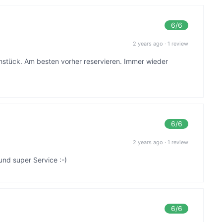
6
/6
2 years ago
·
1 review
hstück. Am besten vorher reservieren. Immer wieder
6
/6
2 years ago
·
1 review
nd super Service :-)
6
/6