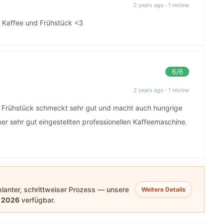
2 years ago
·
1 review
m Kaffee und Frühstück <3
6
/6
2 years ago
·
1 review
ne Frühstück schmeckt sehr gut und macht auch hungrige
er sehr gut eingestellten professionellen Kaffeemaschine.
eplanter, schrittweiser Prozess — unsere
Weitere Details
 2026
verfügbar.