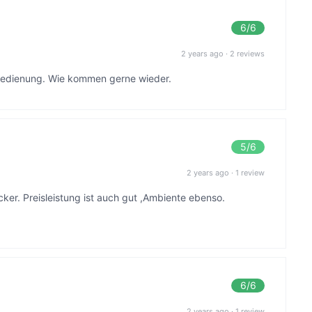
6
/6
2 years ago
·
2 reviews
 Bedienung. Wie kommen gerne wieder.
5
/6
2 years ago
·
1 review
ker. Preisleistung ist auch gut ,Ambiente ebenso.
6
/6
2 years ago
·
1 review