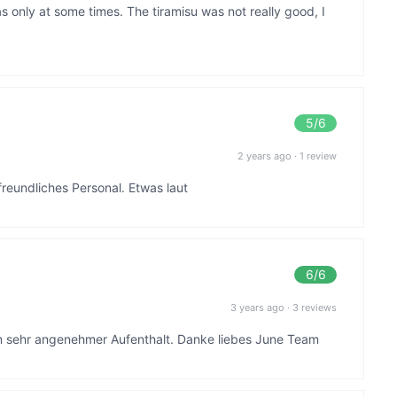
as only at some times. The tiramisu was not really good, I
5
/6
2 years ago
·
1 review
freundliches Personal. Etwas laut
6
/6
3 years ago
·
3 reviews
n sehr angenehmer Aufenthalt. Danke liebes June Team