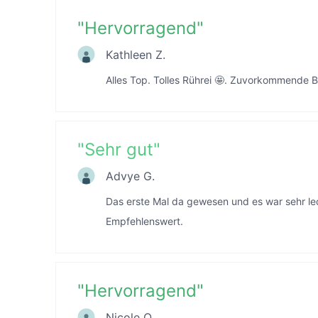
"
Hervorragend
"
Kathleen Z.
Alles Top. Tolles Rührei 🤩. Zuvorkommende
"
Sehr gut
"
Advye G.
Das erste Mal da gewesen und es war sehr lec
Empfehlenswert.
"
Hervorragend
"
Nicole O.