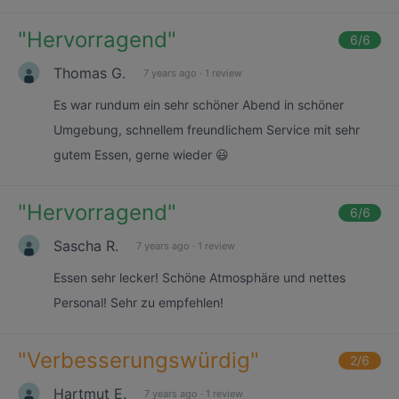
"
Hervorragend
"
6
/6
Thomas G.
7 years ago
·
1 review
Es war rundum ein sehr schöner Abend in schöner
Umgebung, schnellem freundlichem Service mit sehr
gutem Essen, gerne wieder 😃
"
Hervorragend
"
6
/6
Sascha R.
7 years ago
·
1 review
Essen sehr lecker! Schöne Atmosphäre und nettes
Personal! Sehr zu empfehlen!
"
Verbesserungswürdig
"
2
/6
Hartmut E.
7 years ago
·
1 review