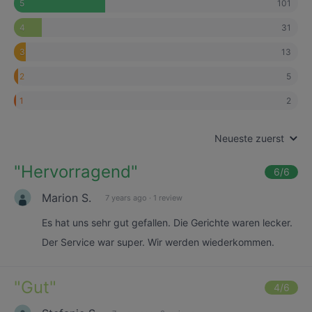
101
5
31
4
13
3
5
2
2
1
Neueste zuerst
"
Hervorragend
"
6
/6
Marion S.
7 years ago
·
1 review
Es hat uns sehr gut gefallen. Die Gerichte waren lecker.
Der Service war super. Wir werden wiederkommen.
"
Gut
"
4
/6