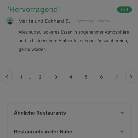
"
Hervorragend
"
6
/6
Marita und Eckhard S.
7 years ago
·
1 review
Alles super, leckeres Essen in angenehmer Atmosphäre
und in historischem Ambiente, schöner Aussenbereich,
gerne wieder.
1
...
2
3
4
5
6
7
Ähnliche Restaurants
Moi Sunrise
Restaurant Morgenland
Restaurants in der Nähe