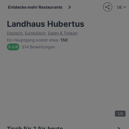
Entdecke mehr Restaurants
DE
Landhaus Hubertus
Deutsch
,
Europäisch
,
Essen & Trinken
Ein Hauptgang kostet etwa
:
15€
314 Bewertungen
5.3
/
6
1
/
6
Tisch für 2 für heute