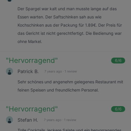
Der Spargel war kalt und man musste lange auf das
Essen warten. Der Saftschinken sah aus wie
Kochschinken aus der Packung für 1.89€. Der Preis für
das Gericht ist nicht gerechtfertigt. Die Bedienung war
ohne Markel.
"
Hervorragend
"
6
/6
Patrick B.
7 years ago
·
1 review
Sehr schönes und angenehm gelegenes Restaurant mit
feinen Speisen und freundlichem Personal.
"
Hervorragend
"
6
/6
Stefan H.
7 years ago
·
1 review
Tolle Cocktails, leckere Salate und ein hervorragendes