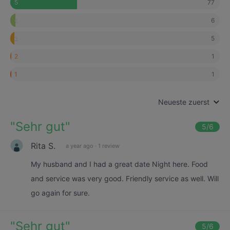
77
5
6
4
5
3
1
2
1
1
Neueste zuerst
"
Sehr gut
"
5
/6
Rita S.
a year ago
·
1 review
My husband and I had a great date Night here. Food
and service was very good. Friendly service as well. Will
go again for sure.
"
Sehr gut
"
5
/6