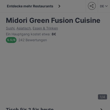
Entdecke mehr Restaurants
DE
Midori Green Fusion Cuisine
Sushi
,
Asiatisch
,
Essen & Trinken
Ein Hauptgang kostet etwa
:
8€
242 Bewertungen
5.5
/
6
1
/
4
Tisch für 2 für heute