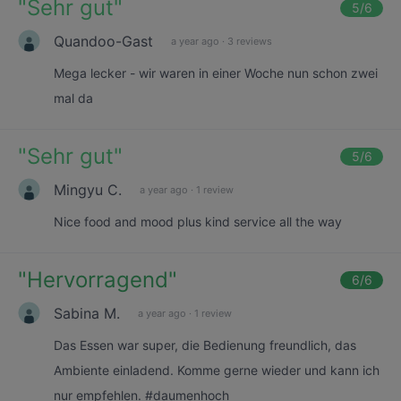
"
Sehr gut
"
5
/6
Quandoo-Gast
a year ago
·
3 reviews
Mega lecker - wir waren in einer Woche nun schon zwei
mal da
"
Sehr gut
"
5
/6
Mingyu C.
a year ago
·
1 review
Nice food and mood plus kind service all the way
"
Hervorragend
"
6
/6
Sabina M.
a year ago
·
1 review
Das Essen war super, die Bedienung freundlich, das
Ambiente einladend. Komme gerne wieder und kann ich
nur empfehlen. #daumenhoch