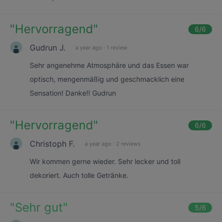
"
Hervorragend
"
6
/6
Gudrun J.
a year ago
·
1 review
Sehr angenehme Atmosphäre und das Essen war
optisch, mengenmäßig und geschmacklich eine
Sensation! Danke!! Gudrun
"
Hervorragend
"
6
/6
Christoph F.
a year ago
·
2 reviews
Wir kommen gerne wieder. Sehr lecker und toll
dekoriert. Auch tolle Getränke.
"
Sehr gut
"
5
/6