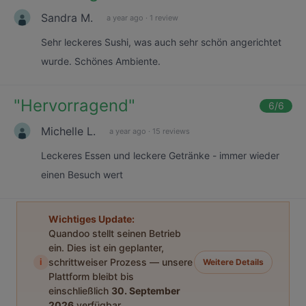
Sandra M.
a year ago
·
1 review
Sehr leckeres Sushi, was auch sehr schön angerichtet
wurde. Schönes Ambiente.
"
Hervorragend
"
6
/6
Michelle L.
a year ago
·
15 reviews
Leckeres Essen und leckere Getränke - immer wieder
einen Besuch wert
Wichtiges Update:
Quandoo stellt seinen Betrieb
ein. Dies ist ein geplanter,
i
schrittweiser Prozess — unsere
Weitere Details
Plattform bleibt bis
einschließlich
30. September
2026
verfügbar.