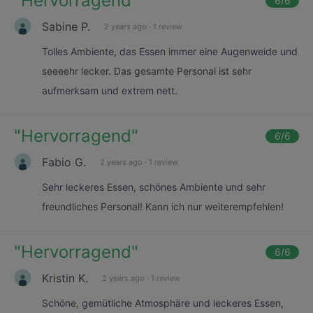
"
Hervorragend
"
6
/6
Sabine P.
2 years ago
·
1 review
Tolles Ambiente, das Essen immer eine Augenweide und
seeeehr lecker. Das gesamte Personal ist sehr
aufmerksam und extrem nett.
"
Hervorragend
"
6
/6
Fabio G.
2 years ago
·
1 review
Sehr leckeres Essen, schönes Ambiente und sehr
freundliches Personal! Kann ich nur weiterempfehlen!
"
Hervorragend
"
6
/6
Kristin K.
2 years ago
·
1 review
Schöne, gemütliche Atmosphäre und leckeres Essen,