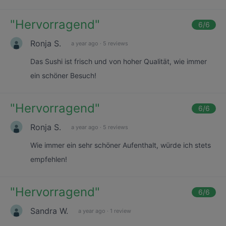
"
Hervorragend
"
6
/6
Ronja S.
a year ago
·
5 reviews
Das Sushi ist frisch und von hoher Qualität, wie immer
ein schöner Besuch!
"
Hervorragend
"
6
/6
Ronja S.
a year ago
·
5 reviews
Wie immer ein sehr schöner Aufenthalt, würde ich stets
empfehlen!
"
Hervorragend
"
6
/6
Sandra W.
a year ago
·
1 review