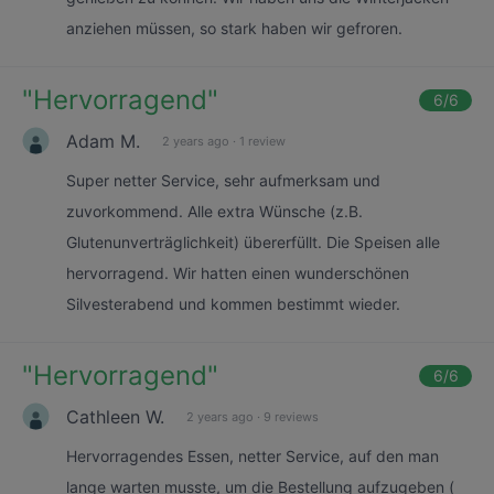
anziehen müssen, so stark haben wir gefroren.
"
Hervorragend
"
6
/6
Adam M.
2 years ago
·
1 review
Super netter Service, sehr aufmerksam und
zuvorkommend. Alle extra Wünsche (z.B.
Glutenunverträglichkeit) übererfüllt. Die Speisen alle
hervorragend. Wir hatten einen wunderschönen
Silvesterabend und kommen bestimmt wieder.
"
Hervorragend
"
6
/6
Cathleen W.
2 years ago
·
9 reviews
Hervorragendes Essen, netter Service, auf den man
lange warten musste, um die Bestellung aufzugeben (