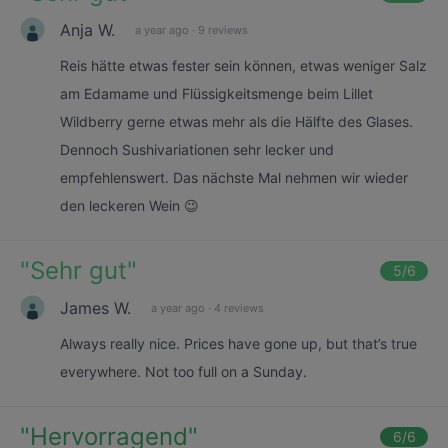
Anja W.
a year ago
·
9 reviews
Reis hätte etwas fester sein können, etwas weniger Salz
am Edamame und Flüssigkeitsmenge beim Lillet
Wildberry gerne etwas mehr als die Hälfte des Glases.
Dennoch Sushivariationen sehr lecker und
empfehlenswert. Das nächste Mal nehmen wir wieder
den leckeren Wein 😉
"
Sehr gut
"
5
/6
James W.
a year ago
·
4 reviews
Always really nice. Prices have gone up, but that’s true
everywhere. Not too full on a Sunday.
"
Hervorragend
"
6
/6