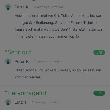
Petra K.
2 years ago
·
2 reviews
Heute das erste mal vor Ort. Tolles Ambiente alles war
sehr gut 👍 - Bedienung/ Service - Essen - Toiletten
(muss auch mal erwähnt werden😉) Bis jetzt hatten wir
immer Liefern lassen auch immer Top 👍
"
Sehr gut
"
5
/6
Peter R.
2 years ago
·
1 review
Guter Service und leckere Speisen, so soll es sein. Wir
kommen wieder.
"
Hervorragend
"
6
/6
Lutz T.
2 years ago
·
1 review