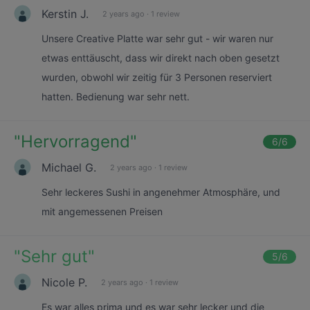
Kerstin J.
2 years ago
·
1 review
Unsere Creative Platte war sehr gut - wir waren nur
etwas enttäuscht, dass wir direkt nach oben gesetzt
wurden, obwohl wir zeitig für 3 Personen reserviert
hatten. Bedienung war sehr nett.
"
Hervorragend
"
6
/6
Michael G.
2 years ago
·
1 review
Sehr leckeres Sushi in angenehmer Atmosphäre, und
mit angemessenen Preisen
"
Sehr gut
"
5
/6
Nicole P.
2 years ago
·
1 review
Es war alles prima und es war sehr lecker und die