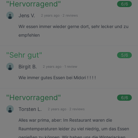
"
Hervorragend
"
6
/6
Jens V.
2 years ago
·
2 reviews
Wir essen immer wieder gerne dort, sehr lecker und zu
empfehlen
"
Sehr gut
"
5
/6
Birgit B.
2 years ago
·
1 review
Wie immer gutes Essen bei Midori ! ! ! !
"
Hervorragend
"
6
/6
Torsten L.
2 years ago
·
2 reviews
Alles war prima, aber: Im Restaurant waren die
Raumtemperaturen leider zu viel niedrig, um das Essen
genießen zu können. Wir haben uns die Winterjacken