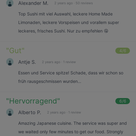
Alexander M.
2 years ago
·
50 reviews
Top Sushi mit viel Auswahl, leckere Home Made
Limonaden, leckere Vorspeisen und vorallem super
leckeres, frisches Sushi. Nur zu empfehlen 🤤
"
Gut
"
4
/6
Antje S.
2 years ago
·
1 review
Essen und Service spitze! Schade, dass wir schon so
früh rausgeschmissen wurden…
"
Hervorragend
"
6
/6
Alberto P.
2 years ago
·
1 review
Amazing Japanese cuisine. The service was super and
we waited only few minutes to get our food. Strongly