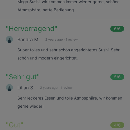
Mega Sushi, wir kommen immer wieder gerne, schöne
Atmosphäre, nette Bedienung
"
Hervorragend
"
6
/6
Sandra M.
2 years ago
·
1 review
Super tolles und sehr schön angerichtetes Sushi. Sehr
schön und modern eingerichtet.
"
Sehr gut
"
5
/6
Lilian S.
2 years ago
·
1 review
Sehr leckeres Essen und tolle Atmosphäre, wir kommen
gerne wieder!
"
Gut
"
4
/6