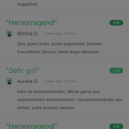
suggested
"
Hervorragend
"
6
/6
Bettina D.
2 years ago
·
1 review
Sehr gutes Sushi, schön angerichtet Speisen.
Freundlicher Service; keine lange Wartezeit
"
Sehr gut
"
5
/6
Aurelia G.
2 years ago
·
1 review
Kann es weiterempfehlen, Werde gerne und
wahrscheinlich wiederkommen. Garderobenständer war
defekt, sollte erneuert werden.
"
Hervorragend
"
6
/6