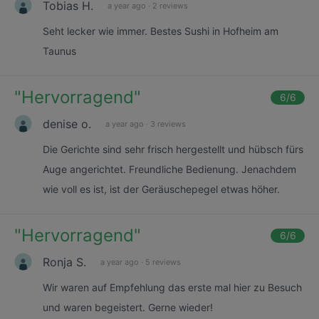
Tobias H.
a year ago
·
2 reviews
Seht lecker wie immer. Bestes Sushi in Hofheim am
Taunus
"
Hervorragend
"
6
/6
denise o.
a year ago
·
3 reviews
Die Gerichte sind sehr frisch hergestellt und hübsch fürs
Auge angerichtet. Freundliche Bedienung. Jenachdem
wie voll es ist, ist der Geräuschepegel etwas höher.
"
Hervorragend
"
6
/6
Ronja S.
a year ago
·
5 reviews
Wir waren auf Empfehlung das erste mal hier zu Besuch
und waren begeistert. Gerne wieder!