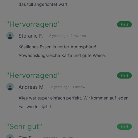
das toll angerichtet war!
"
Hervorragend
"
6
/6
Stefanie F.
2 years ago
·
2 reviews
Köstliches Essen in netter Atmosphäre!
Abwechslungsreiche Karte und gute Weine.
"
Hervorragend
"
6
/6
Andreas M.
2 years ago
·
1 review
Alles war super einfach perfekt. Wir kommen auf jeden
Fall wieder 😁👍🏻
"
Sehr gut
"
5
/6
Tim F.
2 years ago
·
1 review