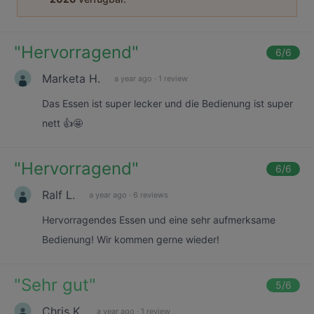
"
Hervorragend
"
6
/6
Marketa H.
a year ago
·
1 review
Das Essen ist super lecker und die Bedienung ist super
nett 👍🤩
"
Hervorragend
"
6
/6
Ralf L.
a year ago
·
6 reviews
Hervorragendes Essen und eine sehr aufmerksame
Bedienung! Wir kommen gerne wieder!
"
Sehr gut
"
5
/6
Chris K.
a year ago
·
1 review