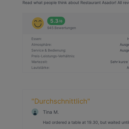
Read what people think about Restaurant Asador! All rev
5.3
/
6
945 Bewertungen
Essen
:
Atmosphäre
:
Ausg
Service & Bedienung
:
Ausg
Preis-Leistungs-Verhältnis
:
Wartezeit
:
Sehr kurze 
Lautstärke
:
A
"
Durchschnittlich
"
Tina M.
Had ordered a table at 19.30, but waited unti