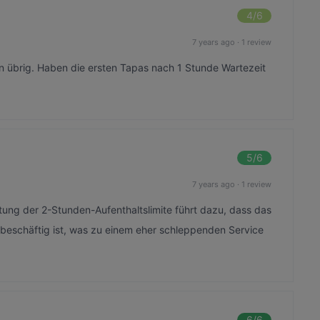
4
/6
7 years ago
·
1 review
en übrig. Haben die ersten Tapas nach 1 Stunde Wartezeit
5
/6
7 years ago
·
1 review
ltung der 2-Stunden-Aufenthaltslimite führt dazu, dass das
 beschäftig ist, was zu einem eher schleppenden Service
6
/6