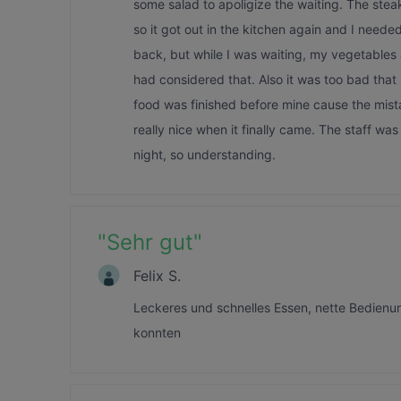
some salad to apoligize the waiting. The stea
so it got out in the kitchen again and I neede
back, but while I was waiting, my vegetables 
had considered that. Also it was too bad tha
food was finished before mine cause the mista
really nice when it finally came. The staff wa
night, so understanding.
"
Sehr gut
"
Felix S.
Leckeres und schnelles Essen, nette Bedienun
konnten