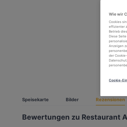
Wie wir 
Cookies sin
effizienter
Betrieb die
Diese Seite
personalisi
Anzeigen zu
personenbez
der Cookie-
Datenschutz
personenbe
Cookie-Ein
Speisekarte
Bilder
Rezensionen
Bewertungen zu Restaurant A