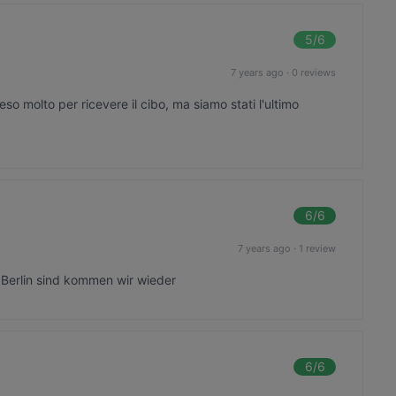
5
/6
7 years ago
·
0 reviews
o molto per ricevere il cibo, ma siamo stati l'ultimo
6
/6
7 years ago
·
1 review
 Berlin sind kommen wir wieder
6
/6