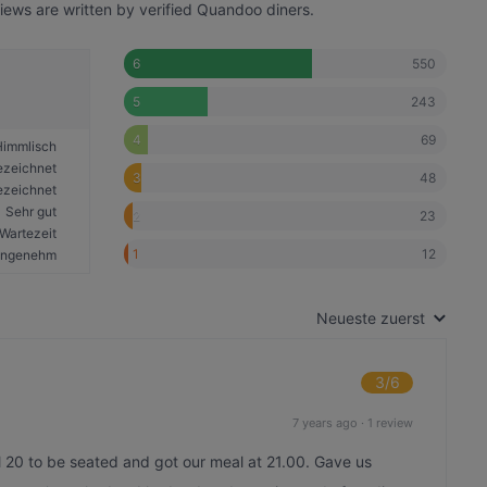
iews are written by verified Quandoo diners.
550
6
243
5
69
4
Himmlisch
ezeichnet
48
3
ezeichnet
Sehr gut
23
2
Wartezeit
12
1
ngenehm
Neueste zuerst
3
/6
7 years ago
·
1 review
l 20 to be seated and got our meal at 21.00. Gave us