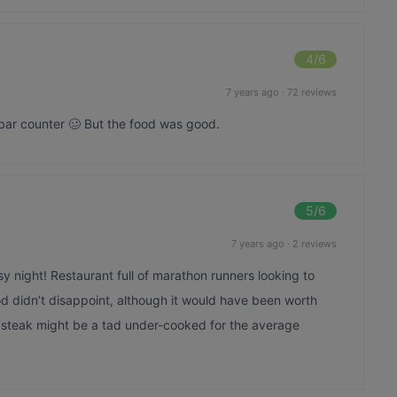
4
/6
7 years ago
·
72 reviews
 bar counter 🥴 But the food was good.
5
/6
7 years ago
·
2 reviews
 night! Restaurant full of marathon runners looking to
d didn’t disappoint, although it would have been worth
 steak might be a tad under-cooked for the average