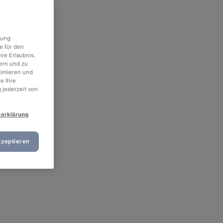
rung
e für den
re Erlaubnis.
ern und zu
timieren und
e Ihre
 jederzeit von
zerklärung
kzeptieren