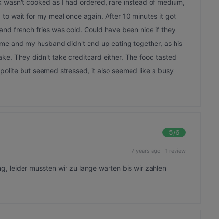
k wasn't cooked as I had ordered, rare instead of medium,
d to wait for my meal once again. After 10 minutes it got
and french fries was cold. Could have been nice if they
t me and my husband didn't end up eating together, as his
ke. They didn't take creditcard either. The food tasted
s polite but seemed stressed, it also seemed like a busy
5
/6
7 years ago
·
1 review
g, leider mussten wir zu lange warten bis wir zahlen