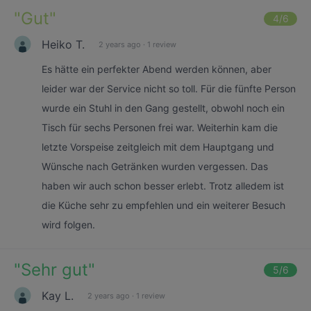
"
Gut
"
4
/6
Heiko T.
2 years ago
·
1 review
Es hätte ein perfekter Abend werden können, aber
leider war der Service nicht so toll. Für die fünfte Person
wurde ein Stuhl in den Gang gestellt, obwohl noch ein
Tisch für sechs Personen frei war. Weiterhin kam die
letzte Vorspeise zeitgleich mit dem Hauptgang und
Wünsche nach Getränken wurden vergessen. Das
haben wir auch schon besser erlebt. Trotz alledem ist
die Küche sehr zu empfehlen und ein weiterer Besuch
wird folgen.
"
Sehr gut
"
5
/6
Kay L.
2 years ago
·
1 review