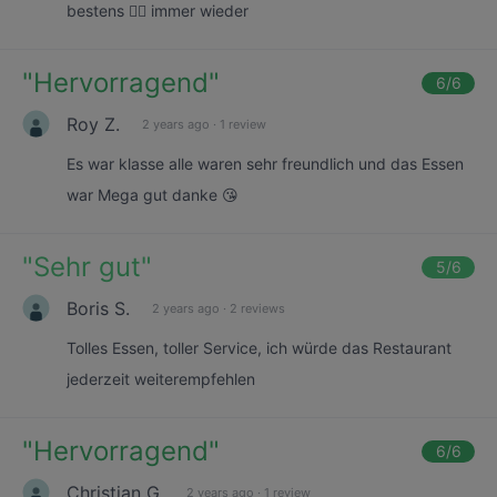
bestens 👍🏻 immer wieder
"
Hervorragend
"
6
/6
Roy Z.
2 years ago
·
1 review
Es war klasse alle waren sehr freundlich und das Essen
war Mega gut danke 😘
"
Sehr gut
"
5
/6
Boris S.
2 years ago
·
2 reviews
Tolles Essen, toller Service, ich würde das Restaurant
jederzeit weiterempfehlen
"
Hervorragend
"
6
/6
Christian G.
2 years ago
·
1 review