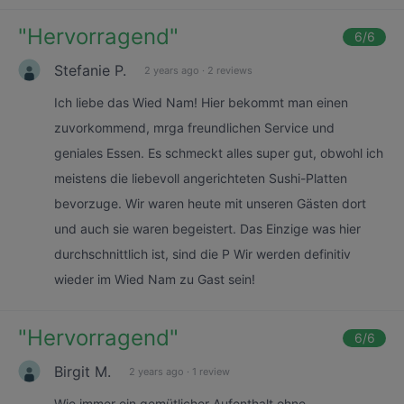
"
Hervorragend
"
6
/6
Stefanie P.
2 years ago
·
2 reviews
Ich liebe das Wied Nam! Hier bekommt man einen
zuvorkommend, mrga freundlichen Service und
geniales Essen. Es schmeckt alles super gut, obwohl ich
meistens die liebevoll angerichteten Sushi-Platten
bevorzuge. Wir waren heute mit unseren Gästen dort
und auch sie waren begeistert. Das Einzige was hier
durchschnittlich ist, sind die P Wir werden definitiv
wieder im Wied Nam zu Gast sein!
"
Hervorragend
"
6
/6
Birgit M.
2 years ago
·
1 review
Wie immer ein gemütlicher Aufenthalt ohne