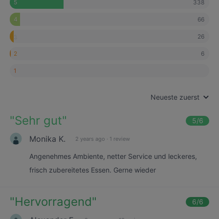
338
5
66
4
26
3
6
2
1
Neueste zuerst
"
Sehr gut
"
5
/6
Monika K.
2 years ago
·
1 review
Angenehmes Ambiente, netter Service und leckeres,
frisch zubereitetes Essen. Gerne wieder
"
Hervorragend
"
6
/6