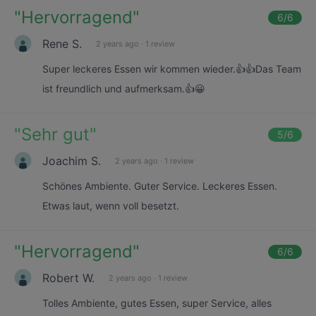
"
Hervorragend
"
6
/6
Rene S.
2 years ago
·
1 review
Super leckeres Essen wir kommen wieder.👍👍Das Team
ist freundlich und aufmerksam.👍😀
"
Sehr gut
"
5
/6
Joachim S.
2 years ago
·
1 review
Schönes Ambiente. Guter Service. Leckeres Essen.
Etwas laut, wenn voll besetzt.
"
Hervorragend
"
6
/6
Robert W.
2 years ago
·
1 review
Tolles Ambiente, gutes Essen, super Service, alles