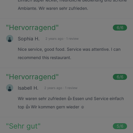
Ambiante. Wir waren sehr zufrieden.
"
Hervorragend
"
6
/6
Sophia H.
2 years ago
·
1 review
Nice service, good food. Service was attentive. I can
recommend this restaurant.
"
Hervorragend
"
6
/6
Isabell H.
2 years ago
·
1 review
Wir waren sehr zufrieden 👍 Essen und Service einfach
top 👍 Wir kommen gern wieder ☺️
"
Sehr gut
"
5
/6