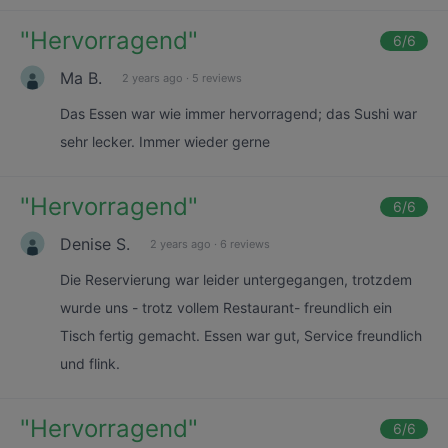
"
Hervorragend
"
6
/6
Ma B.
2 years ago
·
5 reviews
Das Essen war wie immer hervorragend; das Sushi war
sehr lecker. Immer wieder gerne
"
Hervorragend
"
6
/6
Denise S.
2 years ago
·
6 reviews
Die Reservierung war leider untergegangen, trotzdem
wurde uns - trotz vollem Restaurant- freundlich ein
Tisch fertig gemacht. Essen war gut, Service freundlich
und flink.
"
Hervorragend
"
6
/6