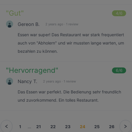
"
Gut
"
4
/6
Gereon B.
2 years ago
·
1 review
Essen war super! Das Restaurant war stark frequentiert
auch von "Abholern" und wir mussten lange warten, um
bezahlen zu können.
"
Hervorragend
"
6
/6
Nancy T.
2 years ago
·
1 review
Das Essen war perfekt. Die Bedienung sehr freundlich
und zuvorkommend. Ein tolles Restaurant.
1
...
21
22
23
24
25
26