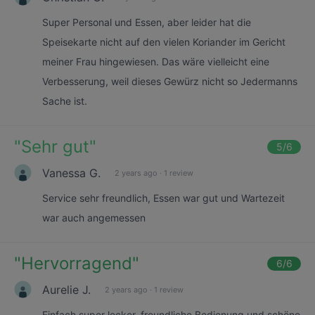
Super Personal und Essen, aber leider hat die
Speisekarte nicht auf den vielen Koriander im Gericht
meiner Frau hingewiesen. Das wäre vielleicht eine
Verbesserung, weil dieses Gewürz nicht so Jedermanns
Sache ist.
"
Sehr gut
"
5
/6
Vanessa G.
2 years ago
·
1 review
Service sehr freundlich, Essen war gut und Wartezeit
war auch angemessen
"
Hervorragend
"
6
/6
Aurelie J.
2 years ago
·
1 review
Einfach super lecker, freundliche Bedienung und schöne