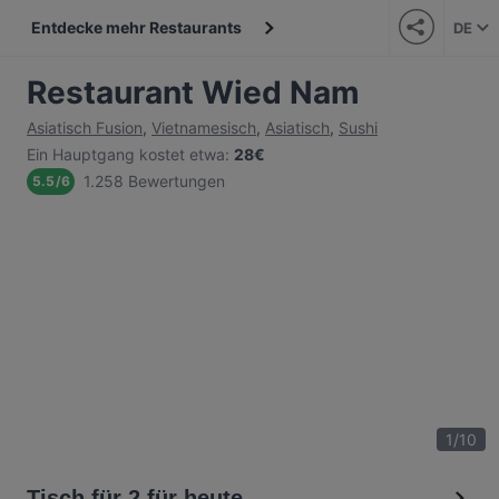
Entdecke mehr Restaurants
DE
Restaurant Wied Nam
Asiatisch Fusion
,
Vietnamesisch
,
Asiatisch
,
Sushi
Ein Hauptgang kostet etwa
:
28€
1.258 Bewertungen
5.5
/
6
1
/
10
Tisch für 2 für heute