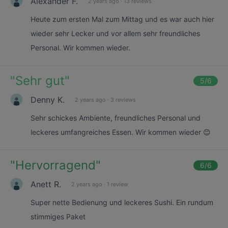
Alexander F.
2 years ago
·
13 reviews
Heute zum ersten Mal zum Mittag und es war auch hier
wieder sehr Lecker und vor allem sehr freundliches
Personal. Wir kommen wieder.
"
Sehr gut
"
5
/6
Denny K.
2 years ago
·
3 reviews
Sehr schickes Ambiente, freundliches Personal und
leckeres umfangreiches Essen. Wir kommen wieder 😊
"
Hervorragend
"
6
/6
Anett R.
2 years ago
·
1 review
Super nette Bedienung und leckeres Sushi. Ein rundum
stimmiges Paket