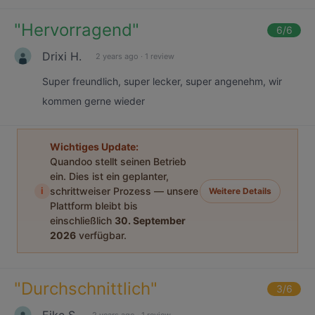
"
Hervorragend
"
6
/6
Drixi H.
2 years ago
·
1 review
Super freundlich, super lecker, super angenehm, wir
kommen gerne wieder
Wichtiges Update:
Quandoo stellt seinen Betrieb
ein. Dies ist ein geplanter,
i
schrittweiser Prozess — unsere
Weitere Details
Plattform bleibt bis
einschließlich
30. September
2026
verfügbar.
"
Durchschnittlich
"
3
/6
Eike S.
2 years ago
·
1 review