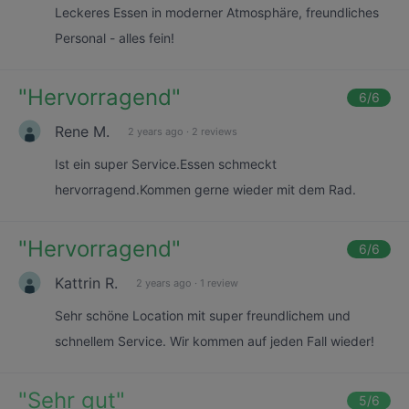
Leckeres Essen in moderner Atmosphäre, freundliches
Personal - alles fein!
"
Hervorragend
"
6
/6
Rene M.
2 years ago
·
2 reviews
Ist ein super Service.Essen schmeckt
hervorragend.Kommen gerne wieder mit dem Rad.
"
Hervorragend
"
6
/6
Kattrin R.
2 years ago
·
1 review
Sehr schöne Location mit super freundlichem und
schnellem Service. Wir kommen auf jeden Fall wieder!
"
Sehr gut
"
5
/6