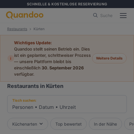
SCHNELLE & KOSTENLOSE RESERVIERUNG
Suche
Restaurants
Kürten
Wichtiges Update:
Quandoo stellt seinen Betrieb ein. Dies
ist ein geplanter, schrittweiser Prozess
i
Weitere Details
— unsere Plattform bleibt bis
einschließlich
30. September 2026
verfügbar.
Restaurants in Kürten
Tisch suchen:
Personen
•
Datum
•
Uhrzeit
Küchenarten
Top bewertet
In der Nähe
Pr