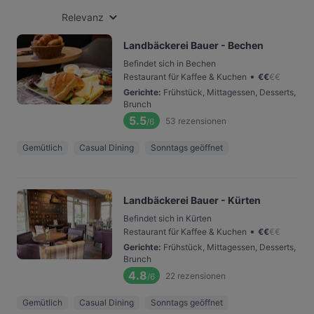
Relevanz
Landbäckerei Bauer - Bechen
Befindet sich in Bechen
•
Restaurant für Kaffee & Kuchen
€
€
€
€
Gerichte
:
Frühstück, Mittagessen, Desserts,
Brunch
5.5
53
rezensionen
/6
Gemütlich
Casual Dining
Sonntags geöffnet
Landbäckerei Bauer - Kürten
Befindet sich in Kürten
•
Restaurant für Kaffee & Kuchen
€
€
€
€
Gerichte
:
Frühstück, Mittagessen, Desserts,
Brunch
4.8
22
rezensionen
/6
Gemütlich
Casual Dining
Sonntags geöffnet