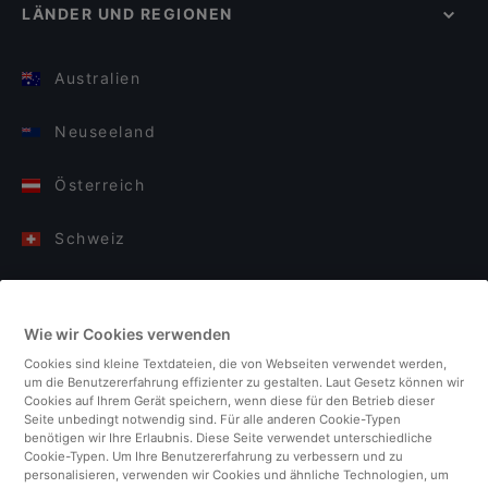
LÄNDER UND REGIONEN
Australien
Neuseeland
Österreich
Schweiz
Deutschland
Wie wir Cookies verwenden
Italien
Cookies sind kleine Textdateien, die von Webseiten verwendet werden,
um die Benutzererfahrung effizienter zu gestalten. Laut Gesetz können wir
Finnland
Cookies auf Ihrem Gerät speichern, wenn diese für den Betrieb dieser
Seite unbedingt notwendig sind. Für alle anderen Cookie-Typen
benötigen wir Ihre Erlaubnis. Diese Seite verwendet unterschiedliche
Vereinigtes Königreich
Cookie-Typen. Um Ihre Benutzererfahrung zu verbessern und zu
personalisieren, verwenden wir Cookies und ähnliche Technologien, um