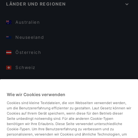
LÄNDER UND REGIONEN
Australien
Neuseeland
Österreich
Schweiz
Deutschland
Wie wir Cookies verwenden
Italien
Cookies sind kleine Textdateien, die von Webseiten verwendet werden,
um die Benutzererfahrung effizienter zu gestalten. Laut Gesetz können wir
Finnland
Cookies auf Ihrem Gerät speichern, wenn diese für den Betrieb dieser
Seite unbedingt notwendig sind. Für alle anderen Cookie-Typen
benötigen wir Ihre Erlaubnis. Diese Seite verwendet unterschiedliche
Vereinigtes Königreich
Cookie-Typen. Um Ihre Benutzererfahrung zu verbessern und zu
personalisieren, verwenden wir Cookies und ähnliche Technologien, um