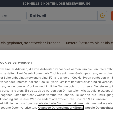
SCHNELLE & KOSTENLOSE RESERVIERUNG
t ein geplanter, schrittweiser Prozess — unsere Plattform bleibt bis 
h suchen:
Cookies verwenden
d kleine Textdateien, die von Webseiten verwendet werden, um die Benutzererfah
Personen
Datum
Uhrz
 zu gestalten. Laut Gesetz können wir Cookies auf Ihrem Gerät speichern, wenn dies
ser Seite unbedingt notwendig sind. Für alle anderen Cookie-Typen benötigen wir Ih
 verwendet unterschiedliche Cookie-Typen. Um Ihre Benutzererfahrung zu verbess
p bewertet
In der Nähe
eren, verwenden wir Cookies und ähnliche Technologien, um unsere Dienste zu op
 personalisieren. Einige Cookies werden von Drittparteien, wie Google, platziert, di
ogenen Daten für diese Zwecke verarbeiten können. Sie können Ihre Einwilligung
Erklärung auf unserer Website ändern oder widerrufen. Erfahren Sie in unserer
richtlinie mehr darüber, wer wir sind, wie Sie uns kontaktieren können und wie wir
zogene Daten verarbeiten.
Quandoo Datenschutzerklärung
Google Datenschut