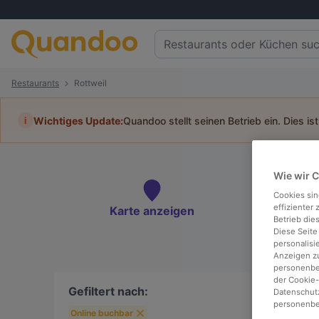
Restaurants
Rottweil
i
Wichtiges Update:
Quandoo stellt seinen Betrieb ein. Dies is
Tisc
Wie wir 
Cookies sin
effizienter
Karte anzeigen
Betrieb die
Diese Seite
To
personalisi
Anzeigen zu
personenbez
der Cookie-
Gefiltert nach:
Datenschutz
personenbe
Online buchbar