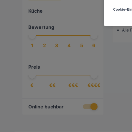
Es tut
Cookie-Ein
Küche
Das kön
Versu
Bewertung
Alle 
1
2
3
4
5
6
Preis
€
€€
€€€
€€€€
Online buchbar