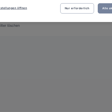
 uns leid, wir haben keine Ergebnisse für die Suche gefunde
stellungen öffnen
Nur erforderlich
Alle a
nte helfen
:
che, einige Filter zu ändern oder zu entfernen
Filter löschen