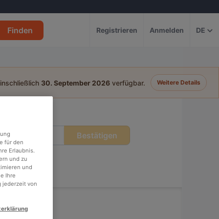
Finden
Registrieren
Anmelden
DE
einschließlich
30. September 2026
verfügbar.
Weitere Details
Bestätigen
rung
eit
e für den
re Erlaubnis.
ern und zu
timieren und
e Ihre
 jederzeit von
zerklärung