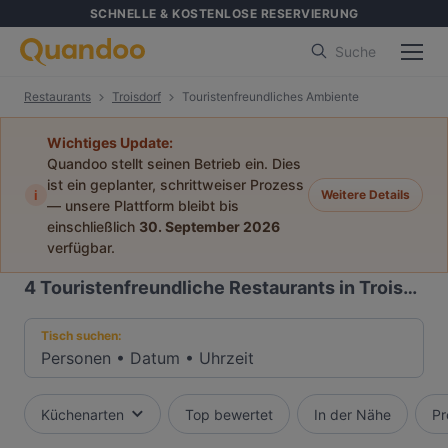
SCHNELLE & KOSTENLOSE RESERVIERUNG
Suche
Restaurants
Troisdorf
Touristenfreundliches Ambiente
Wichtiges Update:
Quandoo stellt seinen Betrieb ein. Dies
ist ein geplanter, schrittweiser Prozess
i
Weitere Details
— unsere Plattform bleibt bis
einschließlich
30. September 2026
verfügbar.
4
Touristenfreundliche Restaurants in Troisdorf
Tisch suchen:
Personen
•
Datum
•
Uhrzeit
Küchenarten
Top bewertet
In der Nähe
Pr