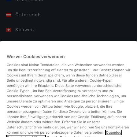
Österreich
Schweiz
Deutschland
Wie wir Cookies verwenden
Italien
Cookies sind kleine Textdateien, die von Webseiten verwendet werden,
um die Benutzererfahrung effizienter zu gestalten. Laut Gesetz können wir
Finnland
Cookies auf Ihrem Gerät speichern, wenn diese für den Betrieb dieser
Seite unbedingt notwendig sind. Für alle anderen Cookie-Typen
benötigen wir Ihre Erlaubnis. Diese Seite verwendet unterschiedliche
Vereinigtes Königreich
Cookie-Typen. Um Ihre Benutzererfahrung zu verbessern und zu
personalisieren, verwenden wir Cookies und ähnliche Technologien, um
unsere Dienste zu optimieren und Anzeigen zu personalisieren. Einige
Türkei
Cookies werden von Drittparteien, wie Google, platziert, die Ihre
personenbezogenen Daten für diese Zwecke verarbeiten können. Sie
können Ihre Einwilligung jederzeit von der Cookie-Erklärung auf unserer
Niederlande
Website ändern oder widerrufen. Erfahren Sie in unserer
Datenschutzrichtlinie mehr darüber, wer wir sind, wie Sie uns kontaktieren
können und wie wir personenbezogene Daten verarbeiten.
Quandoo
Singapur