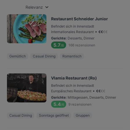
Relevanz
Restaurant Schneider Junior
Befindet sich in Innenstadt
•
Internationales Restaurant
€
€
€
€
Gerichte
:
Desserts, Dinner
5.7
166
rezensionen
/6
Gemütlich
Casual Dining
Romantisch
Vlamia Restaurant (Ro)
Befindet sich in Innenstadt
•
Europäisches Restaurant
€
€
€
€
Gerichte
:
Mittagessen, Desserts, Dinner
5.4
9
rezensionen
/6
Casual Dining
Sonntags geöffnet
Gruppen