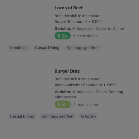
Lords of Beef
Befindet sich in Innenstadt
•
Burger-Restaurant
€
€
€
€
Gerichte
:
Mittagessen, Desserts, Dinner
5.2
6
rezensionen
/6
Gemütlich
Casual Dining
Sonntags geöffnet
Burger Braz
Befindet sich in Innenstadt
•
Amerikanisches Restaurant
€
€
€
€
Gerichte
:
Mittagessen, Dinner, Sonntag-
Mittagessen
3.8
4
rezensionen
/6
Casual Dining
Sonntags geöffnet
Gruppen