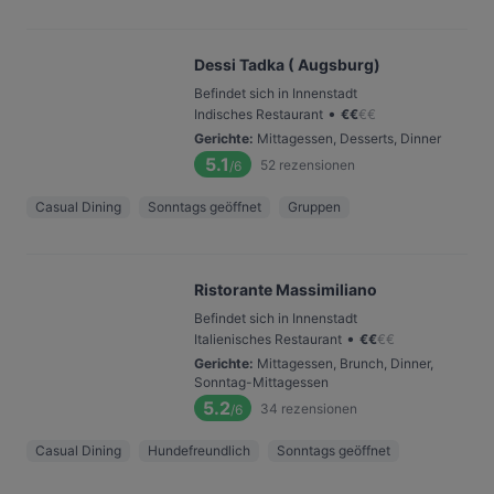
Dessi Tadka ( Augsburg)
Befindet sich in Innenstadt
•
Indisches Restaurant
€
€
€
€
Gerichte
:
Mittagessen, Desserts, Dinner
5.1
52
rezensionen
/6
Casual Dining
Sonntags geöffnet
Gruppen
Ristorante Massimiliano
Befindet sich in Innenstadt
•
Italienisches Restaurant
€
€
€
€
Gerichte
:
Mittagessen, Brunch, Dinner,
Sonntag-Mittagessen
5.2
34
rezensionen
/6
Casual Dining
Hundefreundlich
Sonntags geöffnet