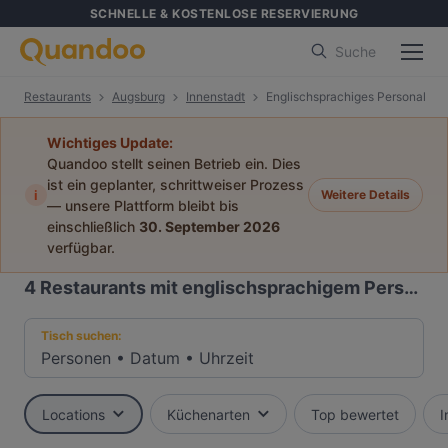
SCHNELLE & KOSTENLOSE RESERVIERUNG
Suche
Restaurants
Augsburg
Innenstadt
Englischsprachiges Personal
Wichtiges Update:
Quandoo stellt seinen Betrieb ein. Dies
ist ein geplanter, schrittweiser Prozess
i
Weitere Details
— unsere Plattform bleibt bis
einschließlich
30. September 2026
verfügbar.
4
Restaurants mit englischsprachigem Personal in Innenstadt, Augsburg
Tisch suchen:
Personen
•
Datum
•
Uhrzeit
Locations
Küchenarten
Top bewertet
I