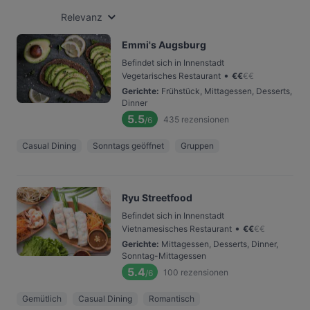
Relevanz
Emmi's Augsburg
Befindet sich in Innenstadt
•
Vegetarisches Restaurant
€
€
€
€
Gerichte
:
Frühstück, Mittagessen, Desserts,
Dinner
5.5
435
rezensionen
/6
Casual Dining
Sonntags geöffnet
Gruppen
Ryu Streetfood
Befindet sich in Innenstadt
•
Vietnamesisches Restaurant
€
€
€
€
Gerichte
:
Mittagessen, Desserts, Dinner,
Sonntag-Mittagessen
5.4
100
rezensionen
/6
Gemütlich
Casual Dining
Romantisch