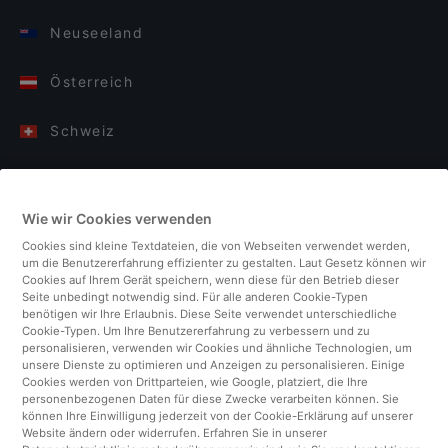
Neuseeland
Österreich
Schweiz
Deutschland
Wie wir Cookies verwenden
Italien
Cookies sind kleine Textdateien, die von Webseiten verwendet werden,
um die Benutzererfahrung effizienter zu gestalten. Laut Gesetz können wir
Finnland
Cookies auf Ihrem Gerät speichern, wenn diese für den Betrieb dieser
Seite unbedingt notwendig sind. Für alle anderen Cookie-Typen
benötigen wir Ihre Erlaubnis. Diese Seite verwendet unterschiedliche
Vereinigtes Königreich
Cookie-Typen. Um Ihre Benutzererfahrung zu verbessern und zu
personalisieren, verwenden wir Cookies und ähnliche Technologien, um
unsere Dienste zu optimieren und Anzeigen zu personalisieren. Einige
Türkei
Cookies werden von Drittparteien, wie Google, platziert, die Ihre
personenbezogenen Daten für diese Zwecke verarbeiten können. Sie
können Ihre Einwilligung jederzeit von der Cookie-Erklärung auf unserer
Niederlande
Website ändern oder widerrufen. Erfahren Sie in unserer