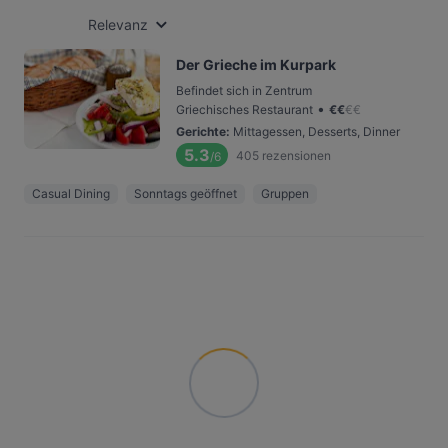
Relevanz
Der Grieche im Kurpark
Befindet sich in Zentrum
•
Griechisches Restaurant
€
€
€
€
Gerichte
:
Mittagessen, Desserts, Dinner
5.3
405
rezensionen
/6
Casual Dining
Sonntags geöffnet
Gruppen