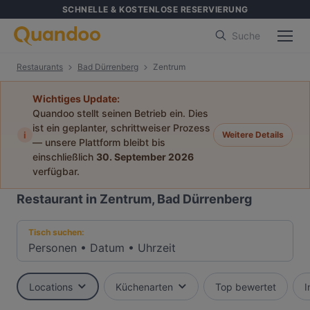
SCHNELLE & KOSTENLOSE RESERVIERUNG
Suche
Restaurants
Bad Dürrenberg
Zentrum
Wichtiges Update:
Quandoo stellt seinen Betrieb ein. Dies
ist ein geplanter, schrittweiser Prozess
i
Weitere Details
— unsere Plattform bleibt bis
einschließlich
30. September 2026
verfügbar.
Restaurant in Zentrum, Bad Dürrenberg
Tisch suchen:
Personen
•
Datum
•
Uhrzeit
Locations
Küchenarten
Top bewertet
I