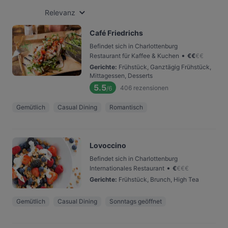
Relevanz
Café Friedrichs
Befindet sich in Charlottenburg
•
Restaurant für Kaffee & Kuchen
€
€
€
€
Gerichte
:
Frühstück, Ganztägig Frühstück,
Mittagessen, Desserts
5.5
406
rezensionen
/6
Gemütlich
Casual Dining
Romantisch
Lovoccino
Befindet sich in Charlottenburg
•
Internationales Restaurant
€
€
€
€
Gerichte
:
Frühstück, Brunch, High Tea
Gemütlich
Casual Dining
Sonntags geöffnet