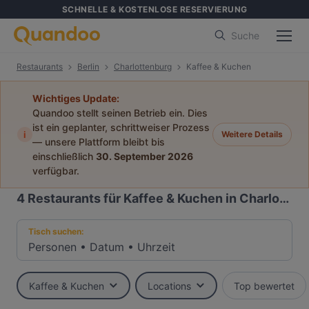
SCHNELLE & KOSTENLOSE RESERVIERUNG
Suche
Restaurants
Berlin
Charlottenburg
Kaffee & Kuchen
Wichtiges Update:
Quandoo stellt seinen Betrieb ein. Dies
ist ein geplanter, schrittweiser Prozess
i
Weitere Details
— unsere Plattform bleibt bis
einschließlich
30. September 2026
verfügbar.
4
Restaurants für Kaffee & Kuchen in Charlottenburg, Berlin
Tisch suchen:
Personen
•
Datum
•
Uhrzeit
Kaffee & Kuchen
Locations
Top bewertet