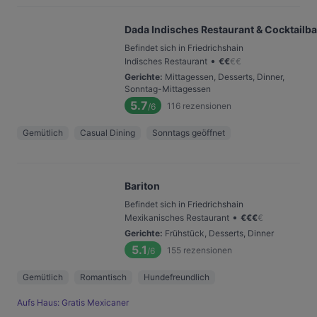
Dada Indisches Restaurant & Cocktailba
Befindet sich in Friedrichshain
•
Indisches Restaurant
€
€
€
€
Gerichte
:
Mittagessen, Desserts, Dinner,
Sonntag-Mittagessen
5.7
116
rezensionen
/6
Gemütlich
Casual Dining
Sonntags geöffnet
Bariton
Befindet sich in Friedrichshain
•
Mexikanisches Restaurant
€
€
€
€
Gerichte
:
Frühstück, Desserts, Dinner
5.1
155
rezensionen
/6
Gemütlich
Romantisch
Hundefreundlich
Aufs Haus: Gratis Mexicaner