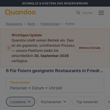
SCHNELLE & KOSTENLOSE RESERVIERUNG
Suche
Restaurants
Berlin
Friedrichshain
Parties
Wichtiges Update:
Quandoo stellt seinen Betrieb ein. Dies
ist ein geplanter, schrittweiser Prozess
i
Weitere Details
— unsere Plattform bleibt bis
einschließlich
30. September 2026
verfügbar.
6
Für Feiern geeignete Restaurants in Friedrichshain, Berlin
Tisch suchen:
Personen
•
Datum
•
Uhrzeit
Locations
Küchenarten
Top bewertet
I