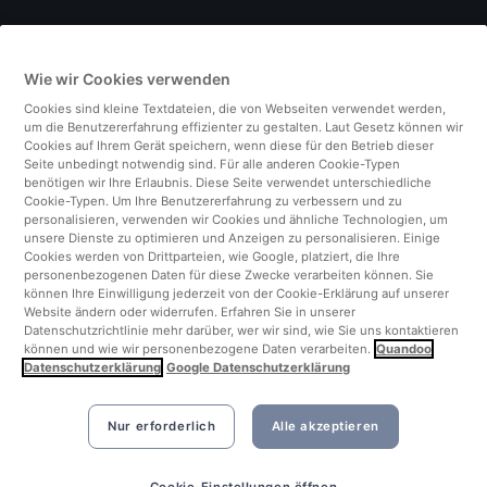
Deutschland
Wie wir Cookies verwenden
Italien
Cookies sind kleine Textdateien, die von Webseiten verwendet werden,
um die Benutzererfahrung effizienter zu gestalten. Laut Gesetz können wir
Finnland
Cookies auf Ihrem Gerät speichern, wenn diese für den Betrieb dieser
Seite unbedingt notwendig sind. Für alle anderen Cookie-Typen
benötigen wir Ihre Erlaubnis. Diese Seite verwendet unterschiedliche
Vereinigtes Königreich
Cookie-Typen. Um Ihre Benutzererfahrung zu verbessern und zu
personalisieren, verwenden wir Cookies und ähnliche Technologien, um
unsere Dienste zu optimieren und Anzeigen zu personalisieren. Einige
Türkei
Cookies werden von Drittparteien, wie Google, platziert, die Ihre
personenbezogenen Daten für diese Zwecke verarbeiten können. Sie
können Ihre Einwilligung jederzeit von der Cookie-Erklärung auf unserer
Niederlande
Website ändern oder widerrufen. Erfahren Sie in unserer
Datenschutzrichtlinie mehr darüber, wer wir sind, wie Sie uns kontaktieren
können und wie wir personenbezogene Daten verarbeiten.
Quandoo
Singapur
Datenschutzerklärung
Google Datenschutzerklärung
Nur erforderlich
Alle akzeptieren