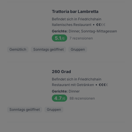
Trattoria bar Lambretta
Befindet sich in Friedrichshain
•
Italienisches Restaurant
€
€
€
€
Gerichte
:
Dinner, Sonntag-Mittagessen
5.1
7
rezensionen
/6
Gemütlich
Sonntags geöffnet
Gruppen
260 Grad
Befindet sich in Friedrichshain
•
Restaurant mit Getränken
€
€
€
€
Gerichte
:
Dinner
4.7
88
rezensionen
/6
Sonntags geöffnet
Gruppen