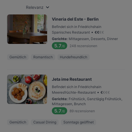
Relevanz
Vineria del Este - Berlin
Befindet sich in Friedrichshain
•
Spanisches Restaurant
€
€
€
€
Gerichte
:
Mittagessen, Desserts, Dinner
5.7
248
rezensionen
/6
Gemütlich
Romantisch
Hundefreundlich
Jeta ime Restaurant
Befindet sich in Friedrichshain
•
Meeresfrüchte-Restaurant
€
€
€
€
Gerichte
:
Frühstück, Ganztägig Frühstück,
Mittagessen, Brunch
5.7
89
rezensionen
/6
Gemütlich
Casual Dining
Sonntags geöffnet