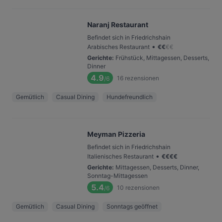
Naranj Restaurant
Befindet sich in Friedrichshain
•
Arabisches Restaurant
€
€
€
€
Gerichte
:
Frühstück, Mittagessen, Desserts,
Dinner
4.9
16
rezensionen
/6
Gemütlich
Casual Dining
Hundefreundlich
Meyman Pizzeria
Befindet sich in Friedrichshain
•
Italienisches Restaurant
€
€
€
€
Gerichte
:
Mittagessen, Desserts, Dinner,
Sonntag-Mittagessen
5.4
10
rezensionen
/6
Gemütlich
Casual Dining
Sonntags geöffnet