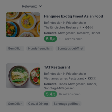
Relevanz
Hangmee Exotiq Finest Asian Food
Befindet sich in Friedrichshain
•
Thailändisches Restaurant
€
€
€
€
Gerichte
:
Mittagessen, Desserts, Dinner
5.5
100
rezensionen
/6
Gemütlich
Hundefreundlich
Sonntags geöffnet
TAT Restaurant
Befindet sich in Friedrichshain
•
Vietnamesisches Restaurant
€
€
€
€
Gerichte
:
Tapas, Mittagessen, Dinner,
Sonntag-Mittagessen
5.4
67
rezensionen
/6
Gemütlich
Casual Dining
Sonntags geöffnet