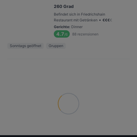
260 Grad
Befindet sich in Friedrichshain
•
Restaurant mit Getränken
€
€
€
€
Gerichte
:
Dinner
4.7
88
rezensionen
/6
Sonntags geöffnet
Gruppen