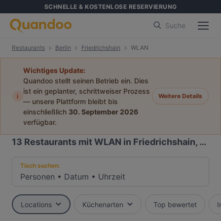
SCHNELLE & KOSTENLOSE RESERVIERUNG
Suche
Restaurants
Berlin
Friedrichshain
WLAN
Wichtiges Update:
Quandoo stellt seinen Betrieb ein. Dies
ist ein geplanter, schrittweiser Prozess
i
Weitere Details
— unsere Plattform bleibt bis
einschließlich
30. September 2026
verfügbar.
13
Restaurants mit WLAN in Friedrichshain, Berlin
Tisch suchen:
Personen
•
Datum
•
Uhrzeit
Locations
Küchenarten
Top bewertet
I