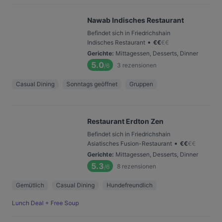
Nawab Indisches Restaurant
Befindet sich in Friedrichshain
•
Indisches Restaurant
€
€
€
€
Gerichte
:
Mittagessen, Desserts, Dinner
5.0
3
rezensionen
/6
Casual Dining
Sonntags geöffnet
Gruppen
Restaurant Erdton Zen
Befindet sich in Friedrichshain
•
Asiatisches Fusion-Restaurant
€
€
€
€
Gerichte
:
Mittagessen, Desserts, Dinner
5.3
8
rezensionen
/6
Gemütlich
Casual Dining
Hundefreundlich
Lunch Deal + Free Soup