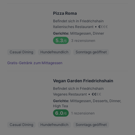
Pizza Roma
Befindet sich in Friedrichshain
•
Italienisches Restaurant
€
€
€
€
Gerichte
:
Mittagessen, Dinner
5.3
3
rezensionen
/6
Casual Dining
Hundefreundlich
Sonntags geöffnet
Gratis-Getränk zum Mittagessen
Vegan Garden Friedrichshain
Befindet sich in Friedrichshain
•
Veganes Restaurant
€
€
€
€
Gerichte
:
Mittagessen, Desserts, Dinner,
High Tea
6.0
1
rezensionen
/6
Casual Dining
Hundefreundlich
Sonntags geöffnet