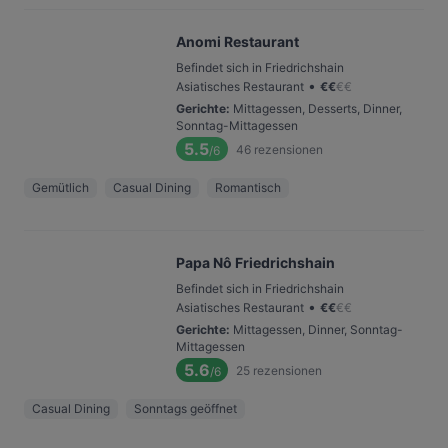
Anomi Restaurant
Befindet sich in Friedrichshain
•
Asiatisches Restaurant
€
€
€
€
Gerichte
:
Mittagessen, Desserts, Dinner,
Sonntag-Mittagessen
5.5
46
rezensionen
/6
Gemütlich
Casual Dining
Romantisch
Papa Nô Friedrichshain
Befindet sich in Friedrichshain
•
Asiatisches Restaurant
€
€
€
€
Gerichte
:
Mittagessen, Dinner, Sonntag-
Mittagessen
5.6
25
rezensionen
/6
Casual Dining
Sonntags geöffnet