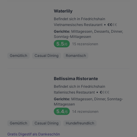
Waterlily
Befindet sich in Friedrichshain
•
Vietnamesisches Restaurant
€
€
€
€
Gerichte
:
Mittagessen, Desserts, Dinner,
Sonntag-Mittagessen
5.5
15
rezensionen
/6
Gemütlich
Casual Dining
Romantisch
Bellissima Ristorante
Befindet sich in Friedrichshain
•
Italienisches Restaurant
€
€
€
€
Gerichte
:
Mittagessen, Dinner, Sonntag-
Mittagessen
5.4
14
rezensionen
/6
Gemütlich
Casual Dining
Hundefreundlich
Gratis Digestif als Dankeschön