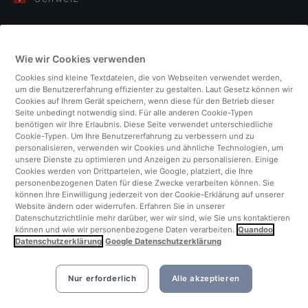
Deutschland
Wie wir Cookies verwenden
Italien
Cookies sind kleine Textdateien, die von Webseiten verwendet werden,
um die Benutzererfahrung effizienter zu gestalten. Laut Gesetz können wir
Finnland
Cookies auf Ihrem Gerät speichern, wenn diese für den Betrieb dieser
Seite unbedingt notwendig sind. Für alle anderen Cookie-Typen
benötigen wir Ihre Erlaubnis. Diese Seite verwendet unterschiedliche
Vereinigtes Königreich
Cookie-Typen. Um Ihre Benutzererfahrung zu verbessern und zu
personalisieren, verwenden wir Cookies und ähnliche Technologien, um
unsere Dienste zu optimieren und Anzeigen zu personalisieren. Einige
Türkei
Cookies werden von Drittparteien, wie Google, platziert, die Ihre
personenbezogenen Daten für diese Zwecke verarbeiten können. Sie
können Ihre Einwilligung jederzeit von der Cookie-Erklärung auf unserer
Niederlande
Website ändern oder widerrufen. Erfahren Sie in unserer
Datenschutzrichtlinie mehr darüber, wer wir sind, wie Sie uns kontaktieren
können und wie wir personenbezogene Daten verarbeiten.
Quandoo
Singapur
Datenschutzerklärung
Google Datenschutzerklärung
Nur erforderlich
Alle akzeptieren