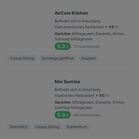
AnCom Kitchen
Befindet sich in Kreuzberg
•
Vietnamesisches Restaurant
€
€
€
€
Gerichte
:
Mittagessen, Desserts, Dinner,
Sonntag-Mittagessen
5.3
12
rezensionen
/6
Casual Dining
Sonntags geöffnet
Gruppen
Moi Sunrise
Befindet sich in Kreuzberg
•
Asiatisches Restaurant
€
€
€
€
Gerichte
:
Mittagessen, Desserts, Dinner,
Sonntag-Mittagessen
5.0
49
rezensionen
/6
Gemütlich
Casual Dining
Romantisch