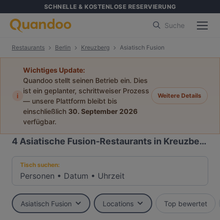
SCHNELLE & KOSTENLOSE RESERVIERUNG
Suche
Restaurants
Berlin
Kreuzberg
Asiatisch Fusion
Wichtiges Update:
Quandoo stellt seinen Betrieb ein. Dies
ist ein geplanter, schrittweiser Prozess
i
Weitere Details
— unsere Plattform bleibt bis
einschließlich
30. September 2026
verfügbar.
4
Asiatische Fusion-Restaurants in Kreuzberg, Berlin
Tisch suchen:
Personen
•
Datum
•
Uhrzeit
Asiatisch Fusion
Locations
Top bewertet