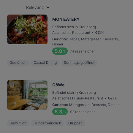
Relevanz
MON EATERY
Befindet sich in Kreuzberg
•
Asiatisches Restaurant
€
€
€
€
Gerichte
:
Tapas, Mittagessen, Desserts,
Dinner
5.0
74
rezensionen
/6
Gemütlich
Casual Dining
Sonntags geöffnet
CôWei
Befindet sich in Kreuzberg
•
Asiatisches Fusion-Restaurant
€
€
€
€
Gerichte
:
Mittagessen, Desserts, Dinner
5.3
92
rezensionen
/6
Gemütlich
Hundefreundlich
Gruppen