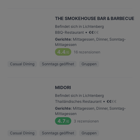
THE SMOKEHOUSE BAR & BARBECUE
Befindet sich in Lichtenberg
•
BBQ-Restaurant
€
€
€
€
Gerichte
:
Mittagessen, Dinner, Sonntag-
Mittagessen
4.4
16
rezensionen
/6
Casual Dining
Sonntags geöffnet
Gruppen
MIDORI
Befindet sich in Lichtenberg
•
Thailändisches Restaurant
€
€
€
€
Gerichte
:
Mittagessen, Dinner, Sonntag-
Mittagessen
4.7
3
rezensionen
/6
Casual Dining
Sonntags geöffnet
Gruppen