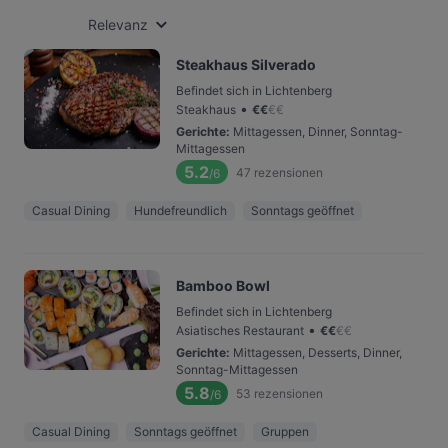
Relevanz
Steakhaus Silverado
Befindet sich in Lichtenberg
•
Steakhaus
€
€
€
€
Gerichte
:
Mittagessen, Dinner, Sonntag-
Mittagessen
5.2
47
rezensionen
/6
Casual Dining
Hundefreundlich
Sonntags geöffnet
Bamboo Bowl
Befindet sich in Lichtenberg
•
Asiatisches Restaurant
€
€
€
€
Gerichte
:
Mittagessen, Desserts, Dinner,
Sonntag-Mittagessen
5.8
53
rezensionen
/6
Casual Dining
Sonntags geöffnet
Gruppen