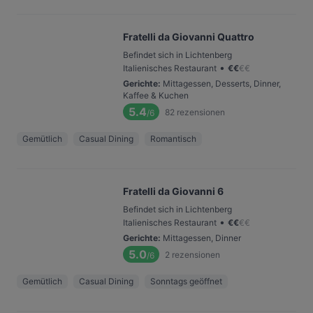
Fratelli da Giovanni Quattro
Befindet sich in Lichtenberg
•
Italienisches Restaurant
€
€
€
€
Gerichte
:
Mittagessen, Desserts, Dinner,
Kaffee & Kuchen
5.4
82
rezensionen
/6
Gemütlich
Casual Dining
Romantisch
Fratelli da Giovanni 6
Befindet sich in Lichtenberg
•
Italienisches Restaurant
€
€
€
€
Gerichte
:
Mittagessen, Dinner
5.0
2
rezensionen
/6
Gemütlich
Casual Dining
Sonntags geöffnet