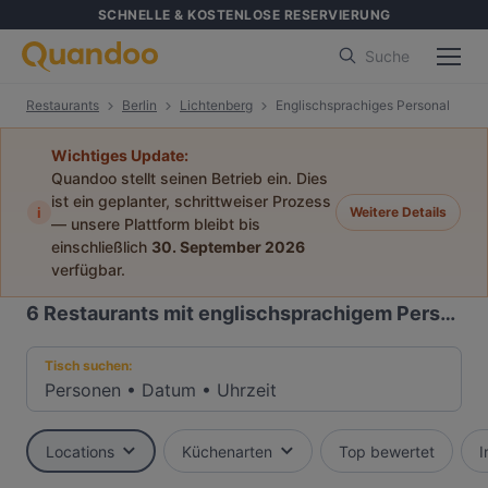
SCHNELLE & KOSTENLOSE RESERVIERUNG
Suche
Restaurants
Berlin
Lichtenberg
Englischsprachiges Personal
Wichtiges Update:
Quandoo stellt seinen Betrieb ein. Dies
ist ein geplanter, schrittweiser Prozess
i
Weitere Details
— unsere Plattform bleibt bis
einschließlich
30. September 2026
verfügbar.
6
Restaurants mit englischsprachigem Personal in Lichtenberg, Berlin
Tisch suchen:
Personen
•
Datum
•
Uhrzeit
Locations
Küchenarten
Top bewertet
I