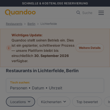
SCHNELLE & KOSTENLOSE RESERVIERUNG
Suche
Restaurants
Berlin
Lichterfelde
Wichtiges Update:
Quandoo stellt seinen Betrieb ein. Dies
ist ein geplanter, schrittweiser Prozess
i
Weitere Details
— unsere Plattform bleibt bis
einschließlich
30. September 2026
verfügbar.
Restaurants in Lichterfelde, Berlin
Tisch suchen:
Personen
•
Datum
•
Uhrzeit
Locations
Küchenarten
Top bewertet
I