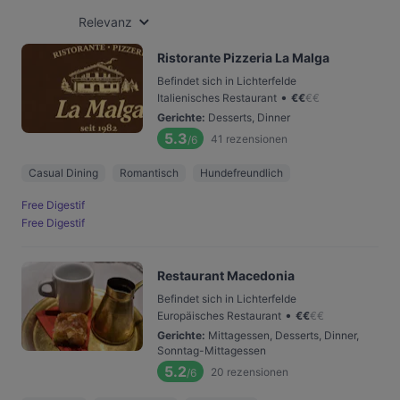
Relevanz
Ristorante Pizzeria La Malga
Befindet sich in Lichterfelde
•
Italienisches Restaurant
€
€
€
€
Gerichte
:
Desserts, Dinner
5.3
41
rezensionen
/6
Casual Dining
Romantisch
Hundefreundlich
Free Digestif
Free Digestif
Restaurant Macedonia
Befindet sich in Lichterfelde
•
Europäisches Restaurant
€
€
€
€
Gerichte
:
Mittagessen, Desserts, Dinner,
Sonntag-Mittagessen
5.2
20
rezensionen
/6