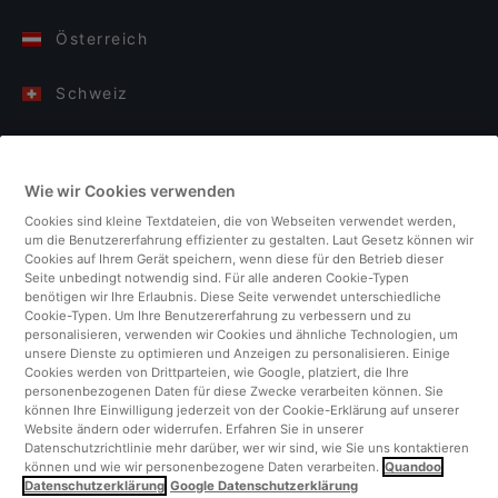
Österreich
Schweiz
Deutschland
Wie wir Cookies verwenden
Italien
Cookies sind kleine Textdateien, die von Webseiten verwendet werden,
um die Benutzererfahrung effizienter zu gestalten. Laut Gesetz können wir
Finnland
Cookies auf Ihrem Gerät speichern, wenn diese für den Betrieb dieser
Seite unbedingt notwendig sind. Für alle anderen Cookie-Typen
benötigen wir Ihre Erlaubnis. Diese Seite verwendet unterschiedliche
Vereinigtes Königreich
Cookie-Typen. Um Ihre Benutzererfahrung zu verbessern und zu
personalisieren, verwenden wir Cookies und ähnliche Technologien, um
unsere Dienste zu optimieren und Anzeigen zu personalisieren. Einige
Türkei
Cookies werden von Drittparteien, wie Google, platziert, die Ihre
personenbezogenen Daten für diese Zwecke verarbeiten können. Sie
können Ihre Einwilligung jederzeit von der Cookie-Erklärung auf unserer
Niederlande
Website ändern oder widerrufen. Erfahren Sie in unserer
Datenschutzrichtlinie mehr darüber, wer wir sind, wie Sie uns kontaktieren
können und wie wir personenbezogene Daten verarbeiten.
Quandoo
Singapur
Datenschutzerklärung
Google Datenschutzerklärung