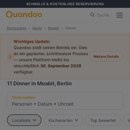
SCHNELLE & KOSTENLOSE RESERVIERUNG
Suche
Restaurants
Berlin
Moabit
Dinner
Wichtiges Update:
Quandoo stellt seinen Betrieb ein. Dies
ist ein geplanter, schrittweiser Prozess
i
Weitere Details
— unsere Plattform bleibt bis
einschließlich
30. September 2026
verfügbar.
11
Dinner in Moabit, Berlin
Tisch suchen:
Personen
•
Datum
•
Uhrzeit
Locations
Küchenarten
Top bewertet
I