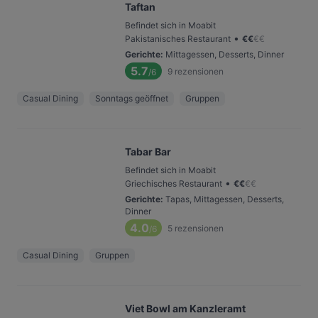
Taftan
Befindet sich in Moabit
•
Pakistanisches Restaurant
€
€
€
€
Gerichte
:
Mittagessen, Desserts, Dinner
5.7
9
rezensionen
/6
Casual Dining
Sonntags geöffnet
Gruppen
Tabar Bar
Befindet sich in Moabit
•
Griechisches Restaurant
€
€
€
€
Gerichte
:
Tapas, Mittagessen, Desserts,
Dinner
4.0
5
rezensionen
/6
Casual Dining
Gruppen
Viet Bowl am Kanzleramt