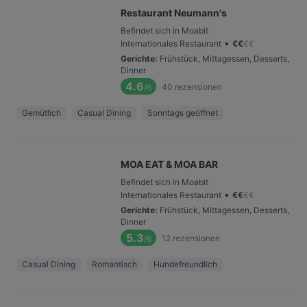
Restaurant Neumann's
Befindet sich in Moabit
•
Internationales Restaurant
€
€
€
€
Gerichte
:
Frühstück, Mittagessen, Desserts,
Dinner
4.6
40
rezensionen
/6
Gemütlich
Casual Dining
Sonntags geöffnet
MOA EAT & MOA BAR
Befindet sich in Moabit
•
Internationales Restaurant
€
€
€
€
Gerichte
:
Frühstück, Mittagessen, Desserts,
Dinner
5.3
12
rezensionen
/6
Casual Dining
Romantisch
Hundefreundlich