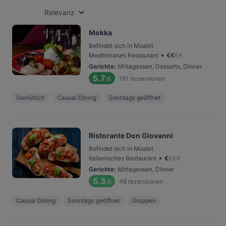
Relevanz
Mokka
Befindet sich in Moabit
•
Mediterranes Restaurant
€
€
€
€
Gerichte
:
Mittagessen, Desserts, Dinner
5.7
191
rezensionen
/6
Gemütlich
Casual Dining
Sonntags geöffnet
Ristorante Don Giovanni
Befindet sich in Moabit
•
Italienisches Restaurant
€
€
€
€
Gerichte
:
Mittagessen, Dinner
5.3
48
rezensionen
/6
Casual Dining
Sonntags geöffnet
Gruppen