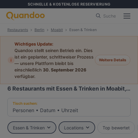
SCHNELLE & KOSTENLOSE RESERVIERUNG
Suche
Restaurants
Berlin
Moabit
Essen & Trinken
Wichtiges Update:
Quandoo stellt seinen Betrieb ein. Dies
ist ein geplanter, schrittweiser Prozess
i
Weitere Details
— unsere Plattform bleibt bis
einschließlich
30. September 2026
verfügbar.
6
Restaurants mit Essen & Trinken in Moabit, Berlin
Tisch suchen:
Personen
•
Datum
•
Uhrzeit
Essen & Trinken
Locations
Top bewertet