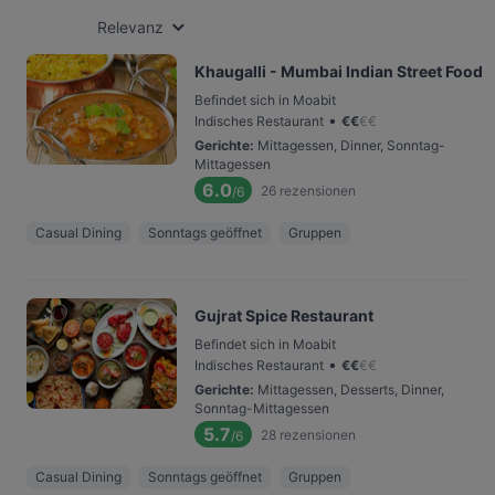
Relevanz
Khaugalli - Mumbai Indian Street Food
Befindet sich in Moabit
•
Indisches Restaurant
€
€
€
€
Gerichte
:
Mittagessen, Dinner, Sonntag-
Mittagessen
6.0
26
rezensionen
/6
Casual Dining
Sonntags geöffnet
Gruppen
Gujrat Spice Restaurant
Befindet sich in Moabit
•
Indisches Restaurant
€
€
€
€
Gerichte
:
Mittagessen, Desserts, Dinner,
Sonntag-Mittagessen
5.7
28
rezensionen
/6
Casual Dining
Sonntags geöffnet
Gruppen