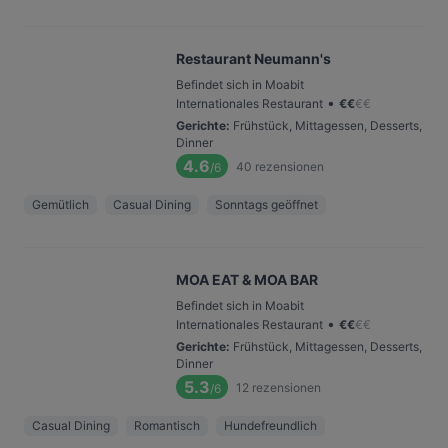
Restaurant Neumann's
Befindet sich in Moabit
•
Internationales Restaurant
€
€
€
€
Gerichte
:
Frühstück, Mittagessen, Desserts,
Dinner
4.6
40
rezensionen
/6
Gemütlich
Casual Dining
Sonntags geöffnet
MOA EAT & MOA BAR
Befindet sich in Moabit
•
Internationales Restaurant
€
€
€
€
Gerichte
:
Frühstück, Mittagessen, Desserts,
Dinner
5.3
12
rezensionen
/6
Casual Dining
Romantisch
Hundefreundlich