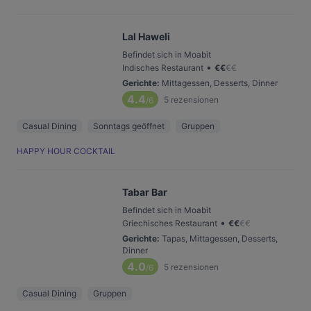
Lal Haweli
Befindet sich in Moabit
•
Indisches Restaurant
€
€
€
€
Gerichte
:
Mittagessen, Desserts, Dinner
4.4
5
rezensionen
/6
Casual Dining
Sonntags geöffnet
Gruppen
HAPPY HOUR COCKTAIL
Tabar Bar
Befindet sich in Moabit
•
Griechisches Restaurant
€
€
€
€
Gerichte
:
Tapas, Mittagessen, Desserts,
Dinner
4.0
5
rezensionen
/6
Casual Dining
Gruppen