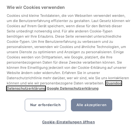
Wie wir Cookies verwenden
Italien
Cookies sind kleine Textdateien, die von Webseiten verwendet werden,
um die Benutzererfahrung effizienter zu gestalten. Laut Gesetz können wir
Finnland
Cookies auf Ihrem Gerät speichern, wenn diese für den Betrieb dieser
Seite unbedingt notwendig sind. Für alle anderen Cookie-Typen
benötigen wir Ihre Erlaubnis. Diese Seite verwendet unterschiedliche
Vereinigtes Königreich
Cookie-Typen. Um Ihre Benutzererfahrung zu verbessern und zu
personalisieren, verwenden wir Cookies und ähnliche Technologien, um
unsere Dienste zu optimieren und Anzeigen zu personalisieren. Einige
Türkei
Cookies werden von Drittparteien, wie Google, platziert, die Ihre
personenbezogenen Daten für diese Zwecke verarbeiten können. Sie
können Ihre Einwilligung jederzeit von der Cookie-Erklärung auf unserer
Niederlande
Website ändern oder widerrufen. Erfahren Sie in unserer
Datenschutzrichtlinie mehr darüber, wer wir sind, wie Sie uns kontaktieren
können und wie wir personenbezogene Daten verarbeiten.
Quandoo
Singapur
Datenschutzerklärung
Google Datenschutzerklärung
Nur erforderlich
Alle akzeptieren
Cookie-Einstellungen öffnen
©2026 Quandoo GmbH i.L. All rights reserved