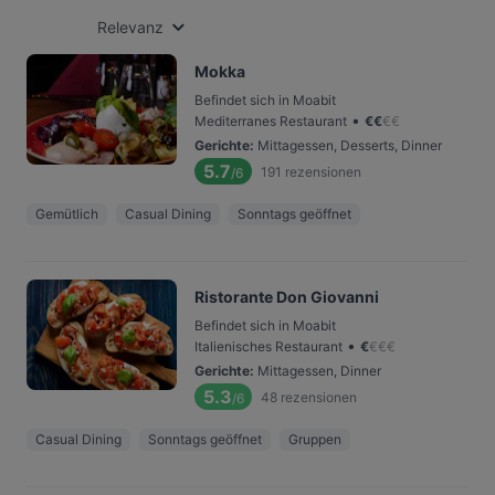
Relevanz
Mokka
Befindet sich in Moabit
•
Mediterranes Restaurant
€
€
€
€
Gerichte
:
Mittagessen, Desserts, Dinner
5.7
191
rezensionen
/6
Gemütlich
Casual Dining
Sonntags geöffnet
Ristorante Don Giovanni
Befindet sich in Moabit
•
Italienisches Restaurant
€
€
€
€
Gerichte
:
Mittagessen, Dinner
5.3
48
rezensionen
/6
Casual Dining
Sonntags geöffnet
Gruppen