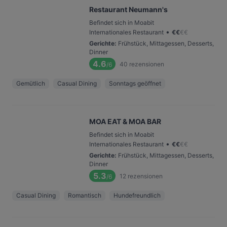
Restaurant Neumann's
Befindet sich in Moabit
•
Internationales Restaurant
€
€
€
€
Gerichte
:
Frühstück, Mittagessen, Desserts,
Dinner
4.6
40
rezensionen
/6
Gemütlich
Casual Dining
Sonntags geöffnet
MOA EAT & MOA BAR
Befindet sich in Moabit
•
Internationales Restaurant
€
€
€
€
Gerichte
:
Frühstück, Mittagessen, Desserts,
Dinner
5.3
12
rezensionen
/6
Casual Dining
Romantisch
Hundefreundlich