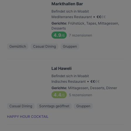
Markthallen Bar
Befindet sich in Moabit
•
Mediterranes Restaurant
€
€
€
€
Gerichte
:
Frühstück, Tapas, Mittagessen,
Desserts
4.9
7
rezensionen
/6
Gemütlich
Casual Dining
Gruppen
Lal Haweli
Befindet sich in Moabit
•
Indisches Restaurant
€
€
€
€
Gerichte
:
Mittagessen, Desserts, Dinner
4.4
5
rezensionen
/6
Casual Dining
Sonntags geöffnet
Gruppen
HAPPY HOUR COCKTAIL