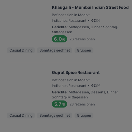
Khaugalli - Mumbai Indian Street Food
Befindet sich in Moabit
•
Indisches Restaurant
€
€
€
€
Gerichte
:
Mittagessen, Dinner, Sonntag-
Mittagessen
6.0
26
rezensionen
/6
Casual Dining
Sonntags geöffnet
Gruppen
Gujrat Spice Restaurant
Befindet sich in Moabit
•
Indisches Restaurant
€
€
€
€
Gerichte
:
Mittagessen, Desserts, Dinner,
Sonntag-Mittagessen
5.7
28
rezensionen
/6
Casual Dining
Sonntags geöffnet
Gruppen