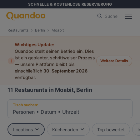
SCHNELLE & KOSTENLOSE RESERVIERUNG
Suche
Restaurants
Berlin
Moabit
Wichtiges Update:
Quandoo stellt seinen Betrieb ein. Dies
ist ein geplanter, schrittweiser Prozess
i
Weitere Details
— unsere Plattform bleibt bis
einschließlich
30. September 2026
verfügbar.
11
Restaurants in Moabit, Berlin
Tisch suchen:
Personen
•
Datum
•
Uhrzeit
Locations
Küchenarten
Top bewertet
I