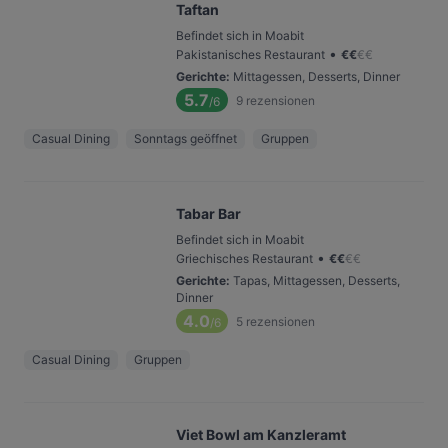
Taftan
Befindet sich in Moabit
•
Pakistanisches Restaurant
€
€
€
€
Gerichte
:
Mittagessen, Desserts, Dinner
5.7
9
rezensionen
/6
Casual Dining
Sonntags geöffnet
Gruppen
Tabar Bar
Befindet sich in Moabit
•
Griechisches Restaurant
€
€
€
€
Gerichte
:
Tapas, Mittagessen, Desserts,
Dinner
4.0
5
rezensionen
/6
Casual Dining
Gruppen
Viet Bowl am Kanzleramt