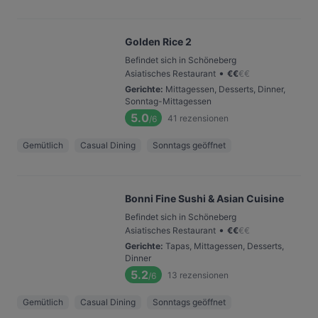
Golden Rice 2
Befindet sich in Schöneberg
•
Asiatisches Restaurant
€
€
€
€
Gerichte
:
Mittagessen, Desserts, Dinner,
Sonntag-Mittagessen
5.0
41
rezensionen
/6
Gemütlich
Casual Dining
Sonntags geöffnet
Bonni Fine Sushi & Asian Cuisine
Befindet sich in Schöneberg
•
Asiatisches Restaurant
€
€
€
€
Gerichte
:
Tapas, Mittagessen, Desserts,
Dinner
5.2
13
rezensionen
/6
Gemütlich
Casual Dining
Sonntags geöffnet