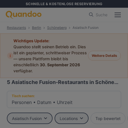
SCHNELLE & KOSTENLOSE RESERVIERUNG
Suche
Restaurants
Berlin
Schöneberg
Asiatisch Fusion
Wichtiges Update:
Quandoo stellt seinen Betrieb ein. Dies
ist ein geplanter, schrittweiser Prozess
i
Weitere Details
— unsere Plattform bleibt bis
einschließlich
30. September 2026
verfügbar.
5
Asiatische Fusion-Restaurants in Schöneberg, Berlin
Tisch suchen:
Personen
•
Datum
•
Uhrzeit
Asiatisch Fusion
Locations
Top bewertet