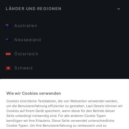
LÄNDER UND REGIONEN
Australien
Neuseeland
Österreich
Schweiz
Deutschland
Wie wir Cookies verwenden
Italien
Cookies sind kleine Textdateien, die von Webseiten verwendet werden,
um die Benutzererfahrung effizienter zu gestalten. Laut Gesetz können wir
Finnland
Cookies auf Ihrem Gerät speichern, wenn diese für den Betrieb dieser
Seite unbedingt notwendig sind. Für alle anderen Cookie-Typen
benötigen wir Ihre Erlaubnis. Diese Seite verwendet unterschiedliche
Vereinigtes Königreich
Cookie-Typen. Um Ihre Benutzererfahrung zu verbessern und zu