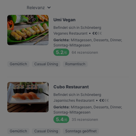
Relevanz
Umi Vegan
Befindet sich in Schöneberg
•
Veganes Restaurant
€
€
€
€
Gerichte
:
Mittagessen, Desserts, Dinner,
Sonntag-Mittagessen
5.2
64
rezensionen
/6
Gemütlich
Casual Dining
Romantisch
Cubo Restaurant
Befindet sich in Schöneberg
•
Japanisches Restaurant
€
€
€
€
Gerichte
:
Mittagessen, Desserts, Dinner,
Sonntag-Mittagessen
5.4
35
rezensionen
/6
Gemütlich
Casual Dining
Sonntags geöffnet