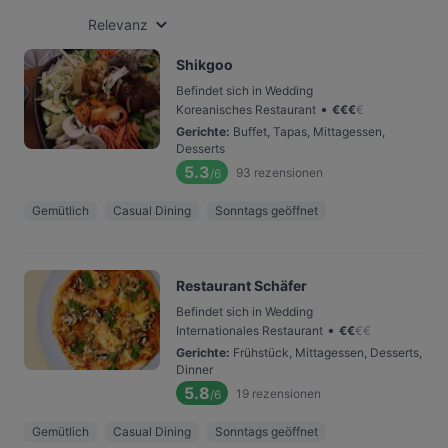
Relevanz
Shikgoo
Befindet sich in Wedding
•
Koreanisches Restaurant
€
€
€
€
Gerichte
:
Buffet, Tapas, Mittagessen,
Desserts
5.3
93
rezensionen
/6
Gemütlich
Casual Dining
Sonntags geöffnet
Restaurant Schäfer
Befindet sich in Wedding
•
Internationales Restaurant
€
€
€
€
Gerichte
:
Frühstück, Mittagessen, Desserts,
Dinner
5.8
19
rezensionen
/6
Gemütlich
Casual Dining
Sonntags geöffnet