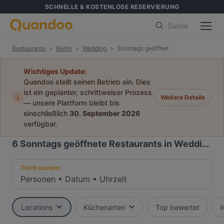
SCHNELLE & KOSTENLOSE RESERVIERUNG
Suche
Restaurants
Berlin
Wedding
Sonntags geöffnet
Wichtiges Update:
Quandoo stellt seinen Betrieb ein. Dies
ist ein geplanter, schrittweiser Prozess
i
Weitere Details
— unsere Plattform bleibt bis
einschließlich
30. September 2026
verfügbar.
6
Sonntags geöffnete Restaurants in Wedding, Berlin
Tisch suchen:
Personen
•
Datum
•
Uhrzeit
Locations
Küchenarten
Top bewertet
I