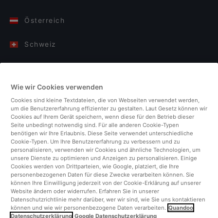
Österreich
Schweiz
Deutschland
Wie wir Cookies verwenden
Italien
Cookies sind kleine Textdateien, die von Webseiten verwendet werden,
um die Benutzererfahrung effizienter zu gestalten. Laut Gesetz können wir
Finnland
Cookies auf Ihrem Gerät speichern, wenn diese für den Betrieb dieser
Seite unbedingt notwendig sind. Für alle anderen Cookie-Typen
benötigen wir Ihre Erlaubnis. Diese Seite verwendet unterschiedliche
Vereinigtes Königreich
Cookie-Typen. Um Ihre Benutzererfahrung zu verbessern und zu
personalisieren, verwenden wir Cookies und ähnliche Technologien, um
unsere Dienste zu optimieren und Anzeigen zu personalisieren. Einige
Türkei
Cookies werden von Drittparteien, wie Google, platziert, die Ihre
personenbezogenen Daten für diese Zwecke verarbeiten können. Sie
können Ihre Einwilligung jederzeit von der Cookie-Erklärung auf unserer
Niederlande
Website ändern oder widerrufen. Erfahren Sie in unserer
Datenschutzrichtlinie mehr darüber, wer wir sind, wie Sie uns kontaktieren
können und wie wir personenbezogene Daten verarbeiten.
Quandoo
Singapur
Datenschutzerklärung
Google Datenschutzerklärung