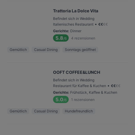
Trattoria La Dolce Vita
Befindet sich in Wedding
•
Italienisches Restaurant
€
€
€
€
Gerichte
:
Dinner
5.8
4
rezensionen
/6
Gemütlich
Casual Dining
Sonntags geöffnet
OOFT COFFEE&LUNCH
Befindet sich in Wedding
•
Restaurant für Kaffee & Kuchen
€
€
€
€
Gerichte
:
Frühstück, Kaffee & Kuchen
5.0
1
rezensionen
/6
Gemütlich
Casual Dining
Hundefreundlich