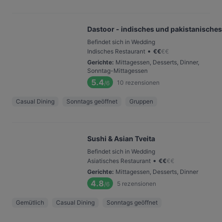
Dastoor - indisches und pakistanisches
Befindet sich in Wedding
•
Indisches Restaurant
€
€
€
€
Gerichte
:
Mittagessen, Desserts, Dinner,
Sonntag-Mittagessen
5.4
10
rezensionen
/6
Casual Dining
Sonntags geöffnet
Gruppen
Sushi & Asian Tveita
Befindet sich in Wedding
•
Asiatisches Restaurant
€
€
€
€
Gerichte
:
Mittagessen, Desserts, Dinner
4.8
5
rezensionen
/6
Gemütlich
Casual Dining
Sonntags geöffnet