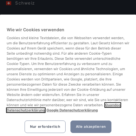
Schweiz
Deutschland
Wie wir Cookies verwenden
Italien
Cookies sind kleine Textdateien, die von Webseiten verwendet werden,
um die Benutzererfahrung effizienter zu gestalten. Laut Gesetz können wir
Finnland
Cookies auf Ihrem Gerät speichern, wenn diese für den Betrieb dieser
Seite unbedingt notwendig sind. Für alle anderen Cookie-Typen
benötigen wir Ihre Erlaubnis. Diese Seite verwendet unterschiedliche
Vereinigtes Königreich
Cookie-Typen. Um Ihre Benutzererfahrung zu verbessern und zu
personalisieren, verwenden wir Cookies und ähnliche Technologien, um
unsere Dienste zu optimieren und Anzeigen zu personalisieren. Einige
Türkei
Cookies werden von Drittparteien, wie Google, platziert, die Ihre
personenbezogenen Daten für diese Zwecke verarbeiten können. Sie
können Ihre Einwilligung jederzeit von der Cookie-Erklärung auf unserer
Niederlande
Website ändern oder widerrufen. Erfahren Sie in unserer
Datenschutzrichtlinie mehr darüber, wer wir sind, wie Sie uns kontaktieren
können und wie wir personenbezogene Daten verarbeiten.
Quandoo
Singapur
Datenschutzerklärung
Google Datenschutzerklärung
Nur erforderlich
Alle akzeptieren