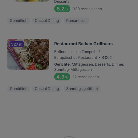
Desserts
5.2
339
rezensionen
/6
Gemütlich
Casual Dining
Romantisch
Restaurant Balkan Grillhaus
527 m
Befindet sich in Tempelhof
•
Europäisches Restaurant
€
€
€
€
Gerichte
:
Mittagessen, Desserts, Dinner,
Sonntag-Mittagessen
4.9
12
rezensionen
/6
Gemütlich
Casual Dining
Sonntags geöffnet