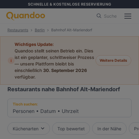
SCHNELLE & KOSTENLOSE RESERVIERUNG
Suche
Restaurants
Berlin
Bahnhof Alt-Mariendorf
Wichtiges Update:
Quandoo stellt seinen Betrieb ein. Dies
ist ein geplanter, schrittweiser Prozess
i
Weitere Details
— unsere Plattform bleibt bis
einschließlich
30. September 2026
verfügbar.
Restaurants nahe Bahnhof Alt-Mariendorf
Tisch suchen:
Personen
•
Datum
•
Uhrzeit
Küchenarten
Top bewertet
In der Nähe
Pr