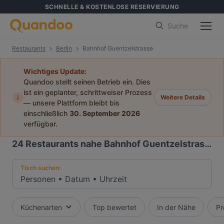
SCHNELLE & KOSTENLOSE RESERVIERUNG
Suche
Restaurants
Berlin
Bahnhof Guentzelstrasse
Wichtiges Update:
Quandoo stellt seinen Betrieb ein. Dies
ist ein geplanter, schrittweiser Prozess
i
Weitere Details
— unsere Plattform bleibt bis
einschließlich
30. September 2026
verfügbar.
24
Restaurants nahe Bahnhof Guentzelstrasse
Tisch suchen:
Personen
•
Datum
•
Uhrzeit
Küchenarten
Top bewertet
In der Nähe
Pr