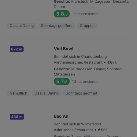
Gerichte
:
Frühstück, Mittagessen, Desserts,
Dinner
5.8
13
rezensionen
/6
Casual Dining
Sonntags geöffnet
Gruppen
Viet Bowl
872 m
Befindet sich in Charlottenburg
•
Vietnamesisches Restaurant
€
€
€
€
Gerichte
:
Mittagessen, Dinner, Sonntag-
Mittagessen
5.7
13
rezensionen
/6
Gemütlich
Casual Dining
Sonntags geöffnet
Bao An
436 m
Befindet sich in Wilmersdorf
•
Asiatisches Restaurant
€
€
€
€
Gerichte
:
Tapas, Mittagessen, Desserts,