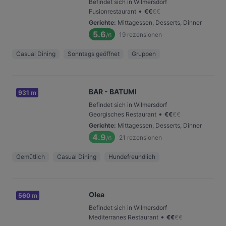
Befindet sich in Wilmersdorf
•
Fusionrestaurant
€
€
€
€
Gerichte
:
Mittagessen, Desserts, Dinner
5.6
19
rezensionen
/6
Casual Dining
Sonntags geöffnet
Gruppen
BAR - BATUMI
931 m
Befindet sich in Wilmersdorf
•
Georgisches Restaurant
€
€
€
€
Gerichte
:
Mittagessen, Desserts, Dinner
4.9
21
rezensionen
/6
Gemütlich
Casual Dining
Hundefreundlich
Olea
560 m
Befindet sich in Wilmersdorf
•
Mediterranes Restaurant
€
€
€
€