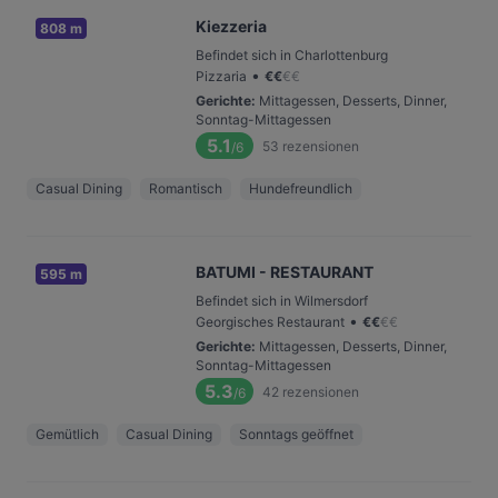
Kiezzeria
808 m
Befindet sich in Charlottenburg
•
Pizzaria
€
€
€
€
Gerichte
:
Mittagessen, Desserts, Dinner,
Sonntag-Mittagessen
5.1
53
rezensionen
/6
Casual Dining
Romantisch
Hundefreundlich
BATUMI - RESTAURANT
595 m
Befindet sich in Wilmersdorf
•
Georgisches Restaurant
€
€
€
€
Gerichte
:
Mittagessen, Desserts, Dinner,
Sonntag-Mittagessen
5.3
42
rezensionen
/6
Gemütlich
Casual Dining
Sonntags geöffnet