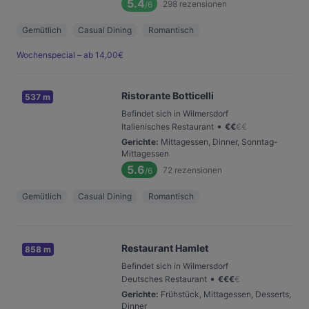
5.4
298
rezensionen
/6
Gemütlich
Casual Dining
Romantisch
Wochenspecial – ab 14,00€
Ristorante Botticelli
537 m
Befindet sich in Wilmersdorf
•
Italienisches Restaurant
€
€
€
€
Gerichte
:
Mittagessen, Dinner, Sonntag-
Mittagessen
5.6
72
rezensionen
/6
Gemütlich
Casual Dining
Romantisch
Restaurant Hamlet
858 m
Befindet sich in Wilmersdorf
•
Deutsches Restaurant
€
€
€
€
Gerichte
:
Frühstück, Mittagessen, Desserts,
Dinner