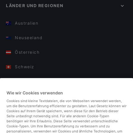
LÄNDER UND REGIONEN
Australien
Neuseeland
Österreich
Schweiz
Deutschland
Wie wir Cookies verwenden
Italien
Cookies sind kleine Textdateien, die von Webseiten verwendet werden,
um die Benutzererfahrung effizienter zu gestalten. Laut Gesetz können wir
Finnland
Cookies auf Ihrem Gerät speichern, wenn diese für den Betrieb dieser
Seite unbedingt notwendig sind. Für alle anderen Cookie-Typen
benötigen wir Ihre Erlaubnis. Diese Seite verwendet unterschiedliche
Vereinigtes Königreich
Cookie-Typen. Um Ihre Benutzererfahrung zu verbessern und zu
personalisieren, verwenden wir Cookies und ähnliche Technologien, um