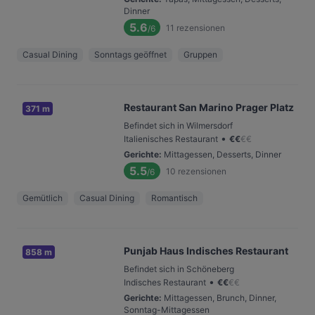
Dinner
5.6
11
rezensionen
/6
Casual Dining
Sonntags geöffnet
Gruppen
Restaurant San Marino Prager Platz
371 m
Befindet sich in Wilmersdorf
•
Italienisches Restaurant
€
€
€
€
Gerichte
:
Mittagessen, Desserts, Dinner
5.5
10
rezensionen
/6
Gemütlich
Casual Dining
Romantisch
Punjab Haus Indisches Restaurant
858 m
Befindet sich in Schöneberg
•
Indisches Restaurant
€
€
€
€
Gerichte
:
Mittagessen, Brunch, Dinner,
Sonntag-Mittagessen