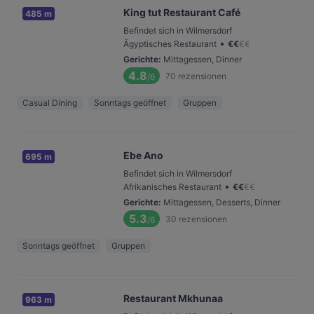
King tut Restaurant Café
485 m
Befindet sich in Wilmersdorf
•
Ägyptisches Restaurant
€
€
€
€
Gerichte
:
Mittagessen, Dinner
4.8
70
rezensionen
/6
Casual Dining
Sonntags geöffnet
Gruppen
Ebe Ano
695 m
Befindet sich in Wilmersdorf
•
Afrikanisches Restaurant
€
€
€
€
Gerichte
:
Mittagessen, Desserts, Dinner
5.3
30
rezensionen
/6
Sonntags geöffnet
Gruppen
Restaurant Mkhunaa
963 m