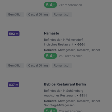
5.4
712
rezensionen
/6
Gemütlich
Casual Dining
Romantisch
Namaste
592 m
Befindet sich in Wilmersdorf
•
Indisches Restaurant
€
€
€
€
Gerichte
:
Mittagessen, Desserts, Dinner
5.4
253
rezensionen
/6
Gemütlich
Casual Dining
Romantisch
Byblos Restaurant Berlin
837 m
Befindet sich in Schöneberg
•
Arabisches Restaurant
€
€
€
€
Gerichte
:
Mittagessen, Desserts, Dinner,
Sonntag-Mittagessen
5.4
207
rezensionen
/6