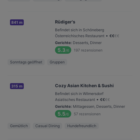
Rüdiger's
841 m
Befindet sich in Schöneberg
•
Österreichisches Restaurant
€
€
€
€
Gerichte
:
Desserts, Dinner
5.3
197
rezensionen
/6
Sonntags geöffnet
Gruppen
Cozy Asian Kitchen & Sushi
315 m
Befindet sich in Wilmersdorf
•
Asiatisches Restaurant
€
€
€
€
Gerichte
:
Mittagessen, Desserts, Dinner
5.5
57
rezensionen
/6
Gemütlich
Casual Dining
Hundefreundlich