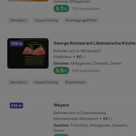
Sonntag-Mittagessen
5.7
120
rezensionen
/6
Gemütlich
Casual Dining
Sonntags geöffnet
George Restaurant Libanesische Küche
798 m
Befindet sich in Wilmersdorf
•
Steakhaus
€
€
€
€
Gerichte
:
Mittagessen, Desserts, Dinner
5.5
108
rezensionen
/6
Gemütlich
Casual Dining
Romantisch
Weyers
818 m
Befindet sich in Charlottenburg
•
Internationales Restaurant
€
€
€
€
Gerichte
:
Frühstück, Mittagessen, Desserts,
Dinner