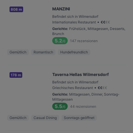
MANZINI
808 m
Befindet sich in Wilmersdorf
•
Internationales Restaurant
€
€
€
€
Gerichte
:
Frühstück, Mittagessen, Desserts,
Brunch
5.2
147
rezensionen
/6
Gemütlich
Romantisch
Hundefreundlich
Taverna Hellas Wilmersdorf
178 m
Befindet sich in Wilmersdorf
•
Griechisches Restaurant
€
€
€
€
Gerichte
:
Mittagessen, Dinner, Sonntag-
Mittagessen
5.5
44
rezensionen
/6
Gemütlich
Casual Dining
Sonntags geöffnet