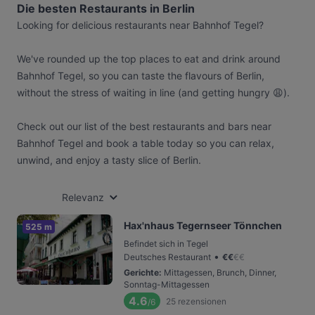
Die besten Restaurants in Berlin
Looking for delicious restaurants near Bahnhof Tegel?
We've rounded up the top places to eat and drink around
Bahnhof Tegel, so you can taste the flavours of Berlin,
without the stress of waiting in line (and getting hungry 😩).
Check out our list of the best restaurants and bars near
Bahnhof Tegel and book a table today so you can relax,
unwind, and enjoy a tasty slice of Berlin.
Relevanz
Hax'nhaus Tegernseer Tönnchen
525 m
Befindet sich in Tegel
•
Deutsches Restaurant
€
€
€
€
Gerichte
:
Mittagessen, Brunch, Dinner,
Sonntag-Mittagessen
4.6
25
rezensionen
/6