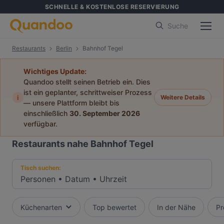
SCHNELLE & KOSTENLOSE RESERVIERUNG
Suche
Restaurants
Berlin
Bahnhof Tegel
Wichtiges Update:
Quandoo stellt seinen Betrieb ein. Dies
ist ein geplanter, schrittweiser Prozess
i
Weitere Details
— unsere Plattform bleibt bis
einschließlich
30. September 2026
verfügbar.
Restaurants nahe Bahnhof Tegel
Tisch suchen:
Personen
•
Datum
•
Uhrzeit
Küchenarten
Top bewertet
In der Nähe
Pr