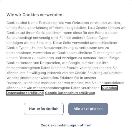
Deutschland
Wie wir Cookies verwenden
Italien
Cookies sind kleine Textdateien, die von Webseiten verwendet werden,
um die Benutzererfahrung effizienter zu gestalten. Laut Gesetz können wir
Finnland
Cookies auf Ihrem Gerät speichern, wenn diese für den Betrieb dieser
Seite unbedingt notwendig sind. Für alle anderen Cookie-Typen
benötigen wir Ihre Erlaubnis. Diese Seite verwendet unterschiedliche
Vereinigtes Königreich
Cookie-Typen. Um Ihre Benutzererfahrung zu verbessern und zu
personalisieren, verwenden wir Cookies und ähnliche Technologien, um
unsere Dienste zu optimieren und Anzeigen zu personalisieren. Einige
Türkei
Cookies werden von Drittparteien, wie Google, platziert, die Ihre
personenbezogenen Daten für diese Zwecke verarbeiten können. Sie
können Ihre Einwilligung jederzeit von der Cookie-Erklärung auf unserer
Niederlande
Website ändern oder widerrufen. Erfahren Sie in unserer
Datenschutzrichtlinie mehr darüber, wer wir sind, wie Sie uns kontaktieren
können und wie wir personenbezogene Daten verarbeiten.
Quandoo
Singapur
Datenschutzerklärung
Google Datenschutzerklärung
Nur erforderlich
Alle akzeptieren
Cookie-Einstellungen öffnen
©2026 Quandoo GmbH i.L. All rights reserved