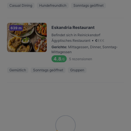
Casual Dining
Hundefreundlich
Sonntags geöffnet
Eskandria Restaurant
639 m
Befindet sich in Reinickendorf
•
Ägyptisches Restaurant
€
€
€
€
Gerichte
:
Mittagessen, Dinner, Sonntag-
Mittagessen
4.8
5
rezensionen
/6
Gemütlich
Sonntags geöffnet
Gruppen